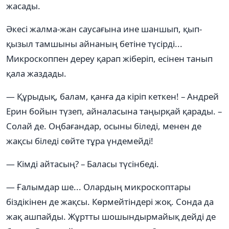
жасады.
Әкесі жалма-жан саусағына ине шаншып, қып-
қызыл тамшыны айнаның бетіне түсірді...
Микроскоппен дереу қарап жіберіп, есінен танып
қала жаздады.
— Құрыдық, балам, қанға да кіріп кеткен! – Андрей
Ерин бойын түзеп, айналасына таңырқай қарады. –
Солай де. Оңбағандар, осыны біледі, менен де
жақсы біледі сөйте тұра үндемейді!
— Кімді айтасың? – Баласы түсінбеді.
— Ғалымдар ше... Олардың микроскоптары
біздікінен де жақсы. Көрмейтіндері жоқ. Сонда да
жақ ашпайды. Жұртты шошындырмайық дейді де