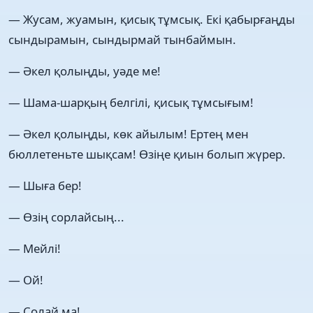
— Жусам, жуамын, қисық тұмсық. Екі қабырғаңды
сындырамын, сындырмай тынбаймын.
— Әкел қолыңды, уәде ме!
— Шама-шарқың белгілі, қисық тұмсығым!
— Әкел қолыңды, көк айылым! Ертең мен
бюллетеньте шықсам! Өзіңе қиын болып жүрер.
— Шыға бер!
— Өзің сорлайсың...
— Мейлі!
— Ой!
— Солай ма!