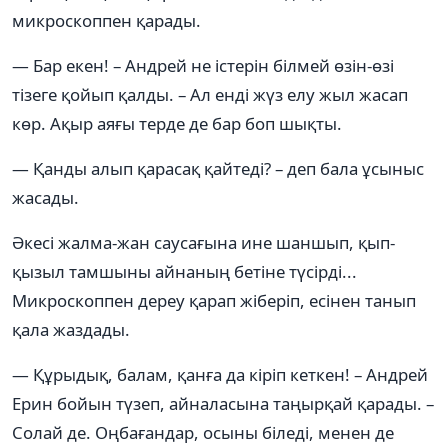
микроскоппен қарады.
— Бар екен! – Андрей не істерін білмей өзін-өзі
тізеге қойып қалды. – Ал енді жүз елу жыл жасап
көр. Ақыр аяғы терде де бар боп шықты.
— Қанды алып қарасақ қайтеді? – деп бала ұсыныс
жасады.
Әкесі жалма-жан саусағына ине шаншып, қып-
қызыл тамшыны айнаның бетіне түсірді...
Микроскоппен дереу қарап жіберіп, есінен танып
қала жаздады.
— Құрыдық, балам, қанға да кіріп кеткен! – Андрей
Ерин бойын түзеп, айналасына таңырқай қарады. –
Солай де. Оңбағандар, осыны біледі, менен де