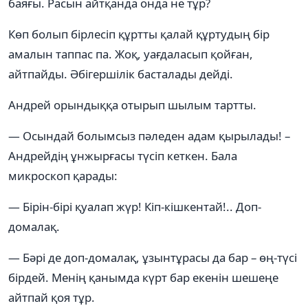
баяғы. Расын айтқанда онда не тұр?
Көп болып бірлесіп құртты қалай құртудың бір
амалын таппас па. Жоқ, уағдаласып қойған,
айтпайды. Әбігершілік басталады дейді.
Андрей орындыққа отырып шылым тартты.
— Осындай болымсыз пәледен адам қырылады! –
Андрейдің ұнжырғасы түсіп кеткен. Бала
микроскоп қарады:
— Бірін-бірі қуалап жүр! Кіп-кішкентай!.. Доп-
домалақ.
— Бәрі де доп-домалақ, ұзынтұрасы да бар – өң-түсі
бірдей. Менің қанымда күрт бар екенін шешеңе
айтпай қоя тұр.