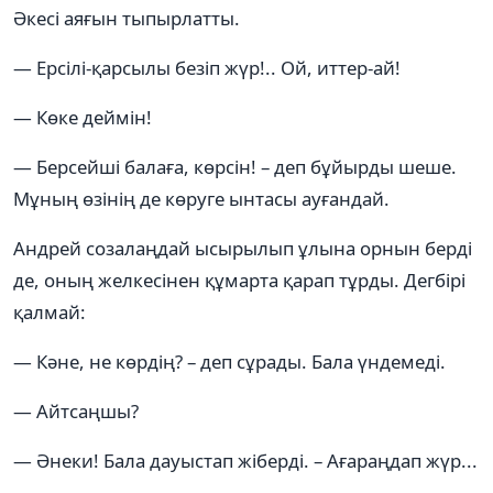
Әкесі аяғын тыпырлатты.
— Ерсілі-қарсылы безіп жүр!.. Ой, иттер-ай!
— Көке деймін!
— Берсейші балаға, көрсін! – деп бұйырды шеше.
Мұның өзінің де көруге ынтасы ауғандай.
Андрей созалаңдай ысырылып ұлына орнын берді
де, оның желкесінен құмарта қарап тұрды. Дегбірі
қалмай:
— Кәне, не көрдің? – деп сұрады. Бала үндемеді.
— Айтсаңшы?
— Әнеки! Бала дауыстап жіберді. – Ағараңдап жүр...