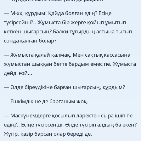
— М-хх, құрдым! Қайда болған едің? Есіңе
түсірсейші?.. Жұмыста бір жерге қойып ұмытып
кеткен шығарсың? Бәлки тұғырдың астына тығып
сонда қалған болар?
— Жұмыста қалай қалмақ. Мен сақтық кассасына
жұмыстан шыққан бетте бардым емес пе. Жұмыста
дейді ғой...
— Әлде біреудікіне барған шығарсың, құрдым?
— Ешкімдікіне де барғаным жоқ.
— Маскүнемдерге қосылып ларектен сыра ішіп пе
едің?.. Есіңе түсірсеңші. Әлде түсіріп алдың ба екен?
Жүгір, қазір барсаң олар береді де.