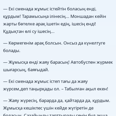
— Екі сменада жұмыс істейтін боласың енді,
құрдым! Тарамысыңа ілінесің... Моншадан кейін
жарты бөтелке арақ ішетін едің, ішесің енді!
Құдықтан өлі су ішесің...
— Көрмегенім арақ болсын. Онсыз да күнелтуге
болады.
— Жұмысқа енді жаяу барасың! Автобуспен жүрмек
шығарсың, баяғыдай.
— Екі сменада жұмыс істеп тағы да жаяу
жүрсем,деп таңырқады ол. – Табылған ақыл екен!
— Жаяу жүресің, барарда да, қайтарда да, құрдым.
Жұмысқа кешікпес үшін кейде жүгіретін де
боласың. Сазайыңды тарттырады сенің бұл ақша.