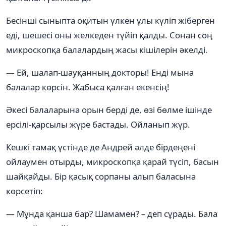
Бесінші сыныпта оқитын үлкен ұлы күліп жіберген
еді, шешесі оны желкеден түйіп қалды. Сонан соң
микроскопқа балалардың жасы кішілерін әкелді.
— Ей, шалап-шауқанның докторы! Енді мына
балалар көрсін. Жабыса қалған екенсің!
Әкесі балаларына орын берді де, өзі бөлме ішінде
ерсілі-қарсылы жүре бастады. Ойланып жүр.
Кешкі тамақ үстінде де Андрей әлде бірдеңені
ойлаумен отырды, микроскопқа қарай түсіп, басын
шайқайды. Бір қасық сорпаны алып баласына
көрсетіп:
— Мұнда қанша бар? Шамамен? – деп сұрады. Бала