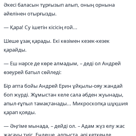
Әкесі баласын тұрғызып алып, оның орнына
әйелінен отырғызды.
— Қара! Су ішетін кісісің ғой...
Шеше ұзақ қарады. Екі көзімен кезек-кезек
қарайды.
— Еш нәрсе де көре алмадым, – деді ол Андрей
өзеурей батыл сөйледі:
Бір апта бойы Андрей Ерин ұйқылы-ояу жандай
боп жүрді. Жұмыстан келе сала әбден жуынады,
апыл-ғұпыл тамақтанады... Микроскопқа шұқшия
қарап қояды.
— Әңгіме мынада, – дейді ол. – Адам жүз елу жас
жасауы тиіс. Ендеше, алпыста, әрі кеткенде