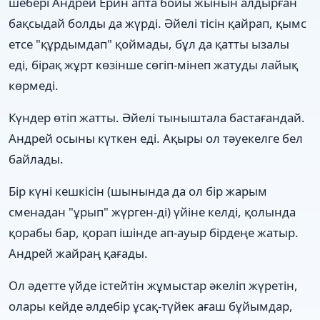
шебері Андрей Ерин апта бойы жынын алдырған
бақсыдай болды да жүрді. Әйелі тісін қайрап, қымс
етсе "құрдымдап" қоймады, бұл да қатты ызалы
еді, бірақ жұрт көзінше сөгіп-мінеп жатуды лайық
көрмеді.
Күндер өтіп жатты. Әйелі тыныштала бастағандай.
Андрей осыны күткен еді. Ақыры ол тәуекелге бел
байлады.
Бір күні кешкісін (шынында да ол бір жарым
сменадан "ұрып" жүрген-ді) үйіне келді, қолында
қорабы бар, қорап ішінде ап-ауыр бірдеңе жатыр.
Андрей жайраң қағады.
Ол әдетте үйде істейтін жұмыстар әкеліп жүретін,
олары кейде әлдебір ұсақ-түйек ағаш бұйымдар,