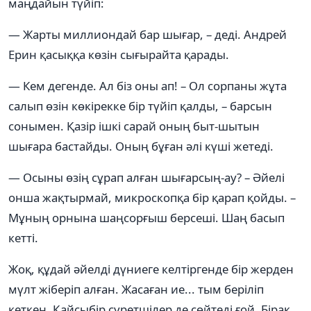
маңдайын түйіп:
— Жарты миллиондай бар шығар, – деді. Андрей
Ерин қасыққа көзін сығырайта қарады.
— Кем дегенде. Ал біз оны ап! – Ол сорпаны жұта
салып өзін көкірекке бір түйіп қалды, – барсын
сонымен. Қазір ішкі сарай оның быт-шытын
шығара бастайды. Оның бұған әлі күші жетеді.
— Осыны өзің сұрап алған шығарсың-ау? – Әйелі
онша жақтырмай, микроскопқа бір қарап қойды. –
Мұның орнына шаңсорғыш берсеші. Шаң басып
кетті.
Жоқ, құдай әйелді дүниеге келтіргенде бір жерден
мүлт жіберіп алған. Жасаған ие... тым беріліп
кеткен. Қайсыбір суретшілер де сөйтеді ғой. Бірақ