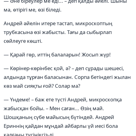
— Әне біреулер ме еді... – деп қалды әйелі. Шыны
ма, өтірігі ме, өзі біледі.
Андрей әйелін итере тастап, микроскоптың
трубкасына өзі жабысты. Тағы да сыбырлап
сөйлеуге көшті.
— Қарай гөр, иттің балаларын! Жосып жүр!
— Көрінер-көрінбес қой, ә? – деп сұрады шешесі,
алдында тұрған баласынан. Сорпа бетіндегі жылан
көз май сияқты ғой? Солар ма?
— Үндеме! – баж ете түсті Андрей, микроскопқа
жабысқан бойы. – Мен саған... Өзің май.
Шошқаның сүбе майысың бүтіндей. Андрей
Ериннің қайдан мұндай айбарлы үй иесі бола
қалғаны түсініксіз-ді.