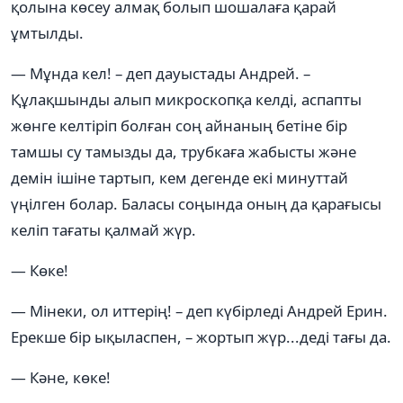
қолына көсеу алмақ болып шошалаға қарай
ұмтылды.
— Мұнда кел! – деп дауыстады Андрей. –
Құлақшынды алып микроскопқа келді, аспапты
жөнге келтіріп болған соң айнаның бетіне бір
тамшы су тамызды да, трубкаға жабысты және
демін ішіне тартып, кем дегенде екі минуттай
үңілген болар. Баласы соңында оның да қарағысы
келіп тағаты қалмай жүр.
— Көке!
— Мінеки, ол иттерің! – деп күбірледі Андрей Ерин.
Ерекше бір ықыласпен, – жортып жүр...деді тағы да.
— Кәне, көке!