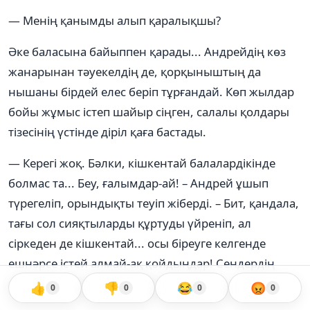
— Менің қанымды алып қаралықшы?
Әке баласына байыппен қарады... Андрейдің көз
жанарынан тәуекелдің де, қорқыныштың да
нышаны бірдей елес беріп тұрғандай. Көп жылдар
бойы жұмыс істеп шайыр сіңген, салалы қолдары
тізесінің үстінде діріл қаға бастады.
— Керегі жоқ. Бәлки, кішкентай балалардікінде
болмас та... Беу, ғалымдар-ай! – Андрей ұшып
түрегеліп, орындықты теуіп жіберді. – Бит, қандала,
тағы сол сияқтыларды құртуды үйреніп, ал
сіркеден де кішкентай... осы біреуге келгенде
ешнәрсе істей алмай-ақ қойдыңдар! Сендердің
ғылыми дәрежелерің қайда кеткен?
👍
👎
😂
😡
0
0
0
0