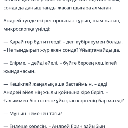
сонда да данышпанды жасап шығара алмаған.
Андрей түнде екі рет орнынан тұрып, шам жағып,
микроскопқа үңілді:
— Қарай гөр бұл иттерді! – деп күбірлеумен болды.
– Не тындырып жүр екен сонда? Ұйықтамайды да.
— Елірме, – дейді әйелі, – бүйте берсең кешікпей
жынданасың.
— Кешікпей жаңалық аша бастаймын, – деді
Андрей әйелінің жылы қойнына кіре беріп. –
Ғалыммен бір төсекте ұйықтап көргенің бар ма еді?
— Мұның неменең тағы?
— Ендеше көресің. – Андрей Ерин зайыбын