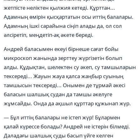
жетпісте неліктен қылжия кетеді. Құрттан...
Адамның өмірін қысқартатын осы иттің балалары.
Адамның ішкі сарайына сіңіп алады да, ол сол
әлсіретіп, меңдетіп-ақ әкете береді.
Андрей баласымен екеуі бірнеше сағат бойы
микроскоп жанында зерттеу жүргізетін болып
алды. Құдықтан, шелектен су әкеп, су тамшыларын
тексереді... Жауын жауа қалса жаңбыр суының
тамшысын тексереді... Онымен де тұрмай әкесі
баласын шалшық судан да тамшы әкелуге
жұмсайды. Онда да ақшыл құрттар құжынап жүр.
— Бұл иттің балалары не істеп жүр! Бұлармен
қалай күрессе болады? Андрей не істерін білмеді.
Даладағы шалшық суды басып үйге келген