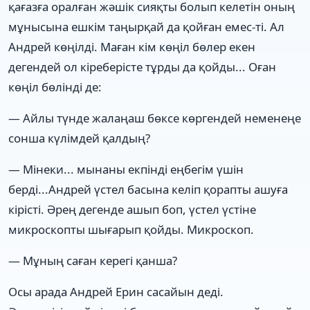
қағазға оралған жәшік сияқты болып келетін оның
мұнысына ешкім таңырқай да қойған емес-ті. Ал
Андрей көңілді. Маған кім көңіл бөлер екен
дегендей ол кіреберісте тұрды да қойды... Оған
көңіл бөлінді де:
— Айлы түнде жалаңаш бөксе көргендей неменеңе
сонша күлімдей қалдың?
— Мінеки... мынаны екпінді еңбегім үшін
берді...Андрей үстел басына келіп қорапты ашуға
кірісті. Әрең дегенде ашып боп, үстел үстіне
микроскопты шығарып қойды. Микроскоп.
— Мұның саған керегі қанша?
Осы арада Андрей Ерин сасайын деді.