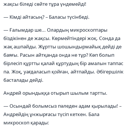
жақсы біледі сөйте тұра үндемейді!
— Кімді айтасың? – Баласы түсінбеді.
— Ғалымдар ше... Олардың микроскоптары
біздікінен де жақсы. Көрмейтіндері жоқ. Сонда да
жақ ашпайды. Жұртты шошындырмайық дейді де
баяғы. Расын айтқанда онда не тұр? Көп болып
бірлесіп құртты қалай құртудың бір амалын таппас
па. Жоқ, уағдаласып қойған, айтпайды. Әбігершілік
басталады дейді.
Андрей орындыққа отырып шылым тартты.
— Осындай болымсыз пәледен адам қырылады! –
Андрейдің ұнжырғасы түсіп кеткен. Бала
микроскоп қарады: