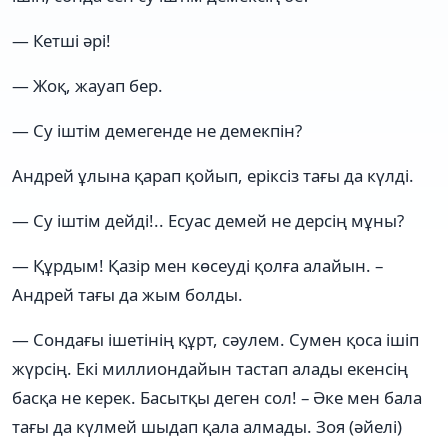
— Кетші әрі!
— Жоқ, жауап бер.
— Су іштім демегенде не демекпін?
Андрей ұлына қарап қойып, еріксіз тағы да күлді.
— Су іштім дейді!.. Есуас демей не дерсің мұны?
— Құрдым! Қазір мен көсеуді қолға алайын. –
Андрей тағы да жым болды.
— Сондағы ішетінің құрт, сәулем. Сумен қоса ішіп
жүрсің. Екі миллиондайын тастап алады екенсің
басқа не керек. Басытқы деген сол! – Әке мен бала
тағы да күлмей шыдап қала алмады. Зоя (әйелі)