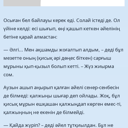
Осыған бел байлауы керек еді. Солай істеді де. Ол
үйіне келді: есі шығып, өңі қашып кеткен әйелінің
бетіне қарай алмастан:
— Әлгі... Мен ақшамды жоғалтып алдым, – деді бұл
мезетте оның (қисық әрі дөңес біткен) сарғыш
мұрыны қып-қызыл болып кетті. – Жүз жиырма
сом.
Аузын ашып аңырып қалған әйелі сенер-сенбесін
де білмеді: қалжыңы шығар деп ойлады. Жоқ, бұл
қисық мұрын ешқашан қалжыңдап көрген емес-ті,
қалжыңның не екенін де білмейді.
— Қайда жүріп? – деді әйел тұтқиылдан. Бұл не