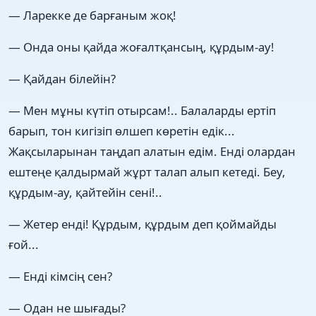
— Ларекке де барғаным жоқ!
— Онда оны қайда жоғалтқансың, құрдым-ау!
— Қайдан білейін?
— Мен мұны күтіп отырсам!.. Балаларды ертіп
барып, тон кигізіп өлшеп көретін едік...
Жақсыларынан таңдап алатын едім. Енді олардан
ештеңе қалдырмай жұрт талап алып кетеді. Беу,
құрдым-ау, қайтейін сені!..
— Жетер енді! Құрдым, құрдым деп қоймайды
ғой...
— Енді кімсің сен?
— Одан не шығады?