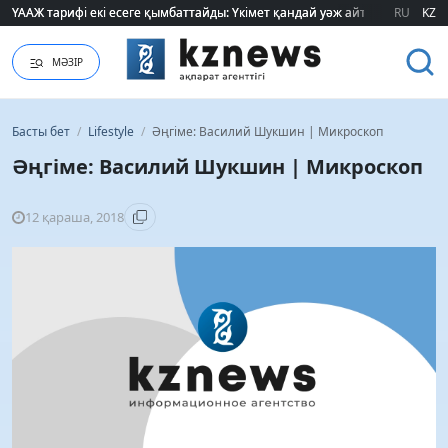
RU
KZ
"320 мың теңге таппасаң... кедейсің": әлеуметтің табысы туралы түсінігі ө
МӘЗІР
Басты бет
/
Lifestyle
/
Әңгіме: Василий Шукшин | Микроскоп
Әңгіме: Василий Шукшин | Микроскоп
12 қараша, 2018