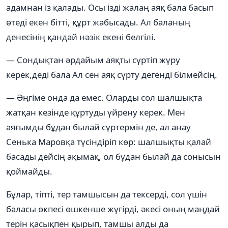
адамнан із қалады. Осы ізді жалаң аяқ бала басып
өтеді екен бітті, құрт жабысады. Ал баланың
денесінің қандай нәзік екені белгілі.
— Сондықтан әрдайым аяқты сүртіп жүру
керек,деді бала Ал сен аяқ сүрту дегенді білмейсің.
— Әңгіме онда да емес. Оларды сол шалшықта
жатқан кезінде құртуды үйрену керек. Мен
аяғымды бұдан былай сүртермін де, ал анау
Сенька Маровқа түсіндіріп көр: шалшықты қалай
басады дейсің ақымақ, ол бұдан былай да сонысын
қоймайды.
Бұлар, тіпті, тер тамшысын да тексерді, сол үшін
баласы өкпесі өшкенше жүгірді, әкесі оның маңдай
терін қасықпен қырып, тамшы алды да