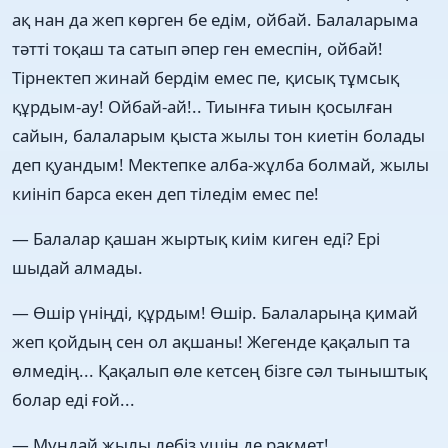
ақ нан да жеп көрген бе едім, ойбай. Балаларыма
тәтті тоқаш та сатып әпер ген емеспін, ойбай!
Тірнектеп жинай бердім емес пе, қисық тұмсық
құрдым-ау! Ойбай-ай!.. Тиынға тиын қосылған
сайын, балаларым қыста жылы тон киетін болады
деп қуандым! Мектепке алба-жұлба болмай, жылы
киініп барса екен деп тіледім емес пе!
— Балалар қашан жыртық киім киген еді? Ері
шыдай алмады.
— Өшір үніңді, құрдым! Өшір. Балаларыңа қимай
жеп қойдың сен ол ақшаны! Жегенде қақалып та
өлмедің... Қақалып өле кетсең бізге сәл тыныштық
болар еді ғой...
— Мұндай жылы лебіз үшін де рақмет!