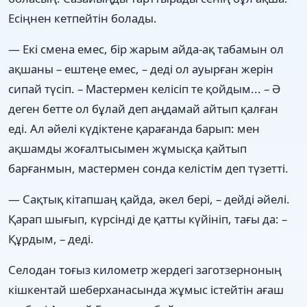
Есіңнен кетпейтін болады.
— Екі смена емес, бір жарым айда-ақ табамын ол
ақшаны – ештеңе емес, – деді ол ауырған жерін
сипай түсіп. – Мастермен келісіп те қойдым... – Ә
деген бетте ол бұлай деп аңдамай айтып қалған
еді. Ал әйелі күдіктене қарағанда барып: мен
ақшамды жоғалтысымен жұмысқа қайтып
барғанмын, мастермен сонда келістім деп түзетті.
— Сақтық кітапшаң қайда, әкел бері, – дейді әйелі.
Қарап шығып, күрсінді де қатты күйініп, тағы да: –
Құрдым, – деді.
Селодан тоғыз километр жердегі заготзерноның
кішкентай шеберханасында жұмыс істейтін ағаш