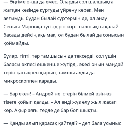
— Әңгіме онда да емес. Оларды сол шалшықта
жатқан кезінде құртуды үйрену керек. Мен
аяғымды бұдан былай сүртермін де, ал анау
Сенька Маровқа түсіндіріп көр: шалшықты қалай
басады дейсің ақымақ, ол бұдан былай да сонысын
қоймайды.
Бұлар, тіпті, тер тамшысын да тексерді, сол үшін
баласы өкпесі өшкенше жүгірді, әкесі оның маңдай
терін қасықпен қырып, тамшы алды да
микроскоппен қарады.
— Бар екен! – Андрей не істерін білмей өзін-өзі
тізеге қойып қалды. – Ал енді жүз елу жыл жасап
көр. Ақыр аяғы терде де бар боп шықты.
— Қанды алып қарасақ қайтеді? – деп бала ұсыныс