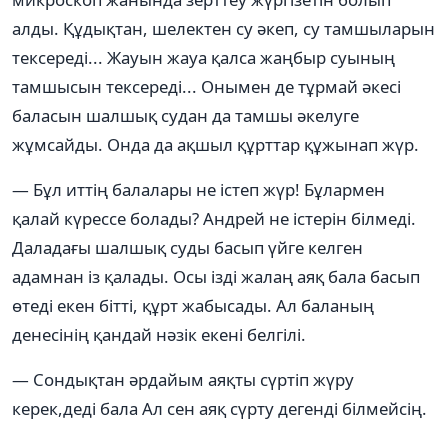
алды. Құдықтан, шелектен су әкеп, су тамшыларын
тексереді... Жауын жауа қалса жаңбыр суының
тамшысын тексереді... Онымен де тұрмай әкесі
баласын шалшық судан да тамшы әкелуге
жұмсайды. Онда да ақшыл құрттар құжынап жүр.
— Бұл иттің балалары не істеп жүр! Бұлармен
қалай күрессе болады? Андрей не істерін білмеді.
Даладағы шалшық суды басып үйге келген
адамнан із қалады. Осы ізді жалаң аяқ бала басып
өтеді екен бітті, құрт жабысады. Ал баланың
денесінің қандай нәзік екені белгілі.
— Сондықтан әрдайым аяқты сүртіп жүру
керек,деді бала Ал сен аяқ сүрту дегенді білмейсің.