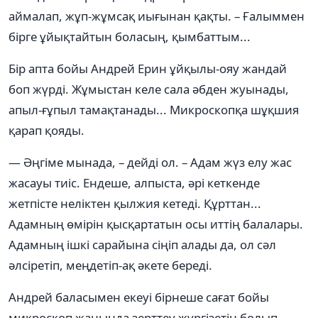
аймалап, жұп-жұмсақ иығынан қақты. – Ғалыммен
бірге ұйықтайтын боласың, қымбаттым...
Бір апта бойы Андрей Ерин ұйқылы-ояу жандай
боп жүрді. Жұмыстан келе сала әбден жуынады,
апыл-ғұпыл тамақтанады... Микроскопқа шұқшия
қарап қояды.
— Әңгіме мынада, – дейді ол. – Адам жүз елу жас
жасауы тиіс. Ендеше, алпыста, әрі кеткенде
жетпісте неліктен қылжия кетеді. Құрттан...
Адамның өмірін қысқартатын осы иттің балалары.
Адамның ішкі сарайына сіңіп алады да, ол сәл
әлсіретіп, меңдетіп-ақ әкете береді.
Андрей баласымен екеуі бірнеше сағат бойы
микроскоп жанында зерттеу жүргізетін болып