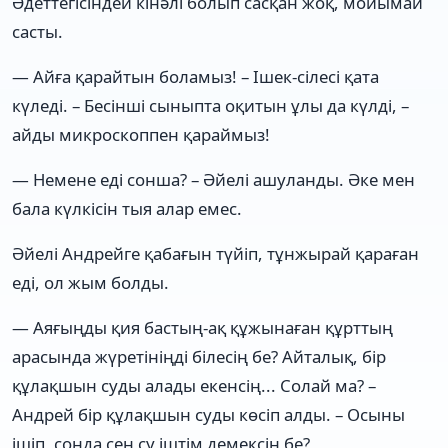
Әдеттегісіндей кінәлі болып сасқан жоқ, мойымай
састы.
— Айға қарайтын боламыз! – Ішек-сілесі қата
күледі. – Бесінші сыныпта оқитын ұлы да күлді, –
айды микроскоппен қараймыз!
— Немене еді сонша? – Әйелі ашуланды. Әке мен
бала күлкісін тыя алар емес.
Әйелі Андрейге қабағын түйіп, тұнжырай қараған
еді, ол жым болды.
— Аяғыңды қия бастың-ақ құжынаған құрттың
арасында жүретініңді білесің бе? Айталық, бір
құлақшын суды алады екенсің... Солай ма? –
Андрей бір құлақшын суды көсіп алды. – Осыны
ішіп, сонда сен су іштім демексің бе?