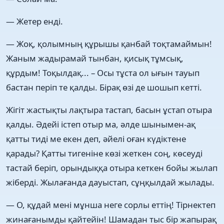
— Жетер енді.
— Жоқ, қолымның құрышы қанбай тоқтамаймын!
Жаным жадырамай тынбан, қисық тұмсық,
құрдым! Тоқылдақ... – Осы тұста ол ығын тауып
бастан періп те қалды. Бірақ өзі де шошып кетті.
Жігіт жастықты лақтыра тастап, басын ұстап отыра
қалды. Әдейі істеп отыр ма, әлде шынымен-ақ
қатты тиді ме екен деп, әйелі оған күдіктене
қарады? Қатты тигеніне көзі жеткен соң, көсеуді
тастай беріп, орындыққа отыра кеткен бойы жылап
жіберді. Жылағанда дауыстап, сұңқылдай жылады.
— О, құдай мені мұнша неге сорлы еттің! Тірнектеп
жинағанымды қайтейін! Шамадан тыс бір жапырақ