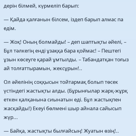
дерін білмей, күрмеліп барып:
— Қайда қалғанын білсем, іздеп барып алмас па
едім.
— Жоқ! Оның болмайды! – деп шаптықты әйелі, –
Бұл тәлкегің енді ұзаққа бара қоймас! – Пештегі
ұзын көсеуге қарай ұмтылды. – Табандатқан тоғыз
ай толғаттырамын, жексұрын!..
Ол әйелінің соққысын тойтармақ болып төсек
үстіндегі жастықты алды. (Бұрынғылар жарқ-жұрқ
еткен қалқанына сиынатын еді. Бұл жастықпен
жасқайды!) Екеуі бөлмені шыр айнала сайысып
жүр...
— Байқа, жастықты былғайсың! Жуатын өзің!..