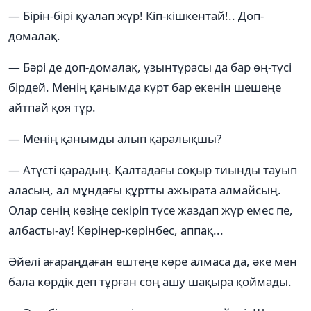
— Бірін-бірі қуалап жүр! Кіп-кішкентай!.. Доп-
домалақ.
— Бәрі де доп-домалақ, ұзынтұрасы да бар өң-түсі
бірдей. Менің қанымда күрт бар екенін шешеңе
айтпай қоя тұр.
— Менің қанымды алып қаралықшы?
— Атүсті қарадың. Қалтадағы соқыр тиынды тауып
аласың, ал мұндағы құртты ажырата алмайсың.
Олар сенің көзіңе секіріп түсе жаздап жүр емес пе,
албасты-ау! Көрінер-көрінбес, аппақ...
Әйелі ағараңдаған ештеңе көре алмаса да, әке мен
бала көрдік деп тұрған соң ашу шақыра қоймады.