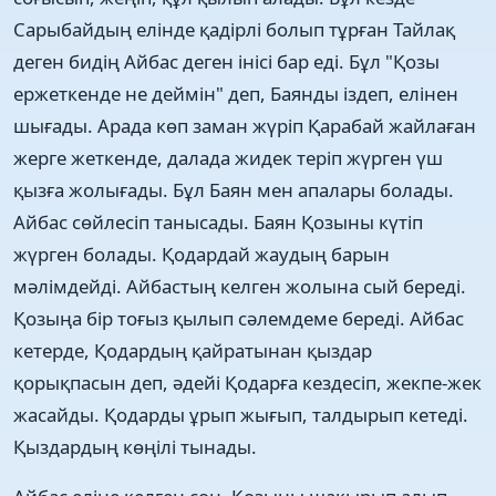
Сарыбайдың елінде қадірлі болып тұрған Тайлақ
деген бидің Айбас деген інісі бар еді. Бұл "Қозы
ержеткенде не деймін" деп, Баянды іздеп, елінен
шығады. Арада көп заман жүріп Қарабай жайлаған
жерге жеткенде, далада жидек теріп жүрген үш
қызға жолығады. Бұл Баян мен апалары болады.
Айбас сөйлесіп танысады. Баян Қозыны күтіп
жүрген болады. Қодардай жаудың барын
мәлімдейді. Айбастың келген жолына сый береді.
Қозыңа бір тоғыз қылып сәлемдеме береді. Айбас
кетерде, Қодардың қайратынан қыздар
қорықпасын деп, әдейі Қодарға кездесіп, жекпе-жек
жасайды. Қодарды ұрып жығып, талдырып кетеді.
Қыздардың көңілі тынады.