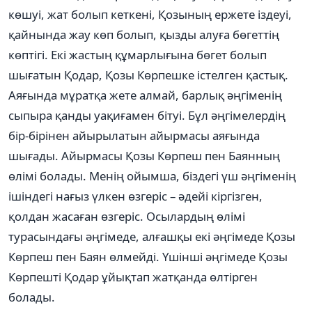
көшуі, жат болып кеткені, Қозының ержете іздеуі,
қайнында жау көп болып, қызды алуға бөгеттің
көптігі. Екі жастың құмарлығына бөгет болып
шығатын Қодар, Қозы Көрпешке істелген қастық.
Аяғында мұратқа жете алмай, барлық әңгіменің
сыпыра қанды уақиғамен бітуі. Бұл әңгімелердің
бір-бірінен айырылатын айырмасы аяғында
шығады. Айырмасы Қозы Көрпеш пен Баянның
өлімі болады. Менің ойымша, біздегі үш әңгіменің
ішіндегі нағыз үлкен өзгеріс – әдейі кіргізген,
қолдан жасаған өзгеріс. Осылардың өлімі
турасындағы әңгімеде, алғашқы екі әңгімеде Қозы
Көрпеш пен Баян өлмейді. Үшінші әңгімеде Қозы
Көрпешті Қодар ұйықтап жатқанда өлтірген
болады.