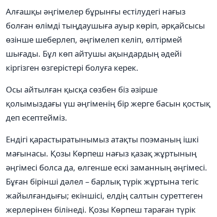
Алғашқы әңгімелер бұрынғы естілудегі нағыз
болған өлімді тыңдаушыға ауыр көріп, әрқайсысы
өзінше шеберлеп, әңгімелеп келіп, өлтірмей
шығады. Бұл көп айтушы ақындардың әдейі
кіргізген өзгерістері болуға керек.
Осы айтылған қысқа сөзбен біз әзірше
қолымыздағы үш әңгіменің бір жерге басын қостық
деп есептейміз.
Ендігі қарастыратынымыз атақты поэманың ішкі
мағынасы. Қозы Көрпеш нағыз қазақ жұртының
әңгімесі болса да, өлгенше ескі заманның әңгімесі.
Бұған бірінші дәлел – барлық түрік жұртына тегіс
жайылғандығы; екіншісі, елдің салтын суреттеген
жерлерінен білінеді. Қозы Көрпеш тараған түрік