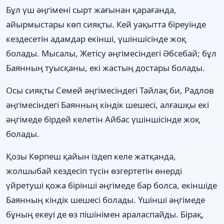
Бұл үш әңгімені сырт жағынан қарағанда,
айырмыстары көп сияқты. Кей уақытта біреуінде
кездесетін адамдар екінші, үшіншісінде жоқ
болады. Мысалы, Жетісу әңгімесіндегі Әбсебай; бұл
Баянның туысқаны, екі жастың достары болады.
Осы сияқты Семей әңгімесіндегі Тайлақ би, Радлов
әңгімесіндегі Баянның кіндік шешесі, алғашқы екі
әңгімеде бірдей келетін Айбас үшіншісінде жоқ
болады.
Қозы Көрпеш қайын іздеп келе жатқанда,
жолшыбай кездесіп түсін өзгертетін өнерді
үйретуші қожа бірінші әңгімеде бар болса, екіншіде
Баянның кіндік шешесі болады. Үшінші әңгімеде
бұның екеуі де өз пішінімен араласпайды. Бірақ,