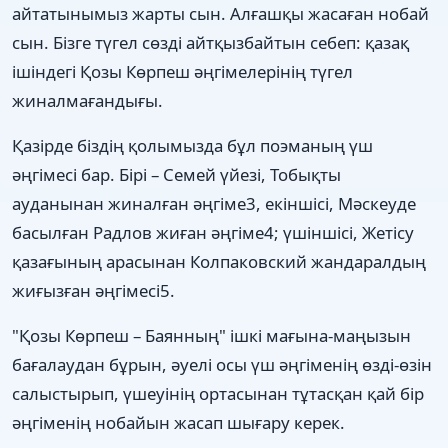
айтатынымыз жарты сын. Алғашқы жасаған нобай
сын. Бізге түгел сөзді айтқызбайтын себеп: қазақ
ішіндегі Қозы Көрпеш әңгімелерінің түгел
жиналмағандығы.
Қазірде біздің қолымызда бұл поэманың үш
әңгімесі бар. Бірі – Семей үйезі, Тобықты
ауданынан жиналған әңгіме3, екіншісі, Мәскеуде
басылған Радлов жиған әңгіме4; үшіншісі, Жетісу
қазағының арасынан Колпаковский жандаралдың
жиғызған әңгімесі5.
"Қозы Көрпеш – Баянның" ішкі мағына-маңызын
бағалаудан бұрын, әуелі осы үш әңгіменің өзді-өзін
салыстырып, үшеуінің ортасынан тұтасқан қай бір
әңгіменің нобайын жасап шығару керек.