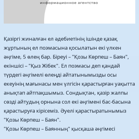
Қазіргі жиналған ел әдебиетінің ішінде қазақ
жұртының ел поэмасына қосылатын екі үлкен
әңгіме, 5 өлең бар. Біреуі – "Қозы Көрпеш – Баян",
екіншісі – "Қыз Жібек". Ел поэмасы деп қандай
түрдегі әңгімелі өлеңді айтатынымызды осы
екеуінің мағынасы мен үлгісін қарастырған уақытта
анықтап айтпақшымыз. Сондықтан, қазір жалпы
сөзді айтудың орнына сол екі әңгімені бас-басына
қарастыруға кірісеміз. Әуелі қарастыратынымыз
"Қозы Көрпеш – Баян".
"Қозы Көрпеш – Баянның" қысқаша әңгімесі