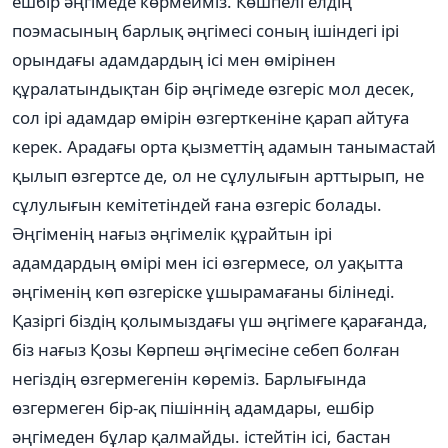
ешбір әңгімеде көрмейміз. Көшпелі елдің
поэмасының барлық әңгімесі соның ішіндегі ірі
орындағы адамдардың ісі мен өмірінен
құралатындықтан бір әңгімеде өзгеріс мол десек,
сол ірі адамдар өмірін өзгерткеніне қарап айтуға
керек. Арадағы орта қызметтің адамын танымастай
қылып өзгертсе де, ол не сұлулығын арттырып, не
сұлулығын кемітетіндей ғана өзгеріс болады.
Әңгіменің нағыз әңгімелік құрайтын ірі
адамдардың өмірі мен ісі өзгермесе, ол уақытта
әңгіменің көп өзгеріске ұшырамағаны білінеді.
Қазіргі біздің қолымыздағы үш әңгімеге қарағанда,
біз нағыз Қозы Көрпеш әңгімесіне себеп болған
негіздің өзгермегенін көреміз. Барлығында
өзгермеген бір-ақ пішіннің адамдары, ешбір
әңгімеден бұлар қалмайды. істейтін ісі, бастан