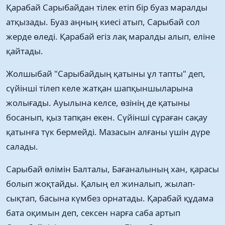
Қарабай Сарыбайдан тілек етіп бір буаз маралды
атқызады. Буаз аңның киесі атып, Сарыбай сол
жерде өледі. Қарабай егіз лақ маралды алып, еліне
қайтады.
Жолшыбай "Сарыбайдың қатыны ұл тапты" деп,
сүйінші тілеп келе жатқан шапқыншыларына
жолығады. Ауылына келсе, өзінің де қатыны
босанып, қыз тапқан екен. Сүйінші сұраған сақау
қатынға түк бермейді. Мазасын алғаны үшін дүре
салады.
Сарыбай өлімін Балталы, Бағаналының хан, қарасы
болып жоқтайды. Қалың ел жиналып, жылап-
сықтап, басына күмбез орнатады. Қарабай құдама
бата оқимын деп, сексен нарға саба артып