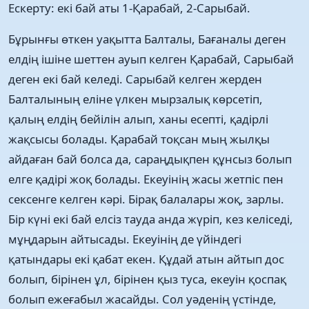
Ескерту: екі бай аты 1-Қарабай, 2-Сарыбай.
Бұрынғы өткен уақытта Балталы, Бағаналы деген
елдің ішіне шеттен ауып келген Қарабай, Сарыбай
деген екі бай келеді. Сарыбай келген жерден
Балталының еліне үлкен мырзалық көрсетіп,
қалың елдің бейілін алып, ханы есепті, қадірлі
жақсысы болады. Қарабай тоқсан мың жылқы
айдаған бай болса да, сараңдықпен құнсыз болып
елге қадірі жоқ болады. Екеуінің жасы жетпіс пен
сексенге келген кәрі. Бірақ балалары жоқ, зарлы.
Бір күні екі бай елсіз тауда анда жүріп, кез келіседі,
мұңдарын айтысады. Екеуінің де үйіндегі
қатындары екі қабат екен. Құдай атын айтып дос
болып, бірінен ұл, бірінен қыз туса, екеуін қоспақ
болып ежеғабыл жасайды. Сол уәденің үстінде,