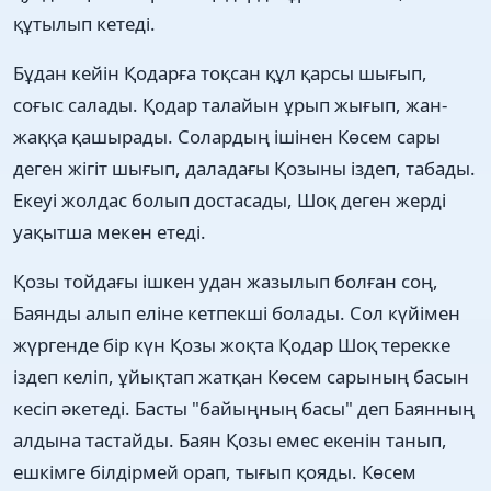
құтылып кетеді.
Бұдан кейін Қодарға тоқсан құл қарсы шығып,
соғыс салады. Қодар талайын ұрып жығып, жан-
жаққа қашырады. Солардың ішінен Көсем сары
деген жігіт шығып, даладағы Қозыны іздеп, табады.
Екеуі жолдас болып достасады, Шоқ деген жерді
уақытша мекен етеді.
Қозы тойдағы ішкен удан жазылып болған соң,
Баянды алып еліне кетпекші болады. Сол күйімен
жүргенде бір күн Қозы жоқта Қодар Шоқ терекке
іздеп келіп, ұйықтап жатқан Көсем сарының басын
кесіп әкетеді. Басты "байыңның басы" деп Баянның
алдына тастайды. Баян Қозы емес екенін танып,
ешкімге білдірмей орап, тығып қояды. Көсем