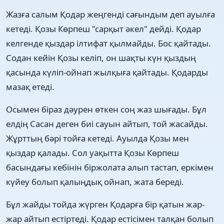
Жазға салым Қодар жеңгенді сағындым деп ауылға
кетеді. Қозы Көрпеш "сарқыт әкел" дейді. Қодар
келгенде қыздар ілтифат қылмайды. Бос қайтады.
Содан кейін Қозы келіп, он шақты күн қыздың
қасында күліп-ойнап жылқыға қайтады. Қодарды
мазақ етеді.
Осымен біраз дәурен өткен соң жаз шығады. Бұл
елдің Сасан деген биі сауын айтып, той жасайды.
Жұрттың бәрі тойға кетеді. Ауылда Қозы мен
қыздар қалады. Сол уақытта Қозы Көрпеш
басындағы кебінін біржолата алып тастап, еркімен
күйеу болып қалыңдық ойнап, жата береді.
Бұл жайды тойда жүрген Қодарға бір қатын жар-
жар айтып естіртеді. Қодар естісімен талқан болып