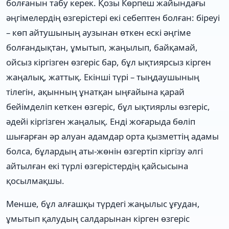
болғанын табу керек. Қозы Көрпеш жайындағы
әңгімелердің өзгерістері екі себептен болған: біреуі
– көп айтушының аузынан өткен ескі әңгіме
болғандықтан, ұмытып, жаңылып, байқамай,
ойсыз кіргізген өзгеріс бар, бұл ықтиярсыз кірген
жаңалық, жаттық. Екінші түрі – тыңдаушының
тілегін, ақынның ұнатқан ыңғайына қарай
бейімделіп кеткен өзгеріс, бұл ықтиярлы өзгеріс,
әдейі кіргізген жаңалық. Енді жоғарыда бөліп
шығарған әр алуан адамдар орта қызметтің адамы
болса, бұлардың аты-жөнін өзгертіп кіргізу әлгі
айтылған екі түрлі өзгерістердің қайсысына
қосылмақшы.
Менше, бұл алғашқы түрдегі жаңылыс ұғудан,
ұмытып қалудың салдарынан кірген өзгеріс