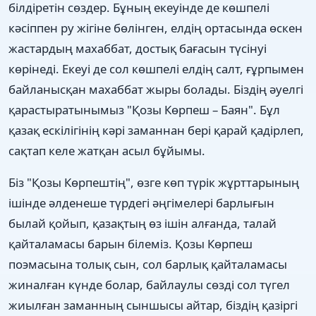
білдіретін сөздер. Бұның екеуінде де көшпелі
кәсіппен ру жігіне бөлінген, елдің ортасында өскен
жастардың махаббат, достық бағасын түсінуі
көрінеді. Екеуі де сол көшпелі елдің салт, ғұрпымен
байланысқан махаббат жыры болады. Біздің әуелгі
қарастыратынымыз "Қозы Көрпеш – Баян". Бұл
қазақ ескілігінің кәрі заманнан бері қарай қадірлеп,
сақтап келе жатқан асыл бұйымы.
Біз "Қозы Көрпештің", өзге көп түрік жұрттарының
ішінде әлденеше түрдегі әңгімелері барлығын
былай қойып, қазақтың өз ішін алғанда, талай
қайталамасы барын білеміз. Қозы Көрпеш
поэмасына толық сын, сол барлық қайталамасы
жиналған күнде болар, байлаулы сөзді сол түгел
жиылған заманның сыншысы айтар, біздің қазіргі