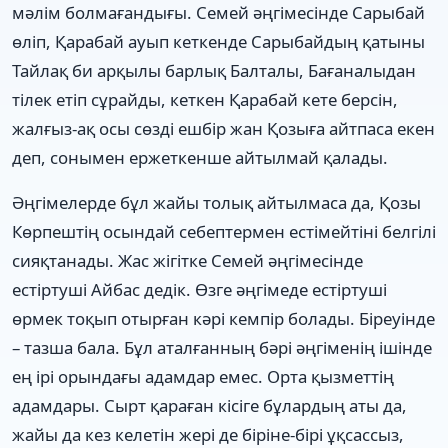
мәлім болмағандығы. Семей әңгімесінде Сарыбай
өліп, Қарабай ауып кеткенде Сарыбайдың қатыны
Тайлақ би арқылы барлық Балталы, Бағаналыдан
тілек етіп сұрайды, кеткен Қарабай кете берсін,
жалғыз-ақ осы сөзді ешбір жан Қозыға айтпаса екен
деп, сонымен ержеткенше айтылмай қалады.
Әңгімелерде бұл жайы толық айтылмаса да, Қозы
Көрпештің осындай себептермен естімейтіні белгілі
сияқтанады. Жас жігітке Семей әңгімесінде
естіртуші Айбас дедік. Өзге әңгімеде естіртуші
өрмек тоқып отырған кәрі кемпір болады. Біреуінде
– тазша бала. Бұл аталғанның бәрі әңгіменің ішінде
ең ірі орындағы адамдар емес. Орта қызметтің
адамдары. Сырт қараған кісіге бұлардың аты да,
жайы да кез келетін жері де біріне-бірі ұқсассыз,