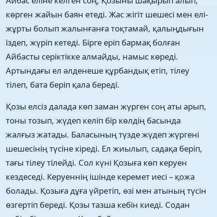
Айбас еліне келген соң, Қозыны шақырып алып,
көрген жайын баян етеді. Жас жігіт шешесі мен елі-
жұрты болып жалынғанға тоқтамай, қалыңдығын
іздеп, жүріп кетеді. Бірге еріп бармақ болған
Айбасты серіктікке алмайды, намыс көреді.
Артындағы ел әлденеше құрбандық етіп, тілеу
тілеп, бата беріп қала береді.
Қозы елсіз далада көп заман жүрген соң аты арып,
тоны тозып, жүдеп келіп бір көлдің басында
жалғыз жатады. Баласының түзде жүдеп жүргені
шешесінің түсіне кіреді. Ел жиылып, садақа беріп,
тағы тілеу тілейді. Сол күні Қозыға көп керуен
кездеседі. Керуеннің ішінде керемет иесі – қожа
болады. Қозыға дұға үйретіп, өзі мен атының түсін
өзгертіп береді. Қозы тазша кебін киеді. Содан