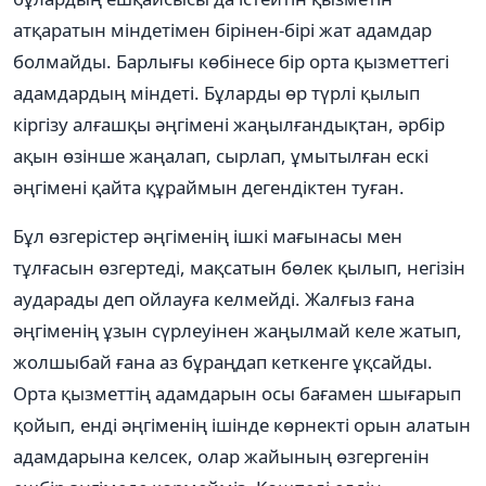
атқаратын міндетімен бірінен-бірі жат адамдар
болмайды. Барлығы көбінесе бір орта қызметтегі
адамдардың міндеті. Бұларды өр түрлі қылып
кіргізу алғашқы әңгімені жаңылғандықтан, әрбір
ақын өзінше жаңалап, сырлап, ұмытылған ескі
әңгімені қайта құраймын дегендіктен туған.
Бұл өзгерістер әңгіменің ішкі мағынасы мен
тұлғасын өзгертеді, мақсатын бөлек қылып, негізін
аударады деп ойлауға келмейді. Жалғыз ғана
әңгіменің ұзын сүрлеуінен жаңылмай келе жатып,
жолшыбай ғана аз бұраңдап кеткенге ұқсайды.
Орта қызметтің адамдарын осы бағамен шығарып
қойып, енді әңгіменің ішінде көрнекті орын алатын
адамдарына келсек, олар жайының өзгергенін