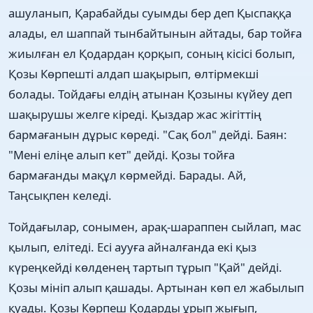
ашуланып, Қарабайды суымды бер деп Қыспаққа
алады, ел шаппай тынбайтынын айтады, бар тойға
жиылған ел Қодардан қорқып, соның кісісі болып,
Қозы Көрпешті алдап шақырып, өлтірмекші
болады. Тойдағы елдің атынан Қозыны күйеу деп
шақырушы желге кіреді. Қыздар жас жігіттің
бармағанын дұрыс көреді. "Сақ бол" дейді. Баян:
"Мені еліңе алып кет" дейді. Қозы тойға
бармағанды мақұл көрмейді. Барады. Ай,
Таңсықпен келеді.
Тойдағылар, сонымен, арақ-шараппен сыйлап, мас
қылып, елітеді. Есі аууға айналғанда екі қыз
күреңкейді көлденең тартып тұрып "Қай" дейді.
Қозы мініп алып қашады. Артынан көп ел жабылып
қуады. Қозы Көрпеш Қодарды ұрып жығып,