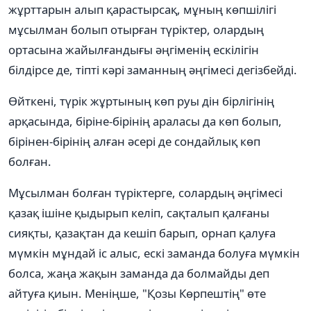
жұрттарын алып қарастырсақ, мұның көпшілігі
мұсылман болып отырған түріктер, олардың
ортасына жайылғандығы әңгіменің ескілігін
білдірсе де, тіпті кәрі заманның әңгімесі дегізбейді.
Өйткені, түрік жұртының көп руы дін бірлігінің
арқасында, біріне-бірінің араласы да көп болып,
бірінен-бірінің алған әсері де сондайлық көп
болған.
Мұсылман болған түріктерге, солардың әңгімесі
қазақ ішіне қыдырып келіп, сақталып қалғаны
сияқты, қазақтан да кешіп барып, орнап қалуға
мүмкін мұндай іс алыс, ескі заманда болуға мүмкін
болса, жаңа жақын заманда да болмайды деп
айтуға қиын. Меніңше, "Қозы Көрпештің" өте