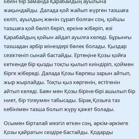
кейін бір заманда Қарабайдың ауылына
жақындайды. Далада қой жайып жүрген тазшаға
келіп, ауылдың жөнін сұрап болған соң, қойшы
тазшаға қой бөліп беріп, еркіне жіберіп, өзі
Қарабайдың қойын айдап ауылға келеді. Бұрынғы
тазшадан әрбір мінездері бөлек болады. Қыздар
сезіктеніп сынай бастайды. Ертеңіне Қозы қойға
кеткенде бір қызды тоқты қылып киіндіріп, қоймен
бірге жібереді. Далада Қозы Көрпеш зарын айтып,
жыр жырлайды. Тоқты қыз көргенін, естігенін
айтып келеді. Баян мен Қозы біріне-бірі ашылып бір
ниет, бір тілеумен табысады. Бірақ Қозыға таз
кебінімен тазша болып жүру қажет болады.
Осымен бірталай мезгіл өткен соң, әркім-әркімге
Қозы қайратын сездіре бастайды. Қодарды