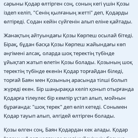
сарыны Қодар өлтірген соң, соның кегі үшін Қозы
іздеп келіп, "Сенің қылғаның жетті" деп, Қодарды
өлтіреді. Содан кейін сүйгенін алып еліне қайтады.
Жанақтың айтуындағы Қозы Көрпеш осылай бітеді.
Бірақ, бұдан басқа Қозы Көрпеш жайындағы көп
әңгімені алсақ, оларда шоқ теректің түбінде
ұйықтап жатып өлетін Қозы болады. Қозының шоқ
теректің түбінде екенін Қодар торғайдан біледі,
торғай Баян мен Қозының арасында тілші болып
жүреді екен. Бір шаңыраққа келіп қонып отырғанда
Қодарға тілеулес бір кемпір ұстап алып, мойнын
бұрағанда: "шоқ терек" деп өліп кетеді. Сонымен
Қодар тауып алып, әлгідей өлтірген болады.
Қозы өлген соң, Баян Қодардан кек алады. Қодар