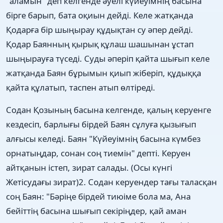
"аламын" деп келгенде әуелі күйеуімнің басына
бірге барып, бата оқиын дейді. Келе жатқанда
Қодарға бір шыңырау құдықтан су әпер дейді.
Қодар Баянның қырық құлаш шашынан ұстап
шыңырауға түседі. Суды әперіп қайта шығып келе
жатқанда Баян бұрымын қиып жіберіп, құдыққа
қайта құлатып, таспен атып өлтіреді.
Содан Қозының басына келгенде, қалың керуенге
кездесіп, барлығы бірдей Баян сұлуға қызығып
алғысы келеді. Баян "Күйеуімнің басына күмбез
орнатыңдар, сонан соң тиемін" депті. Керуен
айтқанын істеп, зират салады. (Осы күнгі
Жетісудағы зират)2. Содан керуендер тағы таласқан
соң Баян: "Бәріңе бірдей тиюіме бола ма, Ана
бейіттің басына шығып секіріңдер, қай аман