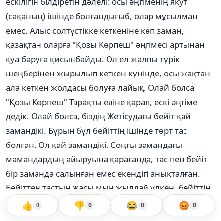
ескілігін білдіретін дәлелі: осы әңгіменің якут
(сақаның) ішінде болғандығы6, олар мұсылман
емес. Алыс солтүстікке кеткеніне көп заман,
қазақтан оларға "Қозы Көрпеш" әңгімесі артынан
қуа баруға қисынбайды. Ол ел жалпы түрік
шеңберінен жырылып кеткен күнінде, осы жақтан
ала кеткен жолдасы болуға лайық. Олай болса
"Қозы Көрпеш" Тарақты еліне қарап, ескі әңгіме
дедік. Олай болса, біздің Жетісудағы бейіт қай
замандікі. Бұрын бұл бейіттің ішінде төрт тас
болған. Ол қай замандікі. Соңғы замандағы
мамандардың айыруына қарағанда, тас пен бейіт
бір заманда салынған емес екендігі анықталған.
Бейіттен тастың жасы мың жылдай үлкен, бейіттің
өзінің жасы екі жүз, үш жүз жылдан әрі емес дейді.
👍
👎
😂
😡
0
0
0
0