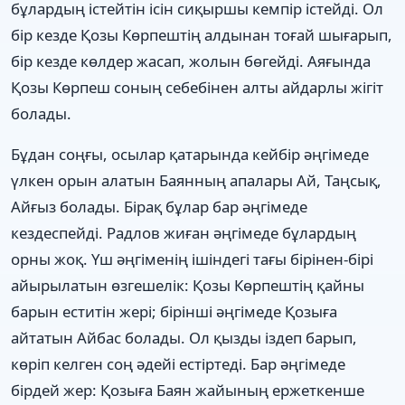
бұлардың істейтін ісін сиқыршы кемпір істейді. Ол
бір кезде Қозы Көрпештің алдынан тоғай шығарып,
бір кезде көлдер жасап, жолын бөгейді. Аяғында
Қозы Көрпеш соның себебінен алты айдарлы жігіт
болады.
Бұдан соңғы, осылар қатарында кейбір әңгімеде
үлкен орын алатын Баянның апалары Ай, Таңсық,
Айғыз болады. Бірақ бұлар бар әңгімеде
кездеспейді. Радлов жиған әңгімеде бұлардың
орны жоқ. Үш әңгіменің ішіндегі тағы бірінен-бірі
айырылатын өзгешелік: Қозы Көрпештің қайны
барын еститін жері; бірінші әңгімеде Қозыға
айтатын Айбас болады. Ол қызды іздеп барып,
көріп келген соң әдейі естіртеді. Бар әңгімеде
бірдей жер: Қозыға Баян жайының ержеткенше