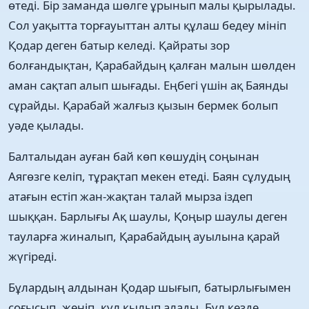
өтеді. Бір заманда шөлге ұрынып малы қырылады.
Сол уақытта торғауыттан алты құлаш бедеу мініп
Қодар деген батыр келеді. Қайраты зор
болғандықтан, Қарабайдың қалған малын шөлден
аман сақтап алып шығады. Еңбегі үшін ақ Баянды
сұрайды. Қарабай жалғыз қызын бермек болып
уәде қылады.
Балталыдан ауған бай көп көшудің соңынан
Аягөзге келіп, тұрақтап мекен етеді. Баян сұлудың
атағын естіп жан-жақтан талай мырза іздеп
шыққан. Барлығы Ақ шаулы, Қоңыр шаулы деген
тауларға жиналып, Қарабайдың ауылына қарай
жүгіреді.
Бұлардың алдынан Қодар шығып, батырлығымен
соғысып, жеңіп, құл қылып алады. Бұл кезде