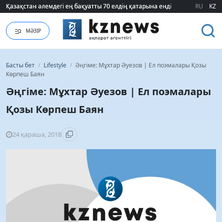
ҮААЖ тарифі екі есеге қымбаттайды: Үкімет қандай уәж айтады?
ҮААЖ тарифі екі есеге қымбаттайды: Үкімет қандай уәж айтады?
RU
KZ
МӘЗІР
Басты бет
/
Lifestyle
/
Әңгіме: Мұхтар Әуезов | Ел поэмалары Қозы
Көрпеш Баян
Әңгіме: Мұхтар Әуезов | Ел поэмалары
Қозы Көрпеш Баян
24 қараша, 2018