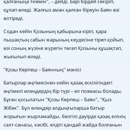
қалғаныңа тиемін", – дейді. Бәрі бірдей секіріп,
құлап өледі. Жалғыз аман қалған біреуін Баян өзі
өлтіреді.
Содан кейін Қозының қабырына кіріп, қара
пышақтың сабын жарының кеудесіне тіреп қойып,
өзі соның жүзіне жүрегін төсеп Қозыны құшақтап,
жығылып өледі.
"Қозы Көрпеш – Баянның" мәнісі
Батырлар әңгімесінен кейін қазақ ескілігіндегі
әңгімелі өлеңдердің бір түрі – ел поэмасы болады.
Бұған қосылатын "Қозы Көрпеш – Баян", "Қыз
Жібек". Бұл өлеңдер алдыңғыларша батыр
жорығын жырламайды, белгілі дәуірде қазақ елінің
салт-санасы, кәсібі, елдігі қандай жайда болғанын