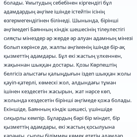
болады. Ұмытудың себебінен кіргендігі бұл
адамдардың әңгіме ішінде істейтін ісінің
өзгермегендігінен білінеді. Шынында, бірінші
әңгімедегі Баянның кіндік шешесінің тілеулестігі
сияқты мінездер әр жерде әр алуан адамның мінезі
болып көрінсе де, жалпы әңгіменің ішінде бір-ақ
қызметтің адамдары. Бұл екі жастың үлкеннен,
жақыннан шыққан достары. Қозы Көрпештің
белгісіз алыстағы қалыңдығын іздеп шыққан жолы
қауіп-қатерлі, көмескі жол, алдындағы тұман
ішінен кездесетін жасырын, жат нәрсе көп,
жолында кездесетін бірінші әңгімеде қожа болады.
Екіншіде, Баянның кіндік шешесі, үшіншіде
сиқырлы кемпір. Бұлардың бәрі бір міндет, бір
қызметтің адамдары, екі жастың қосылуына
қараңғы, сырлы біліммен көмек ететін адамдар,