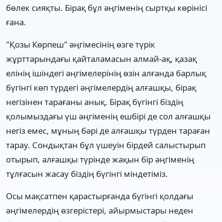
бөлек сияқты. Бірақ бұл әңгіменің сыртқы көрінісі
ғана.
"Қозы Көрпеш" әңгімесінің өзге түрік
жұрттарындағы қайталамасын алмай-ақ, қазақ
елінің ішіндегі әңгімелерінің өзін алғанда барлық
бүгінгі көп түрдегі әңгімелердің алғашқы, бірақ
негізінен тарағаны анық. Бірақ бүгінгі біздің
қолымыздағы үш әңгіменің ешбірі де сол алғашқы
негіз емес, мұның бәрі де алғашқы түрден тараған
тарау. Сондықтан бұл үшеуін бірдей салыстырып
отырып, алғашқы түрінде жақын бір әңгіменің
тұлғасын жасау біздің бүгінгі міндетіміз.
Осы мақсатпен қарастырғанда бүгінгі қолдағы
әңгімелердің өзгерістері, айырмыстары неден