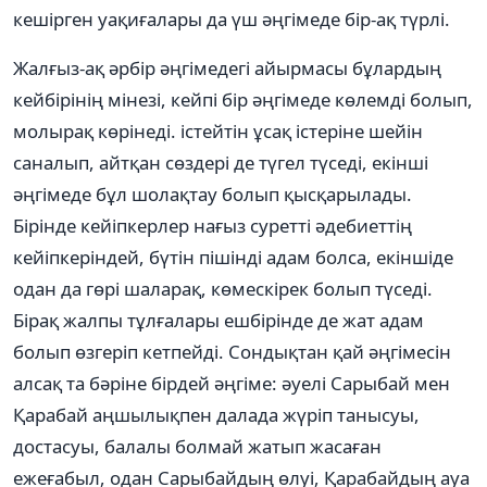
кешірген уақиғалары да үш әңгімеде бір-ақ түрлі.
Жалғыз-ақ әрбір әңгімедегі айырмасы бұлардың
кейбірінің мінезі, кейпі бір әңгімеде көлемді болып,
молырақ көрінеді. істейтін ұсақ істеріне шейін
саналып, айтқан сөздері де түгел түседі, екінші
әңгімеде бұл шолақтау болып қысқарылады.
Бірінде кейіпкерлер нағыз суретті әдебиеттің
кейіпкеріндей, бүтін пішінді адам болса, екіншіде
одан да гөрі шаларақ, көмескірек болып түседі.
Бірақ жалпы тұлғалары ешбірінде де жат адам
болып өзгеріп кетпейді. Сондықтан қай әңгімесін
алсақ та бәріне бірдей әңгіме: әуелі Сарыбай мен
Қарабай аңшылықпен далада жүріп танысуы,
достасуы, балалы болмай жатып жасаған
ежеғабыл, одан Сарыбайдың өлуі, Қарабайдың ауа