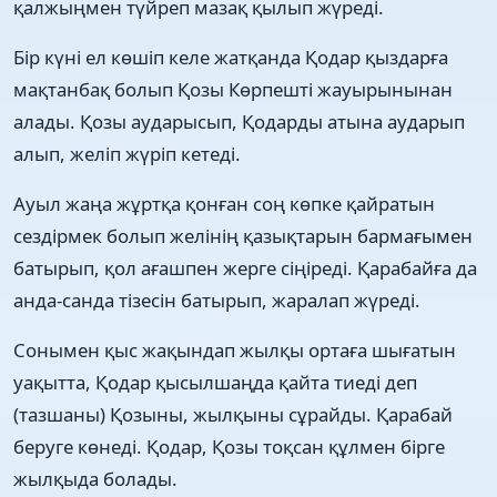
қалжыңмен түйреп мазақ қылып жүреді.
Бір күні ел көшіп келе жатқанда Қодар қыздарға
мақтанбақ болып Қозы Көрпешті жауырынынан
алады. Қозы аударысып, Қодарды атына аударып
алып, желіп жүріп кетеді.
Ауыл жаңа жұртқа қонған соң көпке қайратын
сездірмек болып желінің қазықтарын бармағымен
батырып, қол ағашпен жерге сіңіреді. Қарабайға да
анда-санда тізесін батырып, жаралап жүреді.
Сонымен қыс жақындап жылқы ортаға шығатын
уақытта, Қодар қысылшаңда қайта тиеді деп
(тазшаны) Қозыны, жылқыны сұрайды. Қарабай
беруге көнеді. Қодар, Қозы тоқсан құлмен бірге
жылқыда болады.