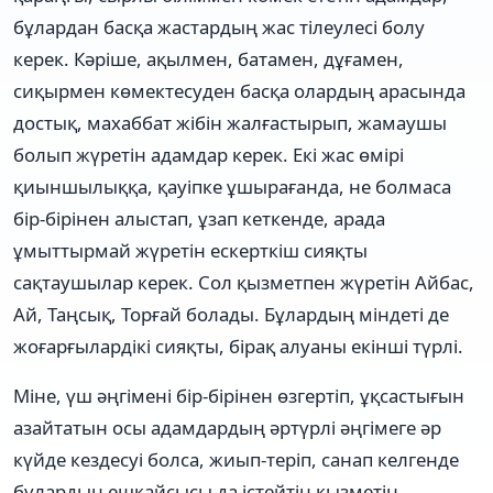
бұлардан басқа жастардың жас тілеулесі болу
керек. Кәріше, ақылмен, батамен, дұғамен,
сиқырмен көмектесуден басқа олардың арасында
достық, махаббат жібін жалғастырып, жамаушы
болып жүретін адамдар керек. Екі жас өмірі
қиыншылыққа, қауіпке ұшырағанда, не болмаса
бір-бірінен алыстап, ұзап кеткенде, арада
ұмыттырмай жүретін ескерткіш сияқты
сақтаушылар керек. Сол қызметпен жүретін Айбас,
Ай, Таңсық, Торғай болады. Бұлардың міндеті де
жоғарғылардікі сияқты, бірақ алуаны екінші түрлі.
Міне, үш әңгімені бір-бірінен өзгертіп, ұқсастығын
азайтатын осы адамдардың әртүрлі әңгімеге әр
күйде кездесуі болса, жиып-теріп, санап келгенде
бұлардың ешқайсысы да істейтін қызметін