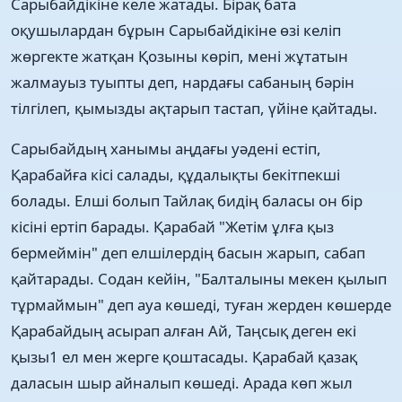
Сарыбайдікіне келе жатады. Бірақ бата
оқушылардан бұрын Сарыбайдікіне өзі келіп
жөргекте жатқан Қозыны көріп, мені жұтатын
жалмауыз туыпты деп, нардағы сабаның бәрін
тілгілеп, қымызды ақтарып тастап, үйіне қайтады.
Сарыбайдың ханымы аңдағы уәдені естіп,
Қарабайға кісі салады, құдалықты бекітпекші
болады. Елші болып Тайлақ бидің баласы он бір
кісіні ертіп барады. Қарабай "Жетім ұлға қыз
бермеймін" деп елшілердің басын жарып, сабап
қайтарады. Содан кейін, "Балталыны мекен қылып
тұрмаймын" деп ауа көшеді, туған жерден көшерде
Қарабайдың асырап алған Ай, Таңсық деген екі
қызы1 ел мен жерге қоштасады. Қарабай қазақ
даласын шыр айналып көшеді. Арада көп жыл