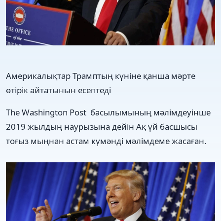
Америкалықтар Трамптың күніне қанша мәрте
өтірік айтатынын есептеді
The Washington Post басылымының мәлімдеуінше
2019 жылдың наурызына дейін Ақ үй басшысы
тоғыз мыңнан астам күмәнді мәлімдеме жасаған.