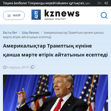
Тоқаев Бекболат Тілеуханды мерейтойымен құттықтап, шығармашылық т
Тоқаев Бекболат Тілеуханды мерейтойымен құттықтап, шығармашылық т
RU
KZ
МӘЗІР
Басты бет
/
Шоу-бизнес
/
Америкалықтар Трамптың күніне қанша
мәрте өтірік айтатынын есептеді
Америкалықтар Трамптың күніне
қанша мәрте өтірік айтатынын есептеді
5 наурыз, 2019