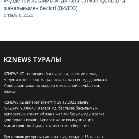
«Күзде той жасаймыз»: Динара Сәтжан қуанышты
жаңалығымен бөлісті (ВИДЕО)
6 тамыз, 2026
KZNEWS ТУРАЛЫ
KZNEWS.KZ - еліміздегі басты саяси, экономикалық,
мәдени және спорт жаңалықтарының сенімді дереккөзі.
Үздік сараптамалық мақала мен шынайы сұқбаттың
алаңы.
KZNEWS.KZ ақпарат агенттігі 29.12.2023 жылғы
№KZ64VPY00084819 Мерзімді баспасөз басылымын,
ақпараттық агенттікті және желілік басылымды есепке
қою туралы куәлігі, Ақпарат және коммуникация
министрлігінің Ақпарат комитетімен берілген.
Бұл желілік ресурстың ақпараттық өнімдері 18 жастан