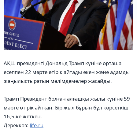
АҚШ президенті Дональд Трамп күніне орташа
есеппен 22 мәрте өтірік айтады екен және адамды
жаңылыстыратын мәлімдемелер жасайды.
Трамп Президент болған алғашқы жылы күніне 59
мәрте өтірік айтқан. Бір жыл бұрын бұл көрсеткіш
16,5-ке жеткен.
Дереккөз:
life.ru