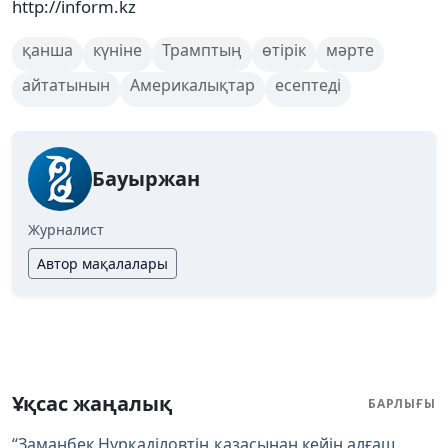
http://inform.kz
қанша
күніне
Трамптың
өтірік
мәрте
айтатынын
Америкалықтар
есептеді
Бауыржан
Журналист
Автор мақалалары
Ұқсас жаңалық
БАРЛЫҒЫ
“Заманбек Нұрқаділовтің қазасынан кейін алғаш