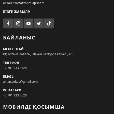
асқан азаматтарға арналған.
БІЗГЕ ЖАЗЫЛУ
БАЙЛАНЫС
МЕКЕН-ЖАЙ
ҚР, Астана қаласы, Әбікен Бектұров көшесі, 4/3
ТЕЛЕФОН
+7 701 933 8520
EMAIL
aktan.yeltay@gmail.com
WHATSAPP
+7 701 933 8520
МОБИЛДІ ҚОСЫМША