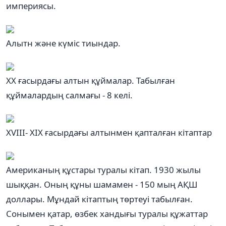
империясы.
Алытн және күміс тиындар.
ХХ ғасырдағы алтын құймалар. Табылған
құймалардың салмағы - 8 келі.
XVIII- XIX ғасырдағы алтынмен қапталған кітаптар
Американың құстары туралы кітап. 1930 жылы
шыққан. Оның құны шамамен - 150 мың АҚШ
доллары. Мұндай кітаптың төртеуі табылған.
Сонымен қатар, өзбек хандығы туралы құжаттар