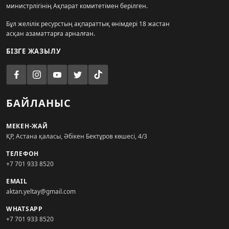
министрлігінің Ақпарат комитетімен берілген.
Бұл желілік ресурстың ақпараттық өнімдері 18 жастан
асқан азаматтарға арналған.
БІЗГЕ ЖАЗЫЛУ
БАЙЛАНЫС
МЕКЕН-ЖАЙ
ҚР, Астана қаласы, Әбікен Бектұров көшесі, 4/3
ТЕЛЕФОН
+7 701 933 8520
EMAIL
aktan.yeltay@gmail.com
WHATSAPP
+7 701 933 8520