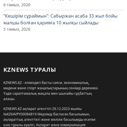
6 тамыз, 2026
“Кешірім сұраймын”: Сабыржан асаба 33 жыл бойы
малшы болған қарияға 10 жылқы сыйлады
5 тамыз, 2026
KZNEWS ТУРАЛЫ
KZNEWS.KZ - еліміздегі басты саяси, экономикалық,
мәдени және спорт жаңалықтарының сенімді дереккөзі.
Үздік сараптамалық мақала мен шынайы сұқбаттың
алаңы.
KZNEWS.KZ ақпарат агенттігі 29.12.2023 жылғы
№KZ64VPY00084819 Мерзімді баспасөз басылымын,
ақпараттық агенттікті және желілік басылымды есепке
қою туралы куәлігі, Ақпарат және коммуникация