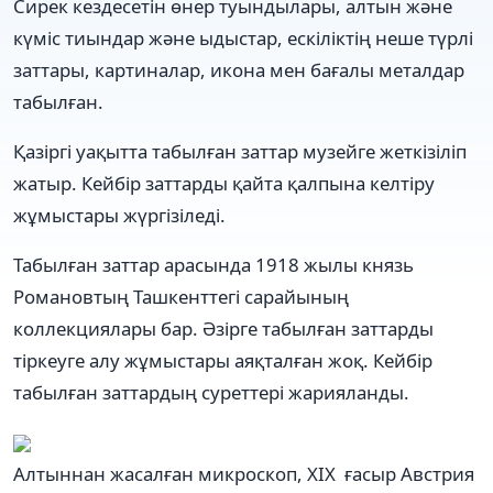
Сирек кездесетін өнер туындылары, алтын және
күміс тиындар және ыдыстар, ескіліктің неше түрлі
заттары, картиналар, икона мен бағалы металдар
табылған.
Қазіргі уақытта табылған заттар музейге жеткізіліп
жатыр. Кейбір заттарды қайта қалпына келтіру
жұмыстары жүргізіледі.
Табылған заттар арасында 1918 жылы князь
Романовтың Ташкенттегі сарайының
коллекциялары бар. Әзірге табылған заттарды
тіркеуге алу жұмыстары аяқталған жоқ. Кейбір
табылған заттардың суреттері жарияланды.
Алтыннан жасалған микроскоп, XIX ғасыр Австрия