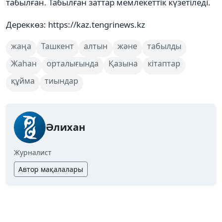
табылған. Табылған заттар мемлекеттік күзетіледі.
Дереккөз: https://kaz.tengrinews.kz
жаңа
Ташкент
алтын
және
табылды
Жаһан
орталығында
Қазына
кітаптар
құйма
тиындар
Әлихан
Журналист
Автор мақалалары