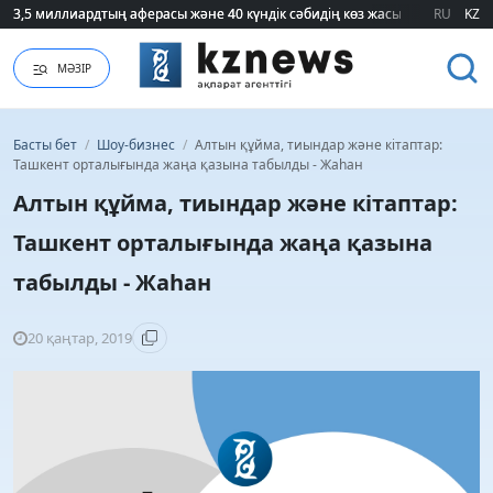
3,5 миллиардтың аферасы және 40 күндік сәбидің көз жасы: Медицинад
3,5 миллиардтың аферасы және 40 күндік сәбидің көз жасы: Медицинад
RU
KZ
МӘЗІР
Басты бет
/
Шоу-бизнес
/
Алтын құйма, тиындар және кітаптар:
Ташкент орталығында жаңа қазына табылды - Жаһан
Алтын құйма, тиындар және кітаптар:
Ташкент орталығында жаңа қазына
табылды - Жаһан
20 қаңтар, 2019