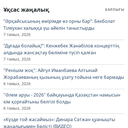
Ұқсас жаңалық
БАРЛЫҒЫ
“Әрқайсысының өмірімде өз орны бар”: Бекболат
Тілеухан халыққа үш әйелін таныстырды
7 тамыз, 2026
“Дұғада болайық!”: Кенжебек Жанәбілов концерттің
алдында жансақтау бөліміне түсіп қалған
7 тамыз, 2026
"Ренішім жоқ": Айгүл Иманбаева Алтынай
Жорабаеваның қызының ұзату тойына неге бармады
6 тамыз, 2026
"Әлем аруы - 2026" байқауында Қазақстан намысын
кім қорғайтыны белгілі болды
6 тамыз, 2026
«Күзде той жасаймыз»: Динара Сәтжан қуанышты
жаңалығымен бөлісті (ВИДЕО)