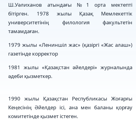
Ш.Уәлиханов атындағы №1 орта мектепті
бітірген. 1978 жылы Қазақ Мемлекеттік
университетінің филология факультетін
тамамдаған.
1979 жылы «Лениншіл жас» (қазіргі «Жас алаш»)
газетінде корректор
1981 жылы «Қазақстан әйелдері» журналында
әдеби қызметкер.
1990 жылы Қазақстан Республикасы Жоғарғы
Кеңесінің Әйелдер ісі, ана мен баланы қорғау
комитетінде қызмет істеген.