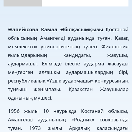
Әлпейісова Камал Әбілқасымқызы
Қостанай
облысының Амангелді ауданында туған. Қазақ
мемлекеттік университетінің түлегі. Филология
ғылымдарының кандидаты, жазушы,
аудармашы. Елімізде ілеспе аударма жасауды
меңгерген алғашқы аудармашылардың бірі,
республикалық «Үздік аудармашы» конкурсының
тұңғыш жеңімпазы. Қазақстан Жазушылар
одағының мүшесі.
1956 жылы 10 наурызда Қостанай облысы,
Амангелді ауданының «Родник» совхозында
туған. 1973 жылы Арқалық қаласындағы