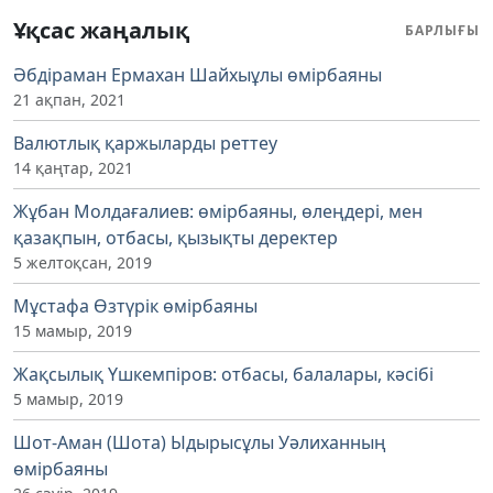
Ұқсас жаңалық
БАРЛЫҒЫ
Әбдіраман Ермахан Шайхыұлы өмірбаяны
21 ақпан, 2021
Валютлық қаржыларды реттеу
14 қаңтар, 2021
Жұбан Молдағалиев: өмірбаяны, өлеңдері, мен
қазақпын, отбасы, қызықты деректер
5 желтоқсан, 2019
Мұстафа Өзтүрік өмірбаяны
15 мамыр, 2019
Жақсылық Үшкемпіров: отбасы, балалары, кәсібі
5 мамыр, 2019
Шот-Аман (Шота) Ыдырысұлы Уәлиханның
өмірбаяны