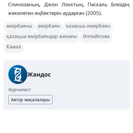
Спинозаның, Джон Локктың, Паскаль Блездің
жекелеген еңбектерін аударған (2005).
өмірбаяны
өмірбаян
казакша омирбаян
қазақша өмірбаяндар жинағы
Әлпейісова
Камал
Жандос
Журналист
Автор мақалалары