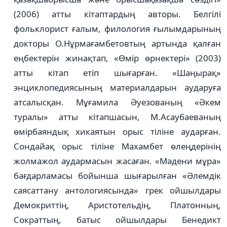
(2006) атты кітаптардың авторы. Белгілі
фольклорист ғалым, филология ғылымдарының
докторы О.Нұрмағамбетовтың артында қалған
еңбектерін жинақтап, «Өмір өрнектері» (2003)
атты кітап етіп шығарған. «Шаңырақ»
энциклопедиясының материалдарын аударуға
атсалысқан. Мұғамила Әуезованың «Әкем
туралы» атты кітапшасын, М.Асаубаеваның
өмірбаяндық хикаятын орыс тіліне аударған.
Сондайақ орыс тіліне Махамбет өлеңдерінің
жолмажол аудармасын жасаған. «Мәдени мұра»
бағдарламасы бойынша шығарылған «Әлемдік
саясаттану антологиясында» грек ойшылдары
Демокриттің, Аристотельдің, Платонның,
Сократтың, батыс ойшылдары Бенедикт