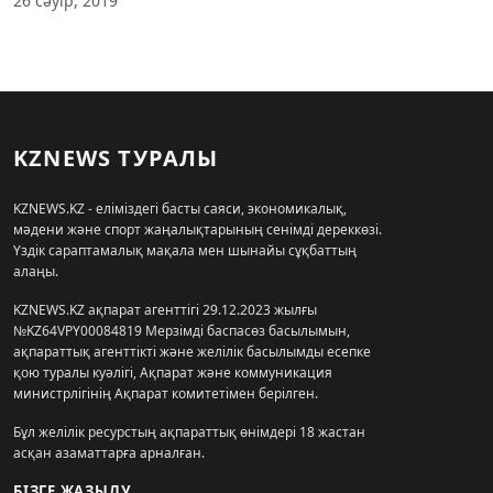
26 сәуір, 2019
KZNEWS ТУРАЛЫ
KZNEWS.KZ - еліміздегі басты саяси, экономикалық,
мәдени және спорт жаңалықтарының сенімді дереккөзі.
Үздік сараптамалық мақала мен шынайы сұқбаттың
алаңы.
KZNEWS.KZ ақпарат агенттігі 29.12.2023 жылғы
№KZ64VPY00084819 Мерзімді баспасөз басылымын,
ақпараттық агенттікті және желілік басылымды есепке
қою туралы куәлігі, Ақпарат және коммуникация
министрлігінің Ақпарат комитетімен берілген.
Бұл желілік ресурстың ақпараттық өнімдері 18 жастан
асқан азаматтарға арналған.
БІЗГЕ ЖАЗЫЛУ