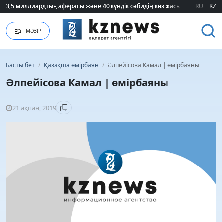
3,5 миллиардтың аферасы және 40 күндік сәбидің көз жасы: Медицинад
3,5 миллиардтың аферасы және 40 күндік сәбидің көз жасы: Медицинад
RU
KZ
МӘЗІР
Басты бет
/
Қазақша өмірбаян
/
Әлпейісова Камал | өмірбаяны
Әлпейісова Камал | өмірбаяны
21 ақпан, 2019