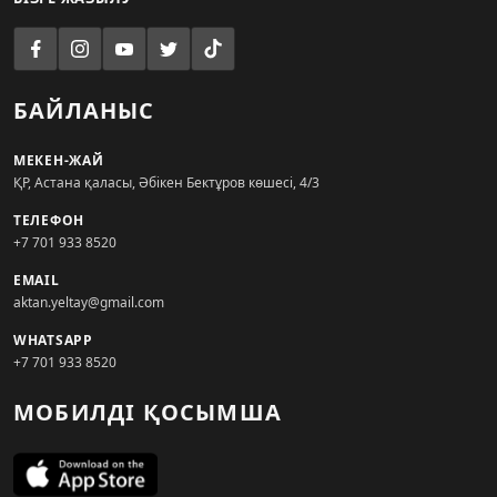
БАЙЛАНЫС
МЕКЕН-ЖАЙ
ҚР, Астана қаласы, Әбікен Бектұров көшесі, 4/3
ТЕЛЕФОН
+7 701 933 8520
EMAIL
aktan.yeltay@gmail.com
WHATSAPP
+7 701 933 8520
МОБИЛДІ ҚОСЫМША