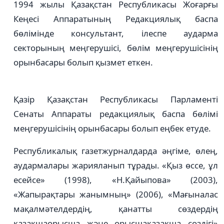
1994 жылы Қазақстан Республикасы Жоғарғы
Кеңесі Аппаратының Редакциялық баспа
бөлімінде консультант, ілеспе аударма
секторының меңгерушісі, бөлім меңгерушісінің
орынбасары болып қызмет еткен.
Қазір Қазақстан Республикасы Парламенті
Сенаты Аппараты редакциялық баспа бөлімі
меңгерушісінің орынбасары болып еңбек етуде.
Республикалық газетжурналдарда әңгіме, өлең,
аудармалары жарияланып тұрады. «Қыз өссе, ұл
есейсе» (1998), «Н.Қайыпова» (2003),
«Жапырақтары жанымның» (2006), «Мағыналас
мақалмәтелдердің, қанатты сөздердің
қазақшаорысша және орысшақазақша сөздігі»