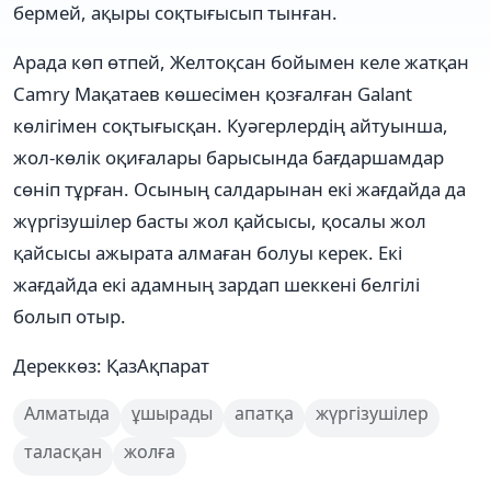
бермей, ақыры соқтығысып тынған.
Арада көп өтпей, Желтоқсан бойымен келе жатқан
Camry Мақатаев көшесімен қозғалған Galant
көлігімен соқтығысқан. Куәгерлердің айтуынша,
жол-көлік оқиғалары барысында бағдаршамдар
сөніп тұрған. Осының салдарынан екі жағдайда да
жүргізушілер басты жол қайсысы, қосалы жол
қайсысы ажырата алмаған болуы керек. Екі
жағдайда екі адамның зардап шеккені белгілі
болып отыр.
Дереккөз: ҚазАқпарат
Алматыда
ұшырады
апатқа
жүргізушілер
таласқан
жолға