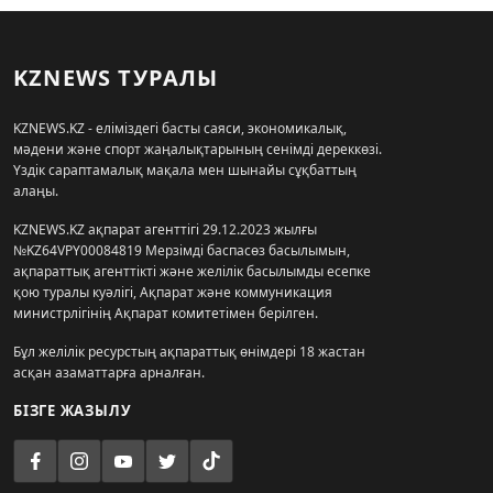
KZNEWS ТУРАЛЫ
KZNEWS.KZ - еліміздегі басты саяси, экономикалық,
мәдени және спорт жаңалықтарының сенімді дереккөзі.
Үздік сараптамалық мақала мен шынайы сұқбаттың
алаңы.
KZNEWS.KZ ақпарат агенттігі 29.12.2023 жылғы
№KZ64VPY00084819 Мерзімді баспасөз басылымын,
ақпараттық агенттікті және желілік басылымды есепке
қою туралы куәлігі, Ақпарат және коммуникация
министрлігінің Ақпарат комитетімен берілген.
Бұл желілік ресурстың ақпараттық өнімдері 18 жастан
асқан азаматтарға арналған.
БІЗГЕ ЖАЗЫЛУ