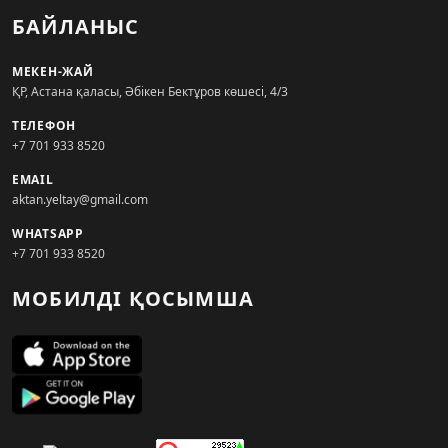
БАЙЛАНЫС
МЕКЕН-ЖАЙ
ҚР, Астана қаласы, Әбікен Бектұров көшесі, 4/3
ТЕЛЕФОН
+7 701 933 8520
EMAIL
aktan.yeltay@gmail.com
WHATSAPP
+7 701 933 8520
МОБИЛДІ ҚОСЫМША