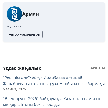
Арман
Журналист
Автор мақалалары
Ұқсас жаңалық
БАРЛЫҒЫ
"Ренішім жоқ": Айгүл Иманбаева Алтынай
Жорабаеваның қызының ұзату тойына неге бармады
6 тамыз, 2026
"Әлем аруы - 2026" байқауында Қазақстан намысын
кім қорғайтыны белгілі болды