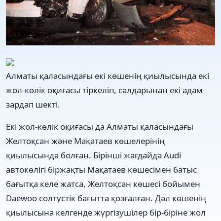
Алматы қаласындағы екі көшенің қиылысында екі
жол-көлік оқиғасы тіркеліп, салдарынан екі адам
зардап шекті.
Екі жол-көлік оқиғасы да Алматы қаласындағы
Желтоқсан және Мақатаев көшелерінің
қиылысында болған. Бірінші жағдайда Audi
автокөлігі біржақты Мақатаев көшесімен батыс
бағытқа келе жатса, Желтоқсан көшесі бойымен
Daewoo солтүстік бағытта қозғалған. Дәл көшенің
қиылысына келгенде жүргізушілер бір-біріне жол