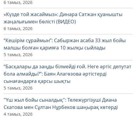
6 тамыз, 2026
«Күзде той жасаймыз»: Динара Сәтжан қуанышты
жаңалығымен бөлісті (ВИДЕО)
6 тамыз, 2026
“Кешірім сұраймын”: Сабыржан асаба 33 жыл бойы
малшы болған қарияға 10 жылқы сыйлады
5 тамыз, 2026
“Басқалары да заңды білмейді ғой. Неге әртіс депутат
бола алмайды?”: Баян Алагөзова әртістерді
сынағандарға қарсы шықты
5 тамыз, 2026
"Үш жыл бойы сыналдық": Тележүргізуші Диана
Скатова мен Сұлтан Нұрбеков шаңырақ көтерді
4 тамыз, 2026