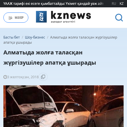
ҮААЖ тарифі екі есеге қымбаттайды: Үкімет қандай уәж айтады?
ҮААЖ тарифі екі есеге қымбаттайды: Үкімет қандай уәж айтады?
RU
KZ
МӘЗІР
Басты бет
/
Шоу-бизнес
/
Алматыда жолға таласқан жүргізушілер
апатқа ұшырады
Алматыда жолға таласқан
жүргізушілер апатқа ұшырады
3 желтоқсан, 2018