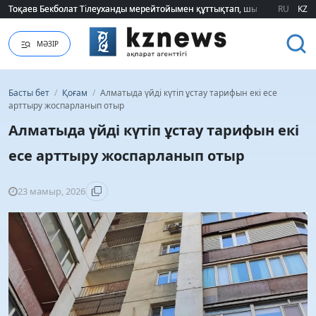
Тоқаев Бекболат Тілеуханды мерейтойымен құттықтап, шығармашылық т
Тоқаев Бекболат Тілеуханды мерейтойымен құттықтап, шығармашылық т
RU
KZ
МӘЗІР
Басты бет
/
Қоғам
/
Алматыда үйді күтіп ұстау тарифын екі есе
арттыру жоспарланып отыр
Алматыда үйді күтіп ұстау тарифын екі
есе арттыру жоспарланып отыр
23 мамыр, 2026