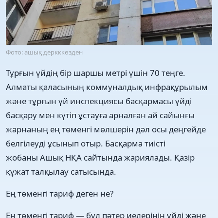
Фото: ашық деркккөзден
Тұрғын үйдің бір шаршы метрі үшін 70 теңге.
Алматы қаласының коммуналдық инфрақұрылым
және тұрғын үй инспекциясы басқармасы үйді
басқару мен күтіп ұстауға арналған ай сайынғы
жарнаның ең төменгі мөлшерін дәл осы деңгейде
белгілеуді ұсынып отыр. Басқарма тиісті
жобаны Ашық НҚА сайтында жариялады. Қазір
құжат талқылау сатысында.
Ең төменгі тариф деген не?
Ең төменгі тариф — бұл пәтер иелерінің үйді және