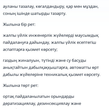
ауланы тазалау, көгалдандыру, қар мен мұздан,
соның ішінде шатырды тазарту.
Жылына бір рет:
жалпы үйлік инженерлік жүйелерді маусымдық
пайдалануға дайындау, жалпы үйлік есептегіш
аспаптарға қызмет көрсету;
газдың жиналуын, түтінді және су басуды
анықтайтын дабылқаққыштарға, автоматты өрт
дабылы жүйелеріне техникалық қызмет көрсету.
Жылына төрт рет:
ортақ пайдаланылатын орындарды
дератизациялау, дезинсекциялау және