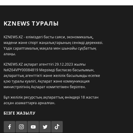
KZNEWS ТУРАЛЫ
KZNEWS.KZ - еліміздегі басты саяси, экономикалық,
мәдени және спорт жаңалықтарының сенімді дереккөзі.
Үздік сараптамалық мақала мен шынайы сұқбаттың
алаңы.
KZNEWS.KZ ақпарат агенттігі 29.12.2023 жылғы
№KZ64VPY00084819 Мерзімді баспасөз басылымын,
ақпараттық агенттікті және желілік басылымды есепке
қою туралы куәлігі, Ақпарат және коммуникация
министрлігінің Ақпарат комитетімен берілген.
Бұл желілік ресурстың ақпараттық өнімдері 18 жастан
асқан азаматтарға арналған.
БІЗГЕ ЖАЗЫЛУ