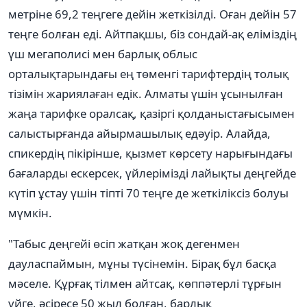
метріне 69,2 теңгеге дейін жеткізілді. Оған дейін 57
теңге болған еді. Айтпақшы, біз сондай-ақ еліміздің
үш мегаполисі мен барлық облыс
орталықтарындағы ең төменгі тарифтердің толық
тізімін жариялаған едік. Алматы үшін ұсынылған
жаңа тарифке оралсақ, қазіргі қолданыстағысымен
салыстырғанда айырмашылық едәуір. Алайда,
спикердің пікірінше, қызмет көрсету нарығындағы
бағаларды ескерсек, үйлерімізді лайықты деңгейде
күтіп ұстау үшін тіпті 70 теңге де жеткіліксіз болуы
мүмкін.
"Табыс деңгейі өсіп жатқан жоқ дегенмен
дауласпаймын, мұны түсінемін. Бірақ бұл басқа
мәселе. Құрғақ тілмен айтсақ, көппәтерлі тұрғын
үйге, әсіресе 50 жыл болған, барлық