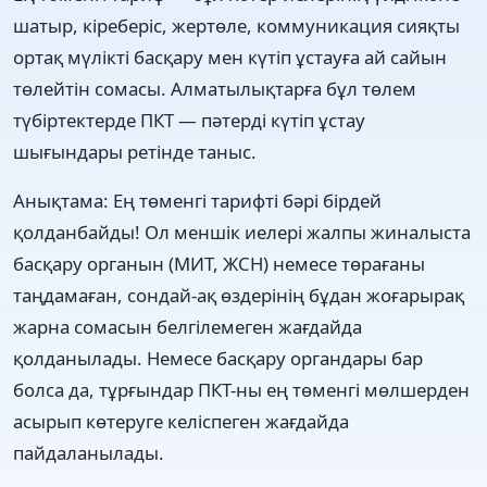
шатыр, кіреберіс, жертөле, коммуникация сияқты
ортақ мүлікті басқару мен күтіп ұстауға ай сайын
төлейтін сомасы. Алматылықтарға бұл төлем
түбіртектерде ПКТ — пәтерді күтіп ұстау
шығындары ретінде таныс.
Анықтама: Ең төменгі тарифті бәрі бірдей
қолданбайды! Ол меншік иелері жалпы жиналыста
басқару органын (МИТ, ЖСН) немесе төрағаны
таңдамаған, сондай-ақ өздерінің бұдан жоғарырақ
жарна сомасын белгілемеген жағдайда
қолданылады. Немесе басқару органдары бар
болса да, тұрғындар ПКТ-ны ең төменгі мөлшерден
асырып көтеруге келіспеген жағдайда
пайдаланылады.