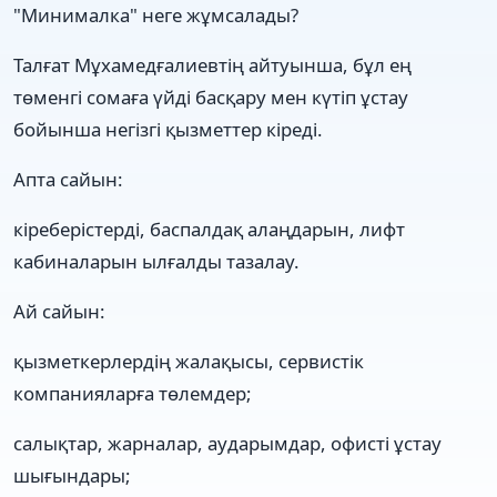
"Минималка" неге жұмсалады?
Талғат Мұхамедғалиевтің айтуынша, бұл ең
төменгі сомаға үйді басқару мен күтіп ұстау
бойынша негізгі қызметтер кіреді.
Апта сайын:
кіреберістерді, баспалдақ алаңдарын, лифт
кабиналарын ылғалды тазалау.
Ай сайын:
қызметкерлердің жалақысы, сервистік
компанияларға төлемдер;
салықтар, жарналар, аударымдар, офисті ұстау
шығындары;