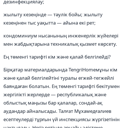
дезинфекциялау;
жылыту кезеңінде — тәулік бойы; жылыту
кезеңінен тыс уақытта — айына екі рет;
кондоминиум нысанының инженерлік жүйелері
мен жабдықтарына техникалық қызмет көрсету.
Ең төменгі тарифті кім және қалай белгілейді?
Бірқатар материалдарында TengriHomeмұны кім
және қалай белгілейтіні туралы егжей-тегжейлі
баяндаған болатын. Ең төменгі тарифті бекітумен
жергілікті жерлерде — республикалық және
облыстық маңызы бар қалалар, сондай-ақ
аудандар айналысады. Талғат Мұхамедғалиев
есептеулерді тұрғын үй инспекциясы жүргізетінін
нақтылады. Негіз ретінде арнайы әдістеме