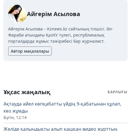
Айгерім Асылова
Айгерім Асылова – Kznews.kz сайтының тілшісі. Әл-
Фараби атындағы ҚазҰУ түлегі, республикалық
порталдарда жұмыс тәжірибесі бар журналист.
Автор мақалалары
Ұқсас жаңалық
БАРЛЫҒЫ
Ақтауда әйел көпқабатты үйдің 9-қабатынан құлап,
көз жұмды
Бүгін, 12:14
Желіде қалыңдықты алып қашқан видео жұрттың