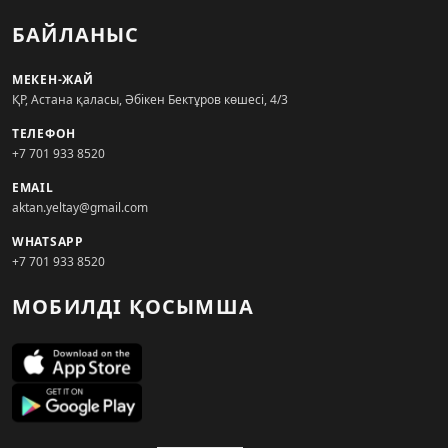
БАЙЛАНЫС
МЕКЕН-ЖАЙ
ҚР, Астана қаласы, Әбікен Бектұров көшесі, 4/3
ТЕЛЕФОН
+7 701 933 8520
EMAIL
aktan.yeltay@gmail.com
WHATSAPP
+7 701 933 8520
МОБИЛДІ ҚОСЫМША