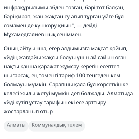
инфрақұрылымы әбден тозған, бәрі тот басқан,
бәрі қирап, жан-жақтан су ағып тұрған үйге бұл
сомамен де күн көру қиын", — дейді
Мұхамедғалиев нық сеніммен.
Оның айтуынша, егер алдымызға мақсат қойып,
үйдің жағдайы жақсы болуы үшін ай сайын оған
нақты қанша қаражат жұмсау керегін есептеп
шығарсақ, ең төменгі тариф 100 теңгеден кем
болмауы мүмкін. Сарапшы қала бұл көрсеткішке
келесі жылы жетуі мүмкін деп болжады. Алматыда
үйді күтіп ұстау тарифын екі есе арттыру
жоспарланып отыр
Алматы
Коммуналдық төлем