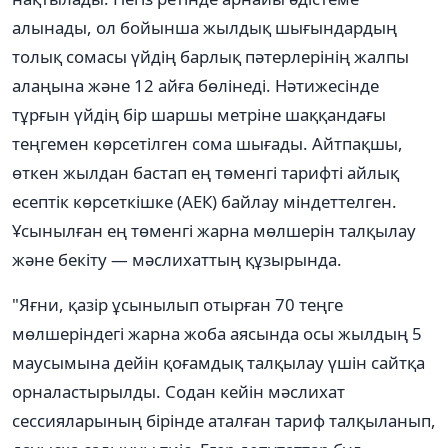
алынады, ол бойынша жылдық шығындардың
толық сомасы үйдің барлық пәтерлерінің жалпы
алаңына және 12 айға бөлінеді. Нәтижесінде
тұрғын үйдің бір шаршы метріне шаққандағы
теңгемен көрсетілген сома шығады. Айтпақшы,
өткен жылдан бастап ең төменгі тарифті айлық
есептік көрсеткішке (АЕК) байлау міндеттелген.
Ұсынылған ең төменгі жарна мөлшерін талқылау
және бекіту — мәслихаттың құзырында.
"Яғни, қазір ұсынылып отырған 70 теңге
мөлшеріндегі жарна жоба аясында осы жылдың 5
маусымына дейін қоғамдық талқылау үшін сайтқа
орналастырылды. Содан кейін мәслихат
сессияларының бірінде аталған тариф талқыланып,