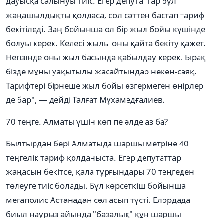
дауысқа салынуы тиіс. Егер депутаттар бұл
жаңашылдықты қолдаса, сол сәттен бастап тариф
бекітіледі. Заң бойынша ол бір жыл бойы күшінде
болуы керек. Келесі жылы оны қайта бекіту қажет.
Негізінде оны жыл басында қабылдау керек. Бірақ
бізде мұны уақытылы жасайтындар некен-саяқ.
Тарифтері бірнеше жыл бойы өзгермеген өңірлер
де бар", — дейді Талғат Мұхамедғалиев.
70 теңге. Алматы үшін көп пе әлде аз ба?
Былтырдан бері Алматыда шаршы метріне 40
теңгелік тариф қолданыста. Егер депутаттар
жаңасын бекітсе, қала тұрғындары 70 теңгеден
төлеуге тиіс болады. Бұл көрсеткіш бойынша
мегаполис Астанадан сәл асып түсті. Елордада
биыл наурыз айында "базалық" құн шаршы