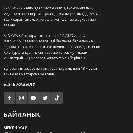
KZNEWS.KZ - еліміздегі басты саяси, экономикалық,
мәдени және спорт жаңалықтарының сенімді дереккөзі.
Үздік сараптамалық мақала мен шынайы сұқбаттың
алаңы.
KZNEWS.KZ ақпарат агенттігі 29.12.2023 жылғы
№KZ64VPY00084819 Мерзімді баспасөз басылымын,
ақпараттық агенттікті және желілік басылымды есепке
қою туралы куәлігі, Ақпарат және коммуникация
министрлігінің Ақпарат комитетімен берілген.
Бұл желілік ресурстың ақпараттық өнімдері 18 жастан
асқан азаматтарға арналған.
БІЗГЕ ЖАЗЫЛУ
БАЙЛАНЫС
МЕКЕН-ЖАЙ