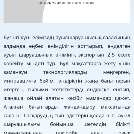
Бүгінгі күні еліміздің ауылшаруашылық саласының
алдында еңбек өнімділігін арттырып, өңделген
ауыл шаруашылық өнімінің экспортын 2,5 есеге
көбейту міндеті тұр. Бұл мақсаттарға жету үшін
заманауи технологияларды меңгерген,
инновацияға бейім, өндірістің жаңа бағыттарын
игерген, ғылыми жетістіктерді өндіріске енгізіп,
жаңаша ойлай алатын кәсіби мамандар қажет.
Аталған бағыттарды жандандыру мақсатында
саланы басқарудың тың әдістерін қолданып, ауыл
шаруашылығы бойынша шетелдің білікті
мамандарынан тәжірибе алып, озық