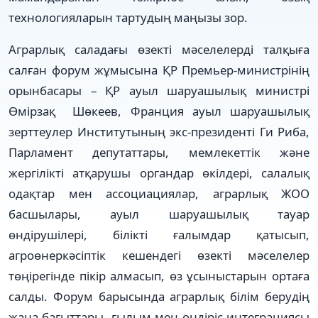
технологияларын тартудың маңызы зор.
Аграрлық саладағы өзекті мәселелерді талқыға
салған форум жұмысына ҚР Премьер-министрінің
орынбасары – ҚР ауыл шаруашылық министрі
Өмірзақ Шөкеев, Франция ауыл шаруашылық
зерттеулер Институтының экс-президенті Ги Риба,
Парламент депутаттары, мемлекеттік және
жергілікті атқарушы органдар өкілдері, салалық
одақтар мен ассоциациялар, аграрлық ЖОО
басшылары, ауыл шаруашылық тауар
өндірушілері, білікті ғалымдар қатысып,
агроөнеркәсіптік кешендегі өзекті мәселелер
төңірегінде пікір алмасып, өз ұсыныстарын ортаға
салды. Форум барысында аграрлық білім берудің
жаңа бағыттары, ғылым мен өндіріс интеграциясы