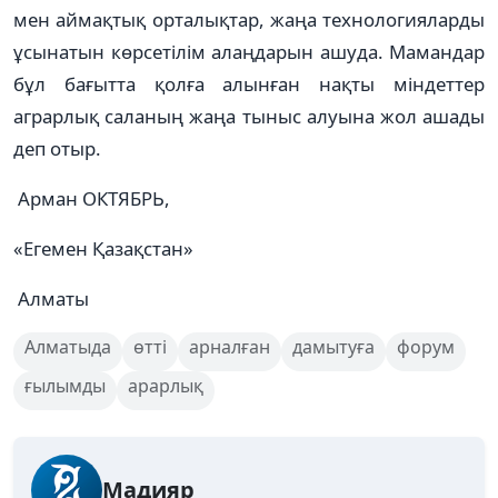
мен аймақтық орталықтар, жаңа технологияларды
ұсынатын көрсетілім алаңдарын ашуда. Мамандар
бұл бағытта қолға алынған нақты міндеттер
аграрлық саланың жаңа тыныс алуына жол ашады
деп отыр.
Арман ОКТЯБРЬ,
«Егемен Қазақстан»
Алматы
Алматыда
өтті
арналған
дамытуға
форум
ғылымды
арарлық
Мадияр