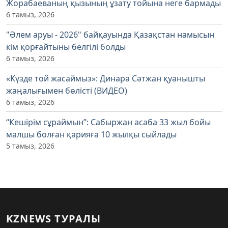
Жорабаеваның қызының ұзату тойына неге бармады
6 тамыз, 2026
"Әлем аруы - 2026" байқауында Қазақстан намысын
кім қорғайтыны белгілі болды
6 тамыз, 2026
«Күзде той жасаймыз»: Динара Сәтжан қуанышты
жаңалығымен бөлісті (ВИДЕО)
6 тамыз, 2026
“Кешірім сұраймын”: Сабыржан асаба 33 жыл бойы
малшы болған қарияға 10 жылқы сыйлады
5 тамыз, 2026
KZNEWS ТУРАЛЫ