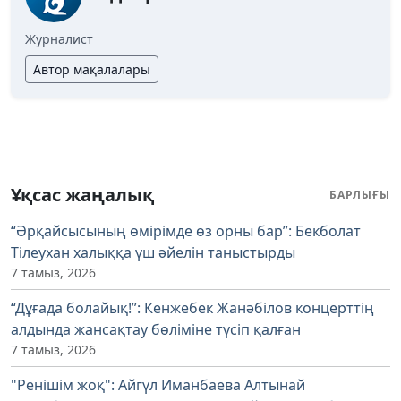
Журналист
Автор мақалалары
Ұқсас жаңалық
БАРЛЫҒЫ
“Әрқайсысының өмірімде өз орны бар”: Бекболат
Тілеухан халыққа үш әйелін таныстырды
7 тамыз, 2026
“Дұғада болайық!”: Кенжебек Жанәбілов концерттің
алдында жансақтау бөліміне түсіп қалған
7 тамыз, 2026
"Ренішім жоқ": Айгүл Иманбаева Алтынай