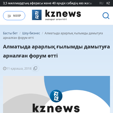
3,5 миллиардтың аферасы және 40 күндік сәбидің көз жасы: Медицинад
3,5 миллиардтың аферасы және 40 күндік сәбидің көз жасы: Медицинад
RU
KZ
МӘЗІР
Басты бет
/
Шоу-бизнес
/
Алматыда арарлық ғылымды дамытуға
арналған форум өтті
Алматыда арарлық ғылымды дамытуға
арналған форум өтті
11 қараша, 2018