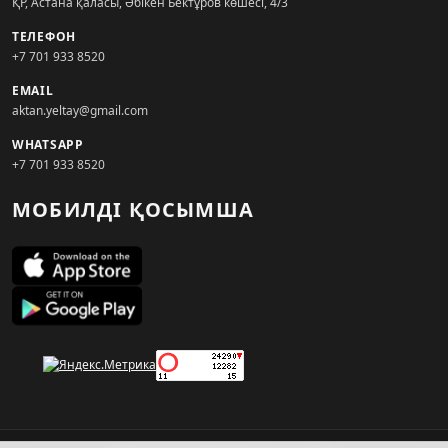
ҚР, Астана қаласы, Әбікен Бектұров көшесі, 4/3
ТЕЛЕФОН
+7 701 933 8520
EMAIL
aktan.yeltay@gmail.com
WHATSAPP
+7 701 933 8520
МОБИЛДІ ҚОСЫМША