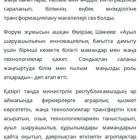
сараланып, білімнің еңбек өнімділігіне
трансформациялану мәселелері сөз болды.
Форум жұмысын ашқан Өмірзақ Шөкеев: «Ауыл
шаруашылығын инновациялық бағытта дамыту
үшін бірінші кезекте білікті мамандар мен жаңа
технологиялар қажет. Сондықтан саланы
жаңғыртуда білім мен ғылым маңызды роль
атқарады»– деп атап өтті.
Қазіргі таңда министрлік республикамыздың әр
аймағында фермерлерге аграрлық қызмет
көрсететін, жаңа технологиялар трансфертін іске
асыратын, озық технологиялармен таныстырып,
ауыл шаруашылық құрылымдары мамандарын
қайта оқытып, даярлықтан өткізетін агропарктар