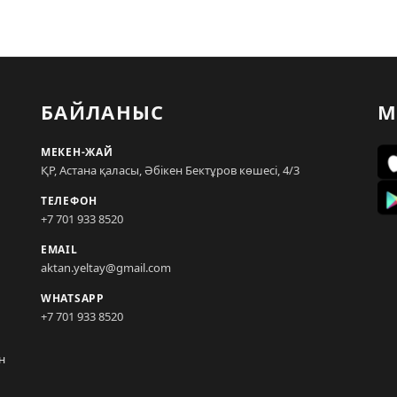
БАЙЛАНЫС
М
МЕКЕН-ЖАЙ
ҚР, Астана қаласы, Әбікен Бектұров көшесі, 4/3
ТЕЛЕФОН
+7 701 933 8520
EMAIL
aktan.yeltay@gmail.com
WHATSAPP
+7 701 933 8520
н