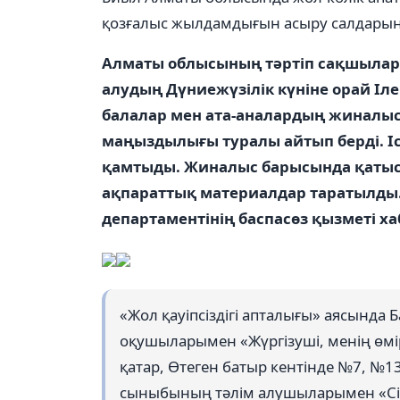
қозғалыс жылдамдығын асыру салдарын
Алматы облысының тәртіп сақшылар
алудың Дүниежүзілік күніне орай Іл
балалар мен ата-аналардың жиналысы
маңыздылығы туралы айтып берді. І
қамтыды. Жиналыс барысында қатыс
ақпараттық материалдар таратылды
департаментінің баспасөз қызметі х
«Жол қауіпсіздігі апталығы» аясында
оқушыларымен «Жүргізуші, менің өмір
қатар, Өтеген батыр кентінде №7, №
сыныбының тәлім алушыларымен «Сізд