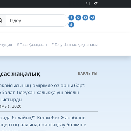
RU
KZ
йттан іздеу
итуция
# Таза Қазақстан
# Таяу Шығыс қақтығысы
қсас жаңалық
БАРЛЫҒЫ
рқайсысының өмірімде өз орны бар”:
кболат Тілеухан халыққа үш әйелін
ныстырды
амыз, 2026
ұғада болайық!”: Кенжебек Жанәбілов
нцерттің алдында жансақтау бөліміне