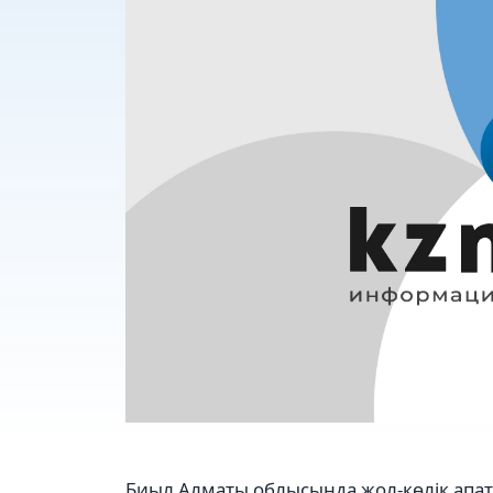
Биыл Алматы облысында жол-көлік апат