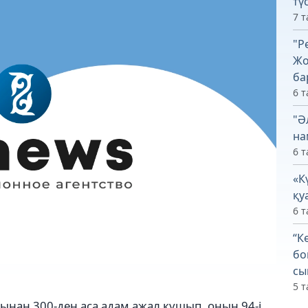
тү
7 т
"Р
Жо
ба
6 т
"Ә
на
6 т
«К
қу
6 т
“К
бо
сы
5 т
ынан 300-ден аса адам ажал құшып, оның 94-і