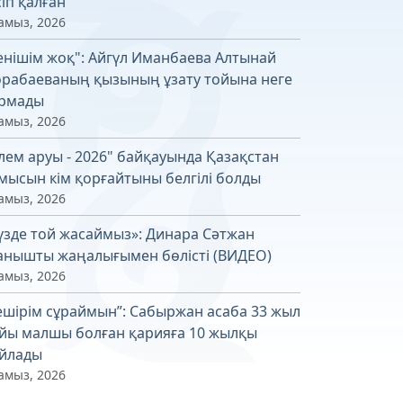
сіп қалған
амыз, 2026
енішім жоқ": Айгүл Иманбаева Алтынай
рабаеваның қызының ұзату тойына неге
рмады
амыз, 2026
лем аруы - 2026" байқауында Қазақстан
мысын кім қорғайтыны белгілі болды
амыз, 2026
үзде той жасаймыз»: Динара Сәтжан
анышты жаңалығымен бөлісті (ВИДЕО)
амыз, 2026
ешірім сұраймын”: Сабыржан асаба 33 жыл
йы малшы болған қарияға 10 жылқы
йлады
амыз, 2026