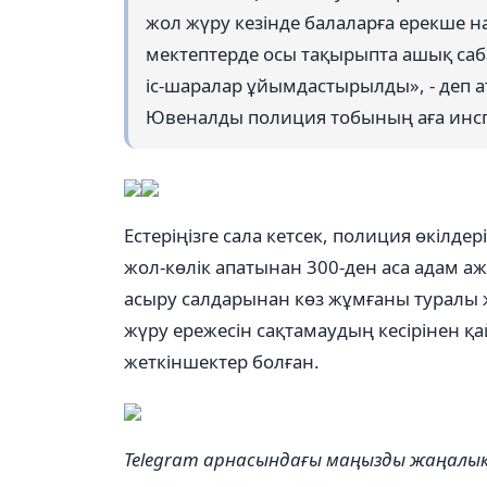
жол жүру кезінде балаларға ерекше наз
мектептерде осы тақырыпта ашық сабақ
іс-шаралар ұйымдастырылды», - деп 
Ювеналды полиция тобының аға инс
Естеріңізге сала кетсек, полиция өкілд
жол-көлік апатынан 300-ден аса адам а
асыру салдарынан көз жұмғаны туралы ж
жүру ережесін сақтамаудың кесірінен қа
жеткіншектер болған.
Telegram арнасындағы маңызды жаңал