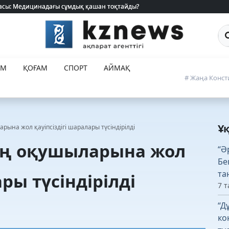
 жасы: Медицинадағы сұмдық қашан тоқтайды?
 жасы: Медицинадағы сұмдық қашан тоқтайды?
Са
ЕМ
ҚОҒАМ
СПОРТ
АЙМАҚ
# Жаңа Конст
Ұ
на жол қауіпсіздігі шаралары түсіндірілді
ң оқушыларына жол
“Ә
Бе
та
ары түсіндірілді
7 т
“Д
ко