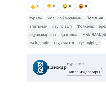
👍
👎
😂
😡
0
0
0
0
туралы
жол
облысының
Полиция
апатынан
қауіпсіздігі
Жолкөлік
ере
оқушыларына
қозғалыс
ЖЫЛДАМДЫ
түсіндірдік
тақырыпта
түсіндірілді
Журналист
Санжар
Автор мақалалары