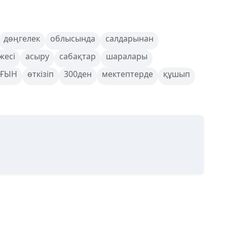
дөңгелек
облысында
салдарынан
жесі
асыру
сабақтар
шаралары
ҒЫН
өткізіп
300ден
мектептерде
құшып