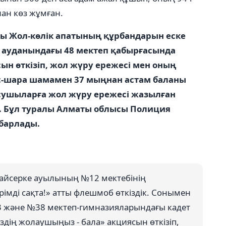
ан көз жұмған.
ы Жол-көлік апатының құрбандарын еске
е ауданындағы 48 мектеп қабырғасында
н өткізіп, жол жүру ережесі мен оның
с-шара шамамен 37 мыңнан астам баланы
ушыларға жол жүру ережесі жазылған
. Бұл туралы Алматы облысы Полиция
абарлады.
 Байсерке ауылының №12 мектебінің
імді сақта!» атты флешмоб өткіздік. Сонымен
13 және №38 мектеп-гимназияларындағы кадет
ің жолаушыңыз - бала» акциясын өткізіп,