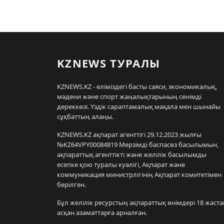
KZNEWS ТУРАЛЫ
KZNEWS.KZ - еліміздегі басты саяси, экономикалық,
мәдени және спорт жаңалықтарының сенімді
дереккөзі. Үздік сараптамалық мақала мен шынайы
сұқбаттың алаңы.
KZNEWS.KZ ақпарат агенттігі 29.12.2023 жылғы
№KZ64VPY00084819 Мерзімді баспасөз басылымын,
ақпараттық агенттікті және желілік басылымды
есепке қою туралы куәлігі, Ақпарат және
коммуникация министрлігінің Ақпарат комитетімен
берілген.
Бұл желілік ресурстың ақпараттық өнімдері 18 жаста
асқан азаматтарға арналған.