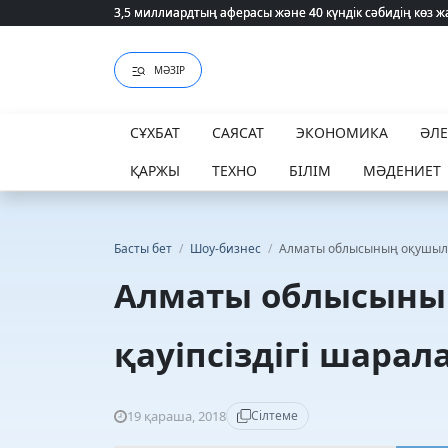
3,5 миллиардтың аферасы және 40 күндік сәбидің көз
3,5 миллиардтың аферасы және 40 күндік сәбидің көз
МӘЗІР
СҰХБАТ
САЯСАТ
ЭКОНОМИКА
ӘЛ
ҚАРЖЫ
ТЕХНО
БІЛІМ
МӘДЕНИЕТ
Басты бет
/
Шоу-бизнес
/
Алматы облысының оқушылары
Алматы облысыны
қауіпсіздігі шарал
19 қараша, 2018
Сілтеме