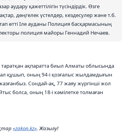
ар аудару қажеттілігін түсіндірдік. Өзге
тар, дөңгелек үстелдер, кездесулер және т.б.
атап өтті Іле ауданы Полиция басқармасының
пекторы полиция майоры Геннадий Нечаев.
ері таратқан ақпаратта биыл Алматы облысында
жал құшып, оның 94-і қозғалыс жылдамдығын
азғанбыз. Сондай-ақ, 77 жаяу жүргінші жол
йтыс болса, оның 18-і кәмілетке толмаған
ықтар
«zakon.kz»
. Жазылу!