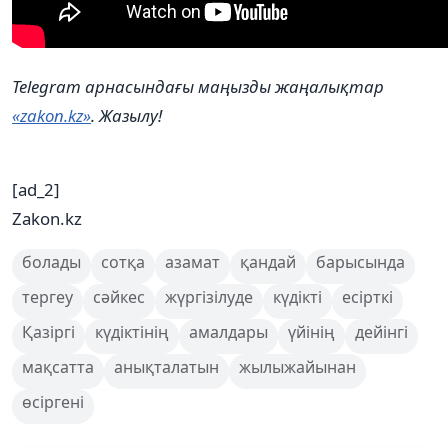
Telegram арнасындағы маңызды жаңалықтар
«zakon.kz»
. Жазылу!
[ad_2]
Zakon.kz
болады
сотқа
азамат
қандай
барысында
тергеу
сәйкес
жүргізілуде
күдікті
есірткі
Қазіргі
күдіктінің
амалдары
үйінің
дейінгі
мақсатта
анықталатын
жылыжайынан
өсіргені