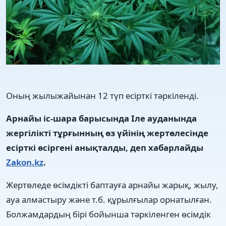
Оның жылыжайынан 12 түп есірткі тәркіленді.
Арнайы іс-шара барысында Іле ауданында
жергілікті тұрғынның өз үйінің жертөлесінде
есірткі өсіргені анықталды, деп хабарлайды
Zakon.kz
.
Жертөледе өсімдікті баптауға арнайы жарық, жылу,
ауа алмастыру және т.б. құрылғылар орнатылған.
Болжамдардың бірі бойынша тәркіленген өсімдік