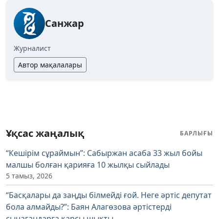
Санжар
Журналист
Автор мақалалары
Ұқсас жаңалық
БАРЛЫҒЫ
“Кешірім сұраймын”: Сабыржан асаба 33 жыл бойы
малшы болған қарияға 10 жылқы сыйлады
5 тамыз, 2026
“Басқалары да заңды білмейді ғой. Неге әртіс депутат
бола алмайды?”: Баян Алагөзова әртістерді
сынағандарға қарсы шықты