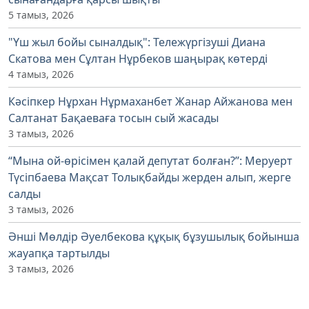
5 тамыз, 2026
"Үш жыл бойы сыналдық": Тележүргізуші Диана
Скатова мен Сұлтан Нұрбеков шаңырақ көтерді
4 тамыз, 2026
Кәсіпкер Нұрхан Нұрмаханбет Жанар Айжанова мен
Салтанат Бақаеваға тосын сый жасады
3 тамыз, 2026
“Мына ой-өрісімен қалай депутат болған?”: Меруерт
Түсіпбаева Мақсат Толықбайды жерден алып, жерге
салды
3 тамыз, 2026
Әнші Мөлдір Әуелбекова құқық бұзушылық бойынша
жауапқа тартылды
3 тамыз, 2026