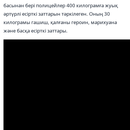
басынан бері полицейлер 400 килограмға жуық
әртүрлі есірткі заттарын тәркілеген. Оның 30
килограмы гашиш, қалғаны героин, марихуана
және басқа есірткі заттары.