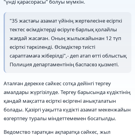
"үнді қарасорасы" болуы мүмкін.
"35 жастағы азамат үйінің жертөлесіне есірткі
тектес өсімдіктерді өсіруге барлық қолайлы
жағдай жасаған. Оның жылыжайынан 12 түп
есірткі тәркіленді. Өсімдіктер тиісті
сараптамаға жіберілді",- деп атап өтті облыстық
Полиция департаментінің баспасөз қызметі.
Аталған дерекке сәйкес сотқа дейінгі тергеу
амалдары жүргізілуде. Тергеу барысында күдіктінің
қандай мақсатта есірткі өсіргені анықталатын
болады. Қазіргі уақытта күдікті азамат мекенжайын
өзгертпеу туралы міндеттемемен босатылды.
Ведомство таратқан ақпаратқа сәйкес, жыл