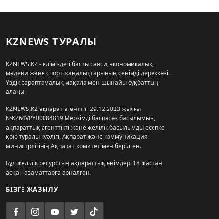
KZNEWS ТУРАЛЫ
KZNEWS.KZ - еліміздегі басты саяси, экономикалық,
мәдени және спорт жаңалықтарының сенімді дереккөзі.
Үздік сараптамалық мақала мен шынайы сұқбаттың
алаңы.
KZNEWS.KZ ақпарат агенттігі 29.12.2023 жылғы
№KZ64VPY00084819 Мерзімді баспасөз басылымын,
ақпараттық агенттікті және желілік басылымды есепке
қою туралы куәлігі, Ақпарат және коммуникация
министрлігінің Ақпарат комитетімен берілген.
Бұл желілік ресурстың ақпараттық өнімдері 18 жастан
асқан азаматтарға арналған.
БІЗГЕ ЖАЗЫЛУ