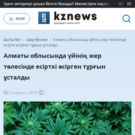
Грант иегерлері қашан белгілі болады?: Министрлік нақты мерзімді атад
Грант иегерлері қашан белгілі болады?: Министрлік нақты мерзімді атад
RU
KZ
МӘЗІР
Басты бет
/
Шоу-бизнес
/
Алматы облысында үйінің жер төлесінде
есірткі өсірген тұрғын ұсталды
Алматы облысында үйінің жер
төлесінде есірткі өсірген тұрғын
ұсталды
13 наурыз, 2019