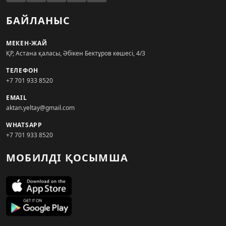
БАЙЛАНЫС
МЕКЕН-ЖАЙ
ҚР, Астана қаласы, Әбікен Бектұров көшесі, 4/3
ТЕЛЕФОН
+7 701 933 8520
EMAIL
aktan.yeltay@gmail.com
WHATSAPP
+7 701 933 8520
МОБИЛДІ ҚОСЫМША