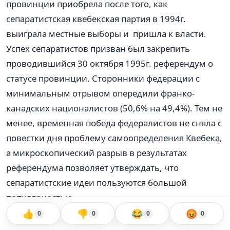
провинции приобрела после того, как
сепаратистская квебекская партия в 1994г.
выиграла местные выборы и пришла к власти.
Успех сепаратистов призван был закрепить
проводившийся 30 октября 1995г. референдум о
статусе провинции. Сторонники федерации с
минимальным отрывом опередили франко-
канадских националистов (50,6% на 49,4%). Тем не
менее, временная победа федералистов не сняла с
повестки дня проблему самоопределения Квебека,
а микроскопический разрыв в результатах
референдума позволяет утверждать, что
сепаратистские идеи пользуются большой
популярностью.
👍
👎
😂
😡
0
0
0
0
Таким образом, можно констатировать, что