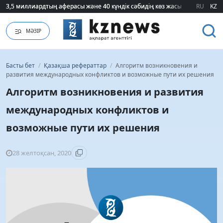
75 мың білім гранты кімдерге бұйырады?
75 мың білім гранты кімдерге бұйырады?
RU
KZ
МӘЗІР
Басты бет
/
Қазақша рефераттар
/
Алгоритм возникновения и
развития международных конфликтов и возможные пути их решения
Алгоритм возникновения и развития
международных конфликтов и
возможные пути их решения
28 желтоқсан, 2020