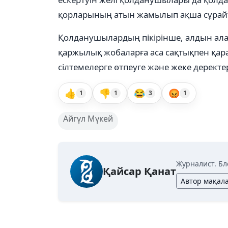
қорларының атын жамылып ақша сұрайты
Қолданушылардың пікірінше, алдын ала
қаржылық жобаларға аса сақтықпен қара
сілтемелерге өтпеуге және жеке дерект
👍
👎
😂
😡
1
1
3
1
Айгүл Мүкей
Журналист. Бл
Қайсар Қанат
Автор мақал