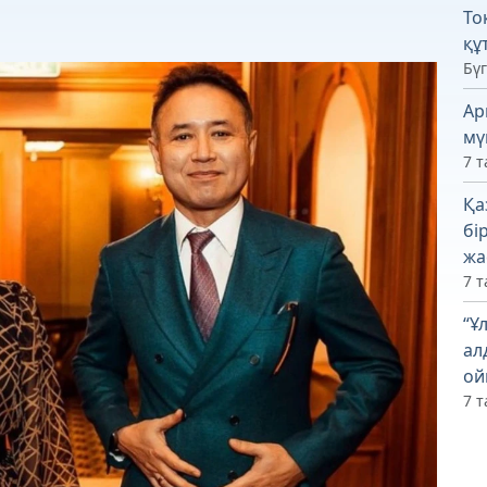
То
құ
Бүг
Ар
мү
7 т
Қа
бі
жа
7 т
“Ұ
ал
ой
7 т