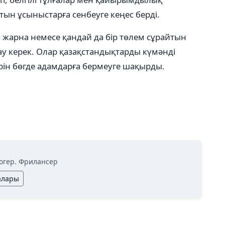
н ұсыныстарға сенбеуге кеңес берді.
 жарна немесе қандай да бір төлем сұрайтын
у керек. Олар қазақстандықтарды күмәнді
ерін бөгде адамдарға бермеуге шақырды.
огер. Фрилансер
алары