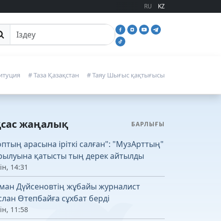
RU
KZ
йттан іздеу
итуция
# Таза Қазақстан
# Таяу Шығыс қақтығысы
қсас жаңалық
БАРЛЫҒЫ
оптың арасына іріткі салған": "МузАрттың"
рылуына қатысты тың дерек айтылды
ін, 14:31
ман Дүйсеновтің жұбайы журналист
слан Өтепбайға сұхбат берді
ін, 11:58