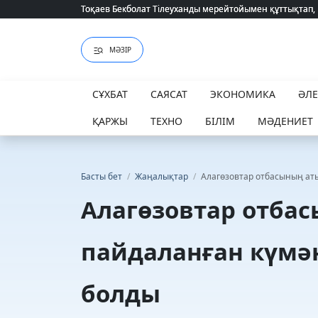
Тоқаев Бекболат Тілеуханды мерейтойымен құттықтап,
Тоқаев Бекболат Тілеуханды мерейтойымен құттықтап,
МӘЗІР
СҰХБАТ
САЯСАТ
ЭКОНОМИКА
ӘЛ
ҚАРЖЫ
ТЕХНО
БІЛІМ
МӘДЕНИЕТ
Басты бет
/
Жаңалықтар
/
Алагөзовтар отбасының ат
Алагөзовтар отба
пайдаланған күмә
болды