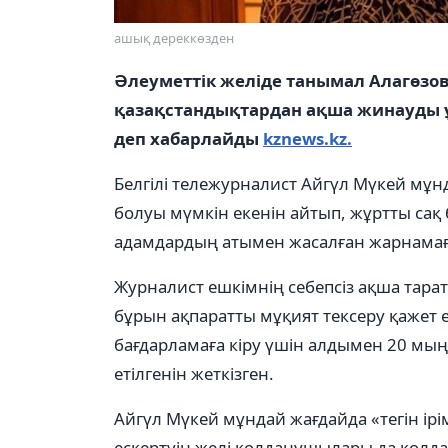
ашық дереккөзден
Әлеуметтік желіде танымал Алагөзов
қазақстандықтардан ақша жинауды ұ
деп хабарлайды
kznews.kz.
Белгілі тележурналист Айгүл Мүкей мұ
болуы мүмкін екенін айтып, жұртты сақ
адамдардың атымен жасалған жарнамаға
Журналист ешкімнің себепсіз ақша тара
бұрын ақпаратты мұқият тексеру қажет 
бағдарламаға кіру үшін алдымен 20 мың 
етілгенін жеткізген.
Айгүл Мүкей мұндай жағдайда «тегін ір
ескертуін желі қолданушылары да қолда