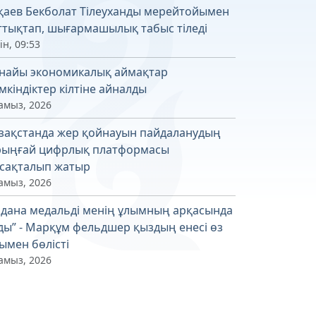
қаев Бекболат Тілеуханды мерейтойымен
ттықтап, шығармашылық табыс тіледі
ін, 09:53
найы экономикалық аймақтар
мкіндіктер кілтіне айналды
амыз, 2026
зақстанда жер қойнауын пайдаланудың
рыңғай цифрлық платформасы
сақталып жатыр
амыз, 2026
лдана медальді менің ұлымның арқасында
ды” - Марқұм фельдшер қыздың енесі өз
ымен бөлісті
амыз, 2026