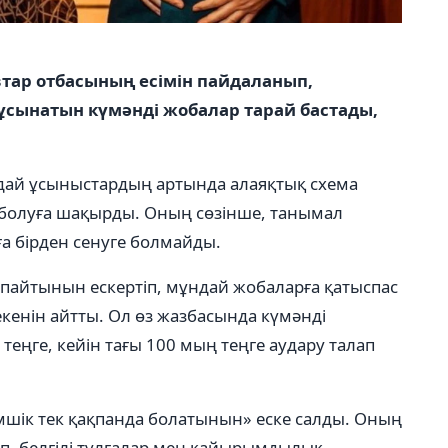
тар отбасының есімін пайдаланып,
сынатын күмәнді жобалар тарай бастады,
ндай ұсыныстардың артында алаяқтық схема
 болуға шақырды. Оның сөзінше, танымал
 бірден сенуге болмайды.
тпайтынын ескертіп, мұндай жобаларға қатыспас
екенін айтты. Ол өз жазбасында күмәнді
теңге, кейін тағы 100 мың теңге аудару талап
імшік тек қақпанда болатынын» еске салды. Оның
п, белгілі тұлғалар мен қайырымдылық