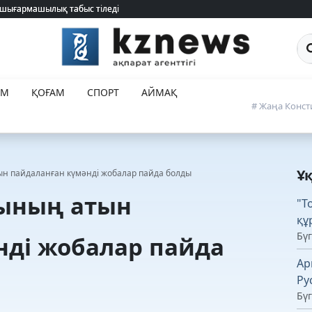
 шығармашылық табыс тіледі
 шығармашылық табыс тіледі
Са
ЕМ
ҚОҒАМ
СПОРТ
АЙМАҚ
# Жаңа Конст
Ұ
ын пайдаланған күмәнді жобалар пайда болды
сының атын
"Т
құ
Бүг
нді жобалар пайда
Ар
Ру
Бүг