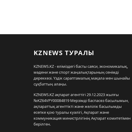
KZNEWS ТУРАЛЫ
KZNEWS.KZ - еліміздегі басты саяси, экономикалық,
мәдени және спорт жаңалықтарының сенімді
дереккөзі. Үздік сараптамалық мақала мен шынайы
сұқбаттың алаңы.
KZNEWS.KZ ақпарат агенттігі 29.12.2023 жылғы
№KZ64VPY00084819 Мерзімді баспасөз басылымын,
ақпараттық агенттікті және желілік басылымды
есепке қою туралы куәлігі, Ақпарат және
коммуникация министрлігінің Ақпарат комитетімен
берілген.