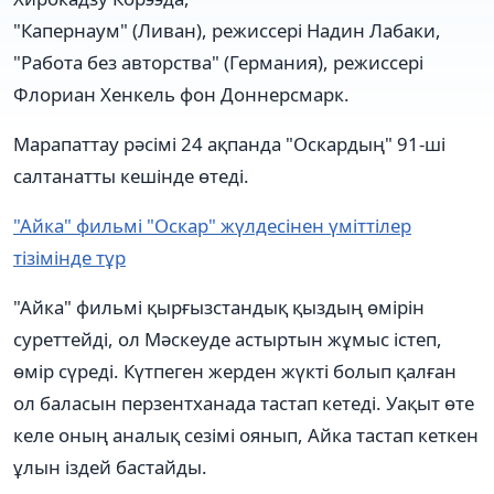
"Капернаум" (Ливан), режиссері Надин Лабаки,
"Работа без авторства" (Германия), режиссері
Флориан Хенкель фон Доннерсмарк.
Марапаттау рәсімі 24 ақпанда "Оскардың" 91-ші
салтанатты кешінде өтеді.
"Айка" фильмі "Оскар" жүлдесінен үміттілер
тізімінде тұр
"Айка" фильмі қырғызстандық қыздың өмірін
суреттейді, ол Мәскеуде астыртын жұмыс істеп,
өмір сүреді. Күтпеген жерден жүкті болып қалған
ол баласын перзентханада тастап кетеді. Уақыт өте
келе оның аналық сезімі оянып, Айка тастап кеткен
ұлын іздей бастайды.