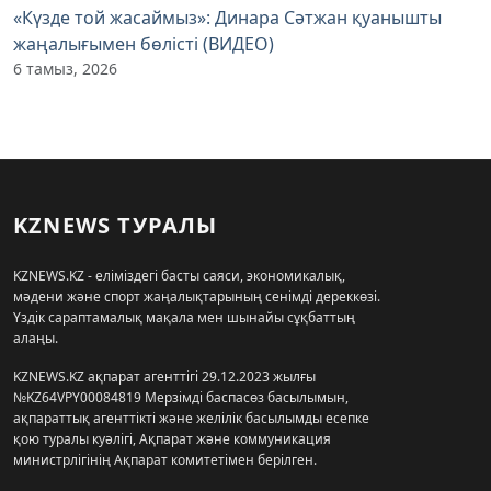
«Күзде той жасаймыз»: Динара Сәтжан қуанышты
жаңалығымен бөлісті (ВИДЕО)
6 тамыз, 2026
KZNEWS ТУРАЛЫ
KZNEWS.KZ - еліміздегі басты саяси, экономикалық,
мәдени және спорт жаңалықтарының сенімді дереккөзі.
Үздік сараптамалық мақала мен шынайы сұқбаттың
алаңы.
KZNEWS.KZ ақпарат агенттігі 29.12.2023 жылғы
№KZ64VPY00084819 Мерзімді баспасөз басылымын,
ақпараттық агенттікті және желілік басылымды есепке
қою туралы куәлігі, Ақпарат және коммуникация
министрлігінің Ақпарат комитетімен берілген.