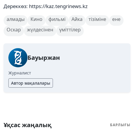
Дереккөз: https://kaz.tengrinews.kz
алмады
Кино
фильмі
Айка
тізіміне
ене
Оскар
жүлдесінен
үміттілер
Бауыржан
Журналист
Автор мақалалары
Ұқсас жаңалық
БАРЛЫҒЫ