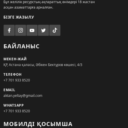
Бұл желілік ресурстың ақпараттық өнімдері 18 жастан
асқан азаматтарға арналған.
БІЗГЕ ЖАЗЫЛУ
БАЙЛАНЫС
МЕКЕН-ЖАЙ
ҚР, Астана қаласы, Әбікен Бектұров көшесі, 4/3
ТЕЛЕФОН
+7 701 933 8520
EMAIL
aktan.yeltay@gmail.com
WHATSAPP
+7 701 933 8520
МОБИЛДІ ҚОСЫМША