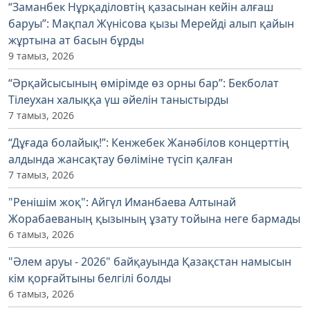
“Заманбек Нұрқаділовтің қазасынан кейін алғаш
баруы”: Мақпал Жүнісова қызы Мерейді алып қайын
жұртына ат басын бұрды
9 тамыз, 2026
“Әрқайсысының өмірімде өз орны бар”: Бекболат
Тілеухан халыққа үш әйелін таныстырды
7 тамыз, 2026
“Дұғада болайық!”: Кенжебек Жанәбілов концерттің
алдында жансақтау бөліміне түсіп қалған
7 тамыз, 2026
"Ренішім жоқ": Айгүл Иманбаева Алтынай
Жорабаеваның қызының ұзату тойына неге бармады
6 тамыз, 2026
"Әлем аруы - 2026" байқауында Қазақстан намысын
кім қорғайтыны белгілі болды
6 тамыз, 2026