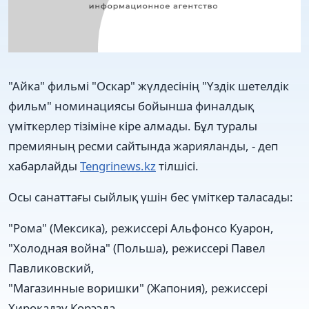
"Айка" фильмі "Оскар" жүлдесінің "Үздік шетелдік
фильм" номинациясы бойынша финалдық
үміткерлер тізіміне кіре алмады. Бұл туралы
премияның ресми сайтында жарияланды, - деп
хабарлайды
Tengrinews.kz
тілшісі.
Осы санаттағы сыйлық үшін бес үміткер таласады:
"Рома" (Мексика), режиссері Альфонсо Куарон,
"Холодная война" (Польша), режиссері Павел
Павликовский,
"Магазинные воришки" (Жапония), режиссері
Хирокадзу Корээда,