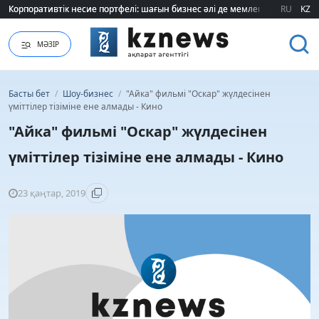
Корпоративтік несие портфелі: шағын бизнес әлі де мемлекеттік қолдауғ
Корпоративтік несие портфелі: шағын бизнес әлі де мемлекеттік қолдауғ
RU
KZ
МӘЗІР
Басты бет
/
Шоу-бизнес
/
"Айка" фильмі "Оскар" жүлдесінен
үміттілер тізіміне ене алмады - Кино
"Айка" фильмі "Оскар" жүлдесінен
үміттілер тізіміне ене алмады - Кино
23 қаңтар, 2019