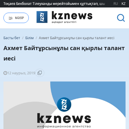
Тоқаев Бекболат Тілеуханды мерейтойымен құттықтап, шығармашылық т
Тоқаев Бекболат Тілеуханды мерейтойымен құттықтап, шығармашылық т
RU
KZ
МӘЗІР
Басты бет
/
Білім
/
Ахмет Байтұрсынұлы сан қырлы талант иесі
Ахмет Байтұрсынұлы сан қырлы талант
иесі
12 наурыз, 2019