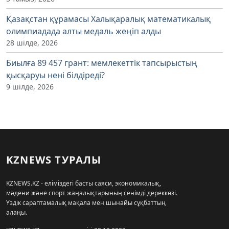
Қазақстан құрамасы Халықаралық математикалық
олимпиадада алты медаль жеңіп алды
28 шілде, 2026
Биылға 89 457 грант: мемлекеттік тапсырыстың
қысқаруы нені білдіреді?
9 шілде, 2026
KZNEWS ТУРАЛЫ
KZNEWS.KZ - еліміздегі басты саяси, экономикалық,
мәдени және спорт жаңалықтарының сенімді дереккөзі.
Үздік сараптамалық мақала мен шынайы сұқбаттың
алаңы.