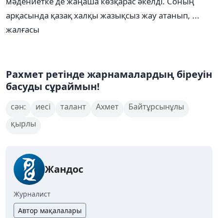
мәдениетке де жаңаша көзқарас әкелді. Соның
арқасында қазақ халқы жазықсыз жау атанып, ...
жалғасы
Рахмет ретінде жарнамалардың біреуін
басуды сұраймын!
сән:
иесі
талант
Ахмет
Байтұрсынұлы
қырлы
Жандос
Журналист
Автор мақалалары