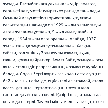
жазады. Республикаға үлкен ғалым, ірі педагог,
көрнекті әлеуметтік қайраткер ретінде танылады.
Осындай әлеуметтік-творчестволық тұлғасы
қалыптасқан шағында ол 1929 жылы халық жауы
деген жаламен ұсталып, 5 жыл айдау азабын
көреді, 1934 жылы елге оралады. Алайда, 1937
жылы тағы да заңсыз тұтқындалады. Халқын
сүйген, сол үшін күйген аяулы азамат, ақын,
ғалым, қоғам қайраткері Ахмет Байтұрсынұлы осы
жы­лы сталиндік репрессияның жазықсыз құрбаны
болады. Содан бергі жарты ғасырдан астам уақыт
бойына оның есімі де, еңбектері де аталмай, атала
қалса, ұлтшыл, кертартпа ақын-жазушылар
санатында айтылып келді. Қазіргі шақта заман да,
қоғам да өзгерді. Тәуелсіздік самалы тарихқа, өткен