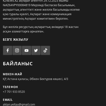
KZNEWS.KZ ақпарат агенттігі 29.12.2023 жылғы
№KZ64VPY00084819 Мерзімді баспасөз басылымын,
ақпараттық агенттікті және желілік басылымды есепке
қою туралы куәлігі, Ақпарат және коммуникация
министрлігінің Ақпарат комитетімен берілген.
Бұл желілік ресурстың ақпараттық өнімдері 18 жастан
асқан азаматтарға арналған.
БІЗГЕ ЖАЗЫЛУ
БАЙЛАНЫС
МЕКЕН-ЖАЙ
ҚР, Астана қаласы, Әбікен Бектұров көшесі, 4/3
ТЕЛЕФОН
+7 701 933 8520
EMAIL
aktan.yeltay@gmail.com