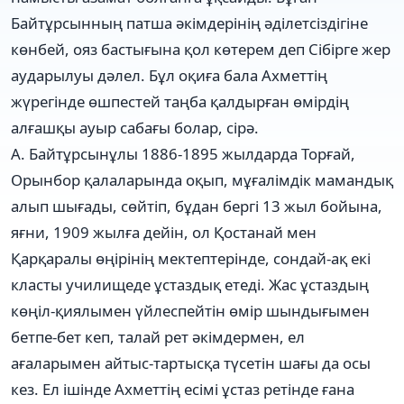
Байтұрсынның патша әкімдерінің әділетсіздігіне
көнбей, ояз бастығына қол көтерем деп Сібірге жер
аударылуы дәлел. Бұл оқиға бала Ахметтің
жүрегінде өшпестей таңба қалдырған өмірдің
алғашқы ауыр сабағы болар, сірә.
А. Байтұрсынұлы 1886-1895 жылдарда Торғай,
Орынбор қалаларында оқып, мұғалімдік мамандық
алып шығады, сөйтіп, бұдан бергі 13 жыл бойына,
яғни, 1909 жылға дейін, ол Қостанай мен
Қарқаралы өңірінің мектептерінде, сондай-ақ екі
класты училищеде ұстаздық етеді. Жас ұстаздың
көңіл-қиялымен үйлеспейтін өмір шындығымен
бетпе-бет кеп, талай рет әкімдермен, ел
ағаларымен айтыс-тартысқа түсетін шағы да осы
кез. Ел ішінде Ахметтің есімі ұстаз ретінде ғана