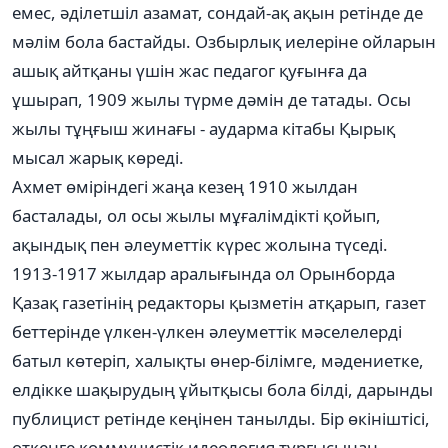
емес, әділетшіл азамат, сондай-ақ ақын ретінде де
мәлім бола бастайды. Озбырлық иелеріне ойларын
ашық айтқаны үшін жас педагог қуғынға да
ұшырап, 1909 жылы түрме дәмін де татады. Осы
жылы тұңғыш жинағы - аударма кітабы Қырық
мысал жарық көреді.
Ахмет өміріндегі жаңа кезең 1910 жылдан
басталады, ол осы жылы мұғалімдікті қойып,
ақындық пен әлеуметтік күрес жолына түседі.
1913-1917 жылдар аралығында ол Орынборда
Қазақ газетінің редакторы қызметін атқарып, газет
беттерінде үлкен-үлкен әлеуметтік мәселелерді
батыл көтеріп, халықты өнер-білімге, мәдениетке,
елдікке шақырудың ұйытқысы бола білді, дарынды
публицист ретінде кеңінен танылды. Бір өкініштісі,
өткенге коммунистік идеология тұрғысынан