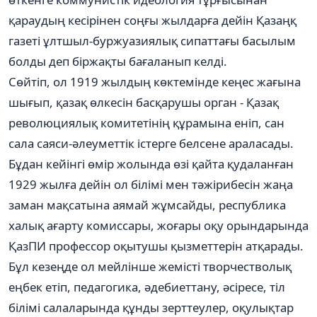
қараудың кесірінен соңғы жылдарға дейін Қазаңқ
газеті ұлтшыл-буржуазиялық сипаттағы басылым
болды деп біржақты бағаланып келді.
Сөйтіп, ол 1919 жылдың көктемінде кеңес жағына
шығып, қазақ өлкесін басқарушы орган - Қазақ
революциялық комитетінің құрамына еніп, сан
сала саяси-әлеуметтік істерге белсене араласады.
Бұдан кейінгі өмір жолында өзі қайта қудаланған
1929 жылға дейін ол білімі мен тәжірибесін жаңа
заман мақсатына аямай жұмсайды, республика
халық ағарту комиссары, жоғары оқу орындарында
ҚазПИ профессор оқытушы қызметтерін атқарады.
Бұл кезеңде ол мейлінше жемісті творчестволық
еңбек етіп, педагогика, әдебиеттану, әсіресе, тіл
білімі салаларында құнды зерттеулер, оқулықтар