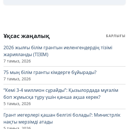
Ұқсас жаңалық
БАРЛЫҒЫ
2026 жылғы білім грантын иеленгендердің тізімі
жарияланды (ТІЗІМ)
7 тамыз, 2026
75 мың білім гранты кімдерге бұйырады?
7 тамыз, 2026
“Кемі 3-4 миллион сұрайды”: Қызылордада мұғалім
боп жұмысқа тұру үшін қанша ақша керек?
5 тамыз, 2026
Грант иегерлері қашан белгілі болады?: Министрлік
нақты мерзімді атады
5 тамыз, 2026