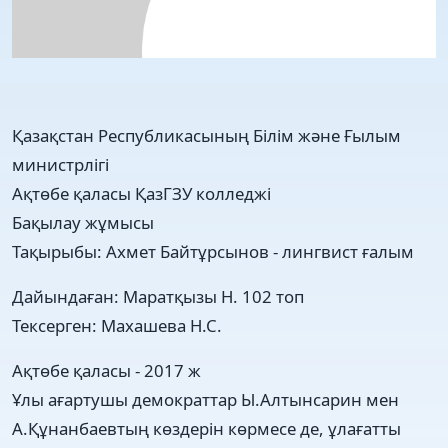
Қазақстан Республикасының Білім және Ғылым
министрлігі
Ақтөбе қаласы ҚазГЗУ колледжі
Бақылау жұмысы
Тақырыбы: Ахмет Байтұрсынов - лингвист ғалым
Дайындаған: Маратқызы Н. 102 топ
Тексерген: Махашева Н.С.
Ақтөбе қаласы - 2017 ж
Ұлы ағартушы демократтар Ы.Алтынсарин мен
А.Құнанбаевтың көздерін көрмесе де, ұлағатты