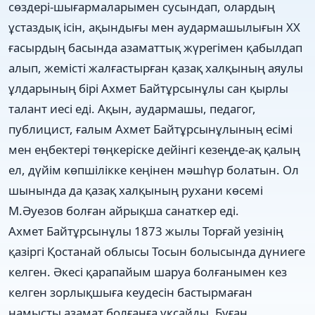
сөздері-шығармаларымен сусындап, олардың
ұстаздық ісін, ақындығы мен аудармашылығын XX
ғасырдың басында азаматтық жүрегімен қабылдап
алып, жемісті жалғастырған қазақ халқының аяулы
ұлдарының бірі Ахмет Байтұрсынұлы сан қырлы
талант иесі еді. Ақын, аудармашы, педагог,
публицист, ғалым Ахмет Байтұрсынұлының есімі
мен еңбектері төңкеріске дейінгі кезеңде-ақ қалың
ел, дүйім көпшілікке кеңінен мәшһүр болатын. Ол
шынында да қазақ халқының рухани көсемі
М.Әуезов болған айрықша санаткер еді.
Ахмет Байтұрсынұлы 1873 жылы Торғай уезінің
қазіргі Қостанай облысы Тосын болысында дүниеге
келген. Әкесі қарапайым шаруа болғанымен кез
келген зорлықшыға кеудесін бастырмаған
намысты азамат болғанға ұқсайды. Бұған