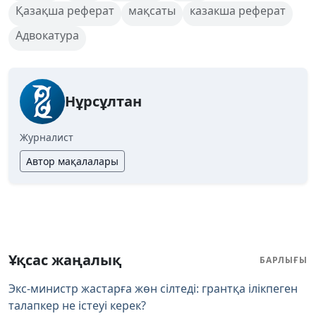
Қазақша реферат
мақсаты
казакша реферат
Адвокатура
Нұрсұлтан
Журналист
Автор мақалалары
Ұқсас жаңалық
БАРЛЫҒЫ
Экс-министр жастарға жөн сілтеді: грантқа ілікпеген
талапкер не істеуі керек?