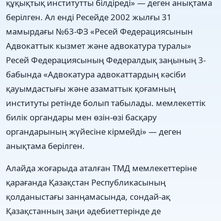
құқықтық институтты білдіреді» — деген анықтама
берілген. Ал енді Ресейде 2002 жылғы 31
мамырдағы №63-ФЗ «Ресей Федерациясынын
Адвокаттык кызмет және адвокатура туралы»
Ресей Федерациясының Федералдық заңының 3-
бабында «Адвокатура адвокаттардың кәсіби
қауымдастығы және азаматтык қоғамның
институты ретінде болып табылады. мемлекеттік
билік органдары мен өзін-өзі басқару
органдарының жүйесіне кірмейді» — деген
анықтама берілген.
Алайда жоғарыда аталған ТМД мемлекеттеріне
қарағанда Қазақстан Республикасының
қолданыстағы занңамасында, сондай-ақ
Қазақстанның заңи әдебиеттерінде де