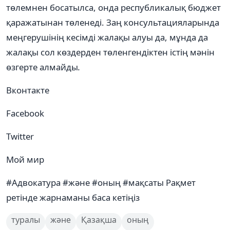
төлемнен босатылса, онда республикалық бюджет
қаражатынан төленеді. Заң консультацияларында
меңгерушінің кесімді жалақы алуы да, мұнда да
жалақы сол көздерден төленгендіктен істің мәнін
өзгерте алмайды
.
Вконтакте
Facebook
Twitter
Мой мир
#Адвокатура #және #оның #мақсаты Рақмет
ретінде жарнаманы баса кетіңіз
туралы
және
Қазақша
оның