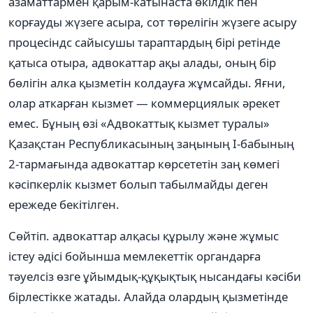
азаматтармен қарым-катынаста өкілдік пен
корғауды жүзеге асыра, сот төрелігін жүзеге асыру
процесіндс сайысушы тараптардың бірі ретінде
қатыса отыра, адвокаттар ақы алады, оның бір
бөлігін алка қызметін колдауға жұмсайды. Яғни,
олар аткарған кызмет — коммерциялык әрекет
емес. Бұның өзі «Адвокаттық кызмет туралы»
Қазақстан Республикасының заңының І-бабының
2-тармағында адвокаттар көрсететін заң көмегі
кәсіпкерлік кызмет болып табылмайды деген
ережеде бекітілген.
Сөйтіп. адвокаттар алқасы құрылу және жұмыс
істеу әдісі бойынша мемлекеттік органдарға
тәуелсіз өзге ұйымдық-құқықтық нысандағы кәсіби
бірлестікке жатады. Алайда олардың қызметінде