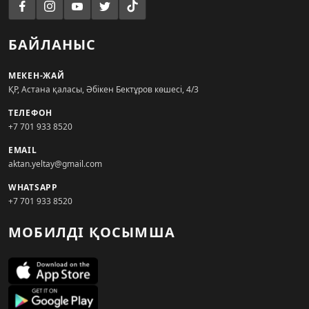
БАЙЛАНЫС
МЕКЕН-ЖАЙ
ҚР, Астана қаласы, Әбікен Бектұров көшесі, 4/3
ТЕЛЕФОН
+7 701 933 8520
EMAIL
aktan.yeltay@gmail.com
WHATSAPP
+7 701 933 8520
МОБИЛДІ ҚОСЫМША