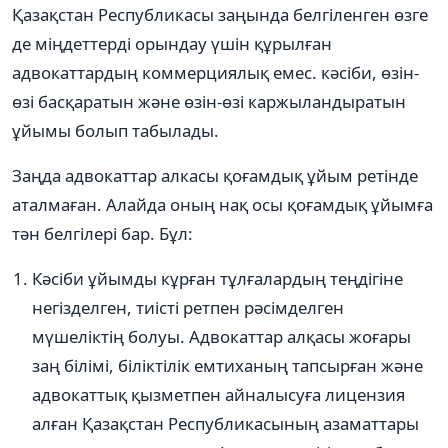
Қазақстан Республикасы заңында белгіленген өзге
де міңдеттерді орындау үшін құрылған
адвокаттардың коммерциялық емес. кәсіби, өзін-
өзі басқаратын және өзін-өзі каржыландыратын
ұйымы болып табылады.
Заңда адвокаттар алкасы қоғамдық ұйым ретінде
аталмаған. Алайда оның нақ осы қоғамдық ұйымға
тән белгілері бар. Бұл:
Кәсіби ұйымды кұрған тұлғалардың теңдігіне
негізделген, тиісті ретпен рәсімделген
мүшеліктің болуы. Адвокаттар алқасы жоғары
заң білімі, біліктілік емтиханың тапсырған және
адвокаттық қызметпен айналысуға лицензия
алған Қазақстан Республикасының азаматтары