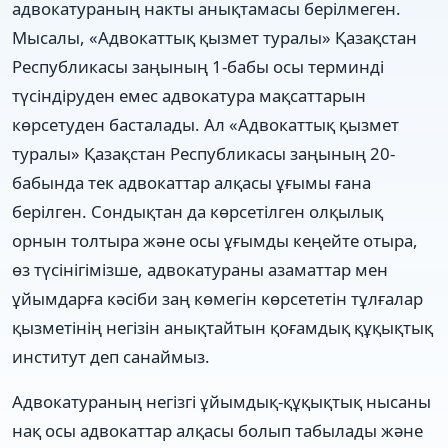
адвокатураның накты анықтамасы берілмеген.
Мысалы, «Адвокаттық қызмет туралы» Қазақстан
Республикасы заңының 1-бабы осы терминді
түсіндіруден емес адвокатура мақсаттарын
көрсетуден басталады. Ал «Адвокаттық қызмет
туралы» Қазақстан Республикасы заңының 20-
бабында тек адвокаттар алқасы ұғымы ғана
берілген. Сондықтан да көрсетілген олқылық
орнын толтыра және осы ұғымды кеңейте отыра,
өз түсінігімізше, адвокатураны азаматтар мен
ұйымдарға кәсіби заң көмегін көрсететін тұлғалар
қызметінің негізін анықтайтын қоғамдық құқықтық
институт деп санаймыз.
Адвокатураның негізгі ұйымдық-құқықтық нысаны
нақ осы адвокаттар алқасы болып табылады және