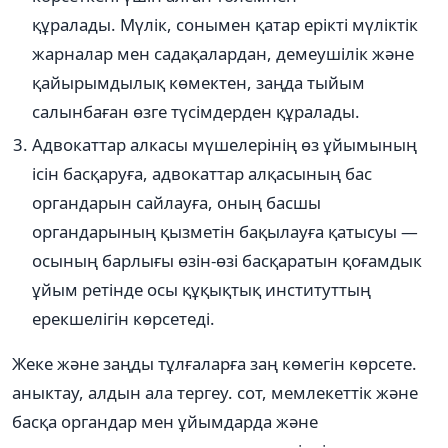
құралады. Мүлік, сонымен қатар ерікті мүліктік
жарналар мен садақалардан, демеушілік және
қайырымдылық көмектен, заңда тыйым
салынбаған өзге түсімдерден құралады.
Адвокаттар алкасы мүшелерінің өз ұйымының
ісін басқаруға, адвокаттар алқасының бас
органдарын сайлауға, оның басшы
органдарының қызметін бақылауға қатысуы —
осының барлығы өзін-өзі басқаратын қоғамдык
ұйым ретінде осы құқықтық институттың
ерекшелігін көрсетеді.
Жеке және заңды тұлғаларға заң көмегін көрсете.
аныктау, алдын ала тергеу. сот, мемлекеттік және
басқа органдар мен ұйымдарда және