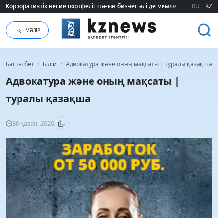
Корпоративтік несие портфелі: шағын бизнес әлі де мемлекеттік қолдауғ
Корпоративтік несие портфелі: шағын бизнес әлі де мемлекеттік қолдауғ
RU
KZ
МӘЗІР
Басты бет
/
Білім
/
Адвокатура және оның мақсаты | туралы қазақша
Адвокатура және оның мақсаты |
туралы қазақша
30 қазан, 2020