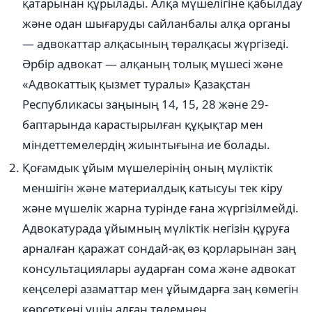
қатарынан құрылады. Алқа мүшелігіне қабылдау
және одан шығаруды сайланбалы алқа органы
— адвокаттар алқасының төралқасы жүргізеді.
Әрбір адвокат — алқаның толық мүшесі және
«Адвокаттық қызмет туралы» Қазақстан
Республикасы заңының 14, 15, 28 және 29-
баптарында карастырылған құқықтар мен
міндеттемелердің жиынтығына ие болады.
Қоғамдык ұйым мүшелерінің оның мүліктік
меншігін және
материалдық катысуы тек кіру
және мүшелік жарна турінде ғана жүргізілмейді.
Адвокатурада ұйымның мүліктік негізін құруға
арналған қаражат сондай-ақ өз қорларынан заң
консультациялары аударған сома және адвокат
кеңселері азаматтар мен ұйымдарға заң көмегін
көрсеткені үшін алған төлемнен