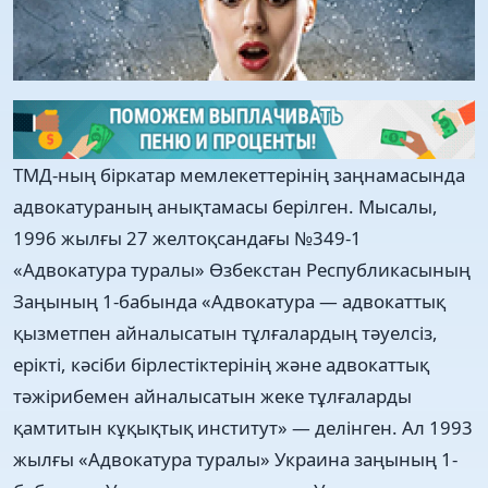
ТМД-ның біркатар мемлекеттерінің заңнамасында
адвокатураның анықтамасы берілген. Мысалы,
1996 жылғы 27 желтоқсандағы №349-1
«Адвокатура туралы» Өзбекстан Республикасының
Заңының 1-бабында «Адвокатура — адвокаттық
қызметпен айналысатын тұлғалардың тәуелсіз,
ерікті, кәсіби бірлестіктерінің және адвокаттық
тәжірибемен айналысатын жеке тұлғаларды
қамтитын кұқықтық институт» — делінген. Ал 1993
жылғы «Адвокатура туралы» Украина заңының 1-