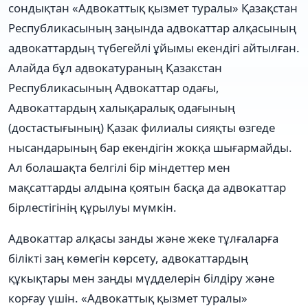
сондықтан «Адвокаттық қызмет туралы» Қазақстан
Республикасының заңында адвокаттар алқасының
адвокаттардың түбегейлі ұйымы екендігі айтылған.
Алайда бұл адвокатураның Қазакстан
Республикасының Адвокаттар одағы,
Адвокаттардың халықаралық одағының
(достастығының) Қазак филиалы сияқты өзгеде
нысандарының бар екендігін жокқа шығармайды.
Ал болашақта белгілі бір міндеттер мен
мақсаттарды алдына қоятын басқа да адвокаттар
бірлестігінің құрылуы мүмкін.
Адвокаттар алқасы занды және жеке тұлғаларға
білікті заң көмегін көрсету, адвокаттардың
құкықтары мен заңды мүдделерін білдіру және
корғау үшін. «Адвокаттық қызмет туралы»