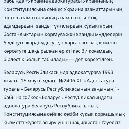
бабыңда «Украина адвокатурасы Украинаның
Конституциясына сәйкес Украина азаматтарының,
шетел азаматтарының азаматтығы жоқ
адамдардың, занды тұлғалардың құқыктарын,
бостандыктарын қорғауға және занды мүдделерін
білдіруге жәрдемдесуге, оларға өзге заң көмегін
көрсетуге шақырылған ерікті кәсіби қоғамдық
бірлестік болып табылады» — деп көрсетілген.
Беларусь Республикасында адвокатураға 1993
жылғы 15 маусымдағы №2406-ХІІ «Адвокатура
туралы» Беларусь Республикасының заңының 1-
бабына сәйкес «Беларусь Республикасындағы
адвокатура Беларусь Республикасының
Конституциясына сәйкес кәсіби құқык қорғашылық
қызметті жүзеге асыру үшін шақырылған тәуелсіз