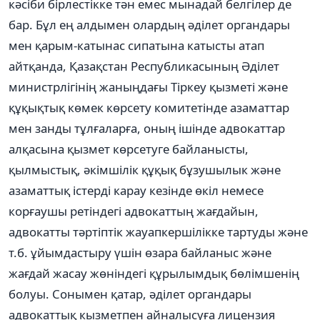
кәсіби бірлестікке тән емес мынадай белгілер де
бар. Бұл ең алдымен олардың әділет органдары
мен қарым-катынас сипатына катысты атап
айтқанда, Қазақстан Республикасының Әділет
министрлігінің жаныңдағы Тіркеу қызметі және
құқықтық көмек көрсету комитетінде азаматтар
мен занды тұлғаларға, оның ішінде адвокаттар
алқасына қызмет көрсетуге байланысты,
қылмыстық, әкімшілік құқық бұзушылык және
азаматтық істерді карау кезінде өкіл немесе
корғаушы ретіндегі адвокаттың жағдайын,
адвокатты тәртіптік жауапкершілікке тартуды және
т.б. ұйымдастыру үшін өзара байланыс және
жағдай жасау жөніндегі құрылымдық бөлімшенің
болуы. Сонымен қатар, әділет органдары
адвокаттық кызметпен айналысуға лицензия