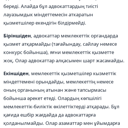
береді. Алайда бұл адвокаттардың тиісті
лауазымдык міндеттемесін аткаратын
қызметшілер екендігін білдірмейді.
Біріншіден
, адвокаттар мемлекеттік органдарда
қызмет атқармайды (тағайындау, сайлау немесе
конкурс бойынша), яғни мемлекеттік қызметте
жоқ. Олар адвокаттар алқасымен шарт жасамайды.
Екіншіден
, мемлекеттік қызметшілер кызметтік
міндеттемені орындайды, мемлекеттің немесе
оның органының атынан және тапсырмасы
бойынша әрекет етеді. Олардың көпшілігі
мемлекеттік-биліктік өкілеттіктерді атқарады. Бұл
қағида ешбір жағдайда да адвокаттарға
қолданылмайды. Олар азаматтар мен ұйымдарға