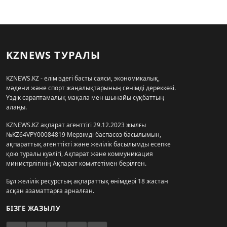
KZNEWS ТУРАЛЫ
KZNEWS.KZ - еліміздегі басты саяси, экономикалық,
мәдени және спорт жаңалықтарының сенімді дереккөзі.
Үздік сараптамалық мақала мен шынайы сұқбаттың
алаңы.
KZNEWS.KZ ақпарат агенттігі 29.12.2023 жылғы
№KZ64VPY00084819 Мерзімді баспасөз басылымын,
ақпараттық агенттікті және желілік басылымды есепке
қою туралы куәлігі, Ақпарат және коммуникация
министрлігінің Ақпарат комитетімен берілген.
Бұл желілік ресурстың ақпараттық өнімдері 18 жастан
асқан азаматтарға арналған.
БІЗГЕ ЖАЗЫЛУ