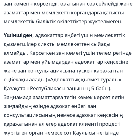
заң көмегін көрсетеді, өз атынан сөз сөйлейді және
азаматтар мен мемлекетті корғандарға қатысты
мемлекеттік-биліктік өкілеттіктер жүктелмеген.
Үшіншіден
, адвокаттар еңбегі үшін мемлекеттік
қызметшілер сияқты мемлекеттен сыйақы
алмайды. Көрсеткен зан көмегі үшін төлем ретінде
азаматтар мен ұйымдардан адвокаттар кеңсесіне
және заң консультациясына түскен каражаттан
еңбекақы алады («Адвокаттық қызмет туралы»
Қазақстан Республикасы заңының 5-бабы).
Заңнамада азаматтарға тегін көмек көрсетілетін
жағдайдың өзінде адвокат еңбегі заң
консультациясының немесе адвокат кеңсесінің
қаражатынан ал егер адвокат клиенті процесті
жүргізген орган немесе сот Қаулысы негізінде