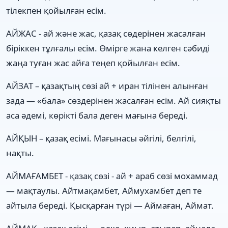
тілекпен қойылған есім.
АЙЖАС - ай және жас, қазақ сөдерінен жасалған
біріккен тұлғалы есім. Өмірге жана келген сәбиді
жаңа туған жас айға теңеп қойылған есім.
АЙЗАТ – қазақтың сөзі ай + иран тілінен алынған
зада — «бала» сөздерінен жасалған есім. Ай сияқты
аса әдемі, көрікті бала деген мағына береді.
АЙҚЫН – қазақ есімі. Мағынасы әйгілі, белгілі,
нақты.
АЙМАҒАМБЕТ - қазақ сөзі - ай + араб сөзі мохаммад
— мақтаулы. Айтмақамбет, Аймухамбет деп те
айтыла береді. Қысқарған түрі — Аймаған, Аймат.