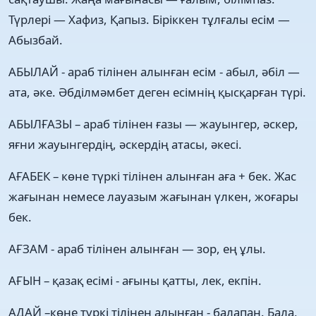
Түрлері — Хафиз, Қапыз. Біріккен тұлғалы есім —
Абызбай.
АБЫЛАЙ - араб тілінен алынған есім - абыл, әбіл —
ата, әке. Әбділмәмбет деген есімнің қысқарған түрі.
АБЫЛҒАЗЫ – араб тілінен ғазы — жауынгер, әскер,
яғни жауынгердің, әскердің атасы, әкесі.
АҒАБЕК – көне түркі тілінен алынған аға + бек. Жас
жағынан немесе лауазым жағынан үлкен, жоғары
бек.
АҒЗАМ - араб тілінен алынған — зор, ең ұлы.
АҒЫН – қазақ есімі - ағыны қатты, лек, екпін.
АДАЙ –көне түркі тілінен алынған - балапан. Бала,