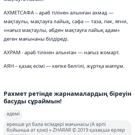
АХМЕТСАФА – араб тілінен алынған ахмад —
мақтаулы, мақтауға лайық, сафа — таза, пәк, яғни,
«нағыз мақтаулы, әбден мақтауға лайық адам»
деген мағынаны білдіреді.
АХРАМ - араб тілінен алынған — нағыз жомарт.
АЯН – қазақ есімі — көпке белгілі, жұртқа мағлұм.
Рахмет ретінде жарнамалардың біреуін
басуды сұраймын!
әдемі
ерекше ұл бала есімдері мағынасы (А әрпі
бойынша ат қою) » ZHARAR © 2019 қазақша ерлер