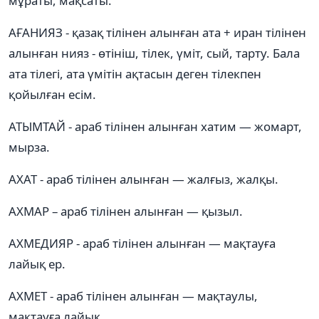
мұраты, мақсаты.
АҒАНИЯЗ - қазақ тілінен алынған ата + иран тілінен
алынған нияз - өтініш, тілек, үміт, сый, тарту. Бала
ата тілегі, ата үмітін ақтасын деген тілекпен
қойылған есім.
АТЫМТАЙ - араб тілінен алынған хатим — жомарт,
мырза.
АХАТ - араб тілінен алынған — жалғыз, жалқы.
АХМАР – араб тілінен алынған — қызыл.
АХМЕДИЯР - араб тілінен алынған — мақтауға
лайық ер.
АХМЕТ - араб тілінен алынған — мақтаулы,
мақтауға лайык.