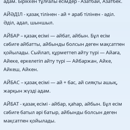
адам. Біріккен тұлғалы есімдер - Азатбай, Азатбек.
АЙӘДІЛ - қазақ тілінен - ай + араб тілінен - әділ.
Әділ, адал, шыншыл.
АЙБАР – қазақ есімі — айбат, айбын. Бұл есім
сәбиге айбатты, айбынды болсын деген мақсатпен
қойылады. Сыйлап, құрметтеп айту түрі — Айаға,
Айеке, еркелетіп айту түрі — Айбаржан, Айке,
Айкеш, Айкен.
АЙБАС – қазақ есімі — ай + бас, ай сияқты ашық,
жарқын жүзді адам.
АЙБАТ - қазақ есімі - айбар, қаһар, айбын. Бұл есім
сәбиге батыл әрі батыр, айбынды болсын деген
мақсатпен қойылады.