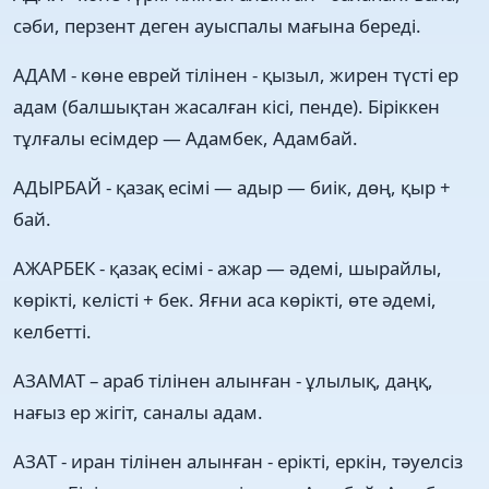
сәби, перзент деген ауыспалы мағына береді.
АДАМ - көне еврей тілінен - қызыл, жирен түсті ер
адам (балшықтан жасалған кісі, пенде). Біріккен
тұлғалы есімдер — Адамбек, Адамбай.
АДЫРБАЙ - қазақ есімі — адыр — биік, дөң, қыр +
бай.
АЖАРБЕК - қазақ есімі - ажар — әдемі, шырайлы,
көрікті, келісті + бек. Яғни аса көрікті, өте әдемі,
келбетті.
АЗАМАТ – араб тілінен алынған - ұлылық, даңқ,
нағыз ер жігіт, саналы адам.
АЗАТ - иран тілінен алынған - ерікті, еркін, тәуелсіз