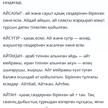
кездеседі.
АЙСАУЫТ - ай және сауыт қазақ сөздерінен біріккен
көне есім. Айдай айқын, ай сияқты жарқырап мәңгі
тұрсын деген тілекпен қойылған.
АЙСҮГІР – қазақ есімі. Ай және сүгір — әскер,
жауынгер сөздерінен жасалған көне есім.
АЙТАҚЫН - араб тілінен алынған эйдь — айт
мейрамы, иран тілінен алынған акун — өлең
шығарушы, жыршы. Айт мейрамы күні туған
балаға осындай ат қойылатын. Біріккен тұлғалы
есімдер - Айтбай, Айтжан, Айтбек.
АЙТАН - қазақ сөздернен біріккен ай + тан. Таң
сөзінің дыбыстық тұрғыдан өзгерген нұсқасы, яғни