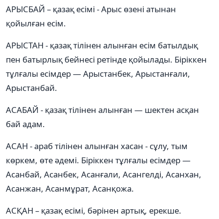
АРЫСБАЙ – қазақ есімі - Арыс өзені атынан
қойылған есім.
АРЫСТАН - қазақ тілінен алынған есім батылдық
пен батырлық бейнесі ретінде қойылады. Біріккен
тұлғалы есімдер — Арыстанбек, Арыстанғали,
Арыстанбай.
АСАБАЙ - қазақ тілінен алынған — шектен асқан
бай адам.
АСАН - араб тілінен алынған хасан - сұлу, тым
көркем, өте әдемі. Біріккен тұлғалы есімдер —
Асанбай, Асанбек, Асанғали, Асангелді, Асанхан,
Асанжан, Асанмұрат, Асанқожа.
АСҚАН – қазақ есімі, бәрінен артық, ерекше.