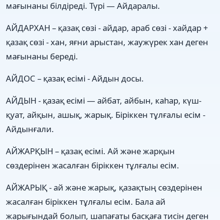
мағынаны білдіреді. Түрі — Айдаралы.
АЙДАРХАН – қазақ сөзі - айдар, араб сөзі - хайдар +
қазақ сөзі - хан, яғни арыстан, жаужүрек хан деген
мағынаны береді.
АЙДОС – қазақ есімі - Айдын досы.
АЙДЫН - қазақ есімі — айбат, айбын, каһар, күш-
қуат, айқын, ашық, жарық. Біріккен тұлғалы есім -
Айдынғали.
АЙЖАРҚЫН – қазақ есімі. Ай және жарқын
сөздерінен жасалған біріккен тұлғалы есім.
АЙЖАРЫҚ - ай және жарық, қазақтың сөздерінен
жасалған біріккен тұлғалы есім. Бала ай
жарығындай болып, шапағаты басқаға тисін деген