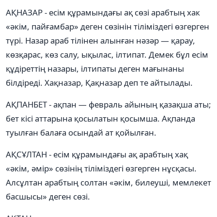
АҚНАЗАР - есім құрамындағы ақ сөзі арабтың хак
«әкім, пайғамбар» деген сөзінін тіліміздегі өзгерген
түрі. Назар араб тілінен алынған нәзәр — қарау,
көзқарас, көз салу, ықылас, ілтипат. Демек бұл есім
құдіреттің назары, ілтипаты деген мағынаны
білдіреді. Хақназар, Қақназар деп те айтылады.
АҚПАНБЕТ - ақпан — февраль айының қазақша аты;
бет кісі аттарына қосылатын қосымша. Ақпанда
туылған балаға осындай ат қойылған.
АҚСҰЛТАН - есім құрамындағы ақ арабтың хақ
«әкім, әмір» сөзінің тіліміздегі өзгерген нұсқасы.
Алсұлтан арабтың солтан «әкім, билеуші, мемлекет
басшысы» деген сөзі.