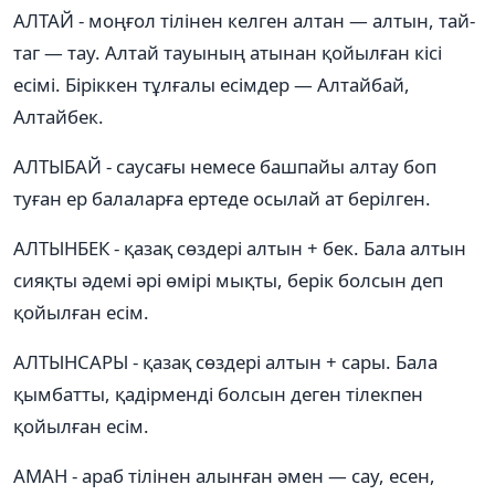
АЛТАЙ - моңғол тілінен келген алтан — алтын, тай-
таг — тау. Алтай тауының атынан қойылған кісі
есімі. Біріккен тұлғалы есімдер — Алтайбай,
Алтайбек.
АЛТЫБАЙ - саусағы немесе башпайы алтау боп
туған ер балаларға ертеде осылай ат берілген.
АЛТЫНБЕК - қазақ сөздері алтын + бек. Бала алтын
сияқты әдемі әрі өмірі мықты, берік болсын деп
қойылған есім.
АЛТЫНСАРЫ - қазақ сөздері алтын + сары. Бала
қымбатты, қадірменді болсын деген тілекпен
қойылған есім.
АМАН - араб тілінен алынған әмен — сау, есен,