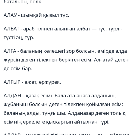
батальон, полк.
АЛАУ - шымқай қызыл түс.
АЛБАТ - араб тілінен алынған албат — түс, түрлі-
түсті әң, түр.
АЛҒА - баланың келешегі зор болсын, өмірде алда
жүрсін деген тілекпен берілген есім. Алғатай деген
де есім бар.
АЛҒЫР - өжет, ержүрек.
АЛДАН – қазақ есімі. Бала ата-анаға алданыш,
жұбаныш болсын деген тілекпен қойылған есім;
баланың алды, тұңғышы. Алданазар деген толық
есімнің еркелете қыскартып айтылған түрі.