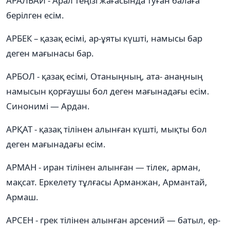
АРАЛБАЙ - Арал теңізі жағасында туған балаға
берілген есім.
АРБЕК – қазақ есімі, ар-ұяты күшті, намысы бар
деген мағынасы бар.
АРБОЛ - қазақ есімі, Отаныңның, ата- анаңның
намысын қорғаушы бол деген мағынадағы есім.
Синонимі — Ардан.
АРҚАТ - қазақ тілінен алынған күшті, мықты бол
деген мағынадағы есім.
АРМАН - иран тілінен алынған — тілек, арман,
мақсат. Еркелету тұлғасы Арманжан, Армантай,
Армаш.
АРСЕН - грек тілінен алынған арсений — батыл, ер-