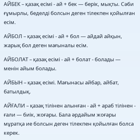
АЙБЕК – қазақ есімі - ай + бек — берік, мықты. Сәби
ғұмырлы, беделді болсын деген тілекпен қойылған
есім.
АЙБОЛ – қазақ есімі - ай + бол — айдай айқын,
жарық бол деген мағыналы есім.
АЙБОЛАТ – қазақ есімі - ай + болат - болады —
менін айым болады.
АЙБЫН – қазақ есімі. Мағынасы айбар, айбат,
батылдық.
АЙҒАЛИ – қазақ тілінен алынған - ай + араб тілінен -
ғали — биік, жоғары. Бала әрдайым жоғары
мұратқа ие болсын деген тілекпен қойылған болса
керек.