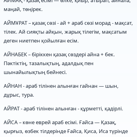
АЙМАҚ - қазақ есімі — өлке, қиыр, атырап, айнала,
маңай, төңірек.
АЙМҰРАТ – қазақ сөзі - ай + араб сөзі морад - мақсат,
тілек. Ай сияқты айқын, жарық тілегім, мақсатым
деген ниетпен қойылған есім.
АЙНАБЕК – біріккен қазақ сөздері айна + бек.
Пәктіктің, тазалықтың, адалдық пен
шынайылықтың бейнесі.
АЙНАН - араб тілінен алынған гайнан — шын,
дұрыс, тура.
АЙРАТ - араб тілінен алынған - құрметті, қадірлі.
АЙСА – көне еврей араб есімі. Ғайса — Қазақ,
қырғыз, өзбек тілдерінде Ғайса, Қиса, Иса түрінде