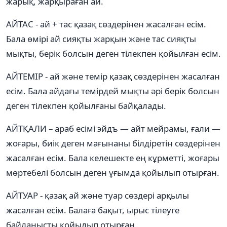
жарық, жарқыраған ай.
АЙТАС - ай + тас қазақ сөздерінен жасалған есім.
Бала өмірі ай сияқты жарқын және тас сияқты
мықты, берік болсын деген тілекпен қойылған есім.
АЙТЕМІР - ай және темір қазақ сөздерінен жасалған
есім. Бала айдағы темірдей мықты әрі берік болсын
деген тілекпен қойылғаны байқалады.
АЙТҚАЛИ – араб есімі эйдъ — айт мейрамы, ғали —
жоғары, биік деген мағынаны білдіретін сөздерінен
жасалған есім. Бала келешекте ең кұрметті, жоғары
мөртебелі болсын деген ұғымда қойылып отырған.
АЙТУАР - қазақ ай және туар сөздері арқылы
жасалған есім. Балаға бақыт, ырыс тілеуге
байланысты қойылып отырған.