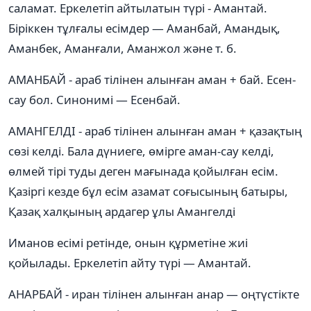
саламат. Еркелетіп айтылатын түрі - Амантай.
Біріккен тұлғалы есімдер — Аманбай, Амандық,
Аманбек, Аманғали, Аманжол және т. б.
АМАНБАЙ - араб тілінен алынған аман + бай. Есен-
сау бол. Синонимі — Есенбай.
АМАНГЕЛДІ - араб тілінен алынған аман + қазақтың
сөзі келді. Бала дүниеге, өмірге аман-сау келді,
өлмей тірі туды деген мағынада қойылған есім.
Қазіргі кезде бұл есім азамат соғысының батыры,
Қазақ халқының ардагер ұлы Амангелді
Иманов есімі ретінде, онын құрметіне жиі
қойылады. Еркелетіп айту түрі — Амантай.
АНАРБАЙ - иран тілінен алынған анар — оңтүстікте