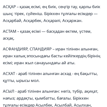
АСҚАР – қазақ есімі, ең биік, сеңгір тау, қарлы биік
шың; тірек, сүйеніш. Біріккен тұлғалы есімдер —
Асқарбай, Асқарбек, Асқарәлі, Асқаржан.
АСТАМ – қазақ есімі — басқадан өктем, үстем,
асқақ.
АСФАНДИЯР, СПАНДИЯР – иран тілінен алынған,
иран халық эпосындағы басты кейіпкердің бірінің
есімі; иран жыл санауындағы ай аты.
АСХАТ - араб тілінен алынған асхад - ең бақытты,
құтты, ырысы мол.
АСЫЛ - араб тілінен алынған: негіз, түбір, ақиқат,
нағыз; ардақты, қымбатты, бағалы. Біріккен
тұлғалы есімдер Асылбек, Асылбай, Асылхан,