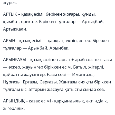
жүрек.
АРТЫҚ – қазақ есімі, бәрінен жоғары, құнды,
қымбат, ерекше. Біріккен тұлғалар — Артықбай,
Артыққали.
АРЫН – қазақ есімі — қарқын, екпін, жігер. Біріккен
тұлғалар — Арынбай, Арынбек.
АРЫНҒАЗЫ – қазақ сөзінен арын + араб сөзінен ғазы
— әскер, жауынгер біріккен есім. Батыл, жігерлі,
қайратты жауынгер. Ғазы сөзі — Иманғазы,
Нұрғазы, Ерғазы, Серғазы, Жанғазы сияқты біріккен
тұлғалы кісі аттарын жасауға қатысты сыңар сөз.
АРЫНДЫҚ – қазақ есімі - қарқындылық, екпінділік,
жігерлілік.