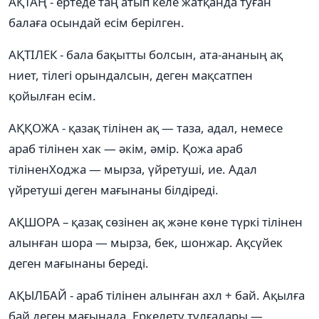
АҚТАҢ - ертеде таң атып келе жатқанда туған
балаға осындай есім берілген.
АҚТІЛЕК - бала бақытты болсын, ата-ананың ақ
ниет, тілегі орындалсын, деген мақсатпен
қойылған есім.
АҚҚОЖА - қазақ тілінен ақ — таза, адал, немесе
араб тілінен хак — әкім, әмір. Қожа араб
тіліненХоджа — мырза, үйретуші, ие. Адал
үйретуші деген мағынаны білдіреді.
АҚШОРА – қазақ сөзінен ақ және көне түркі тілінен
алынған шора — мырза, бек, шонжар. Ақсүйек
деген мағынаны береді.
АҚЫЛБАЙ - араб тілінен алынған ахл + бай. Ақылға
бай деген мағынада. Еркелету тұлғалары —