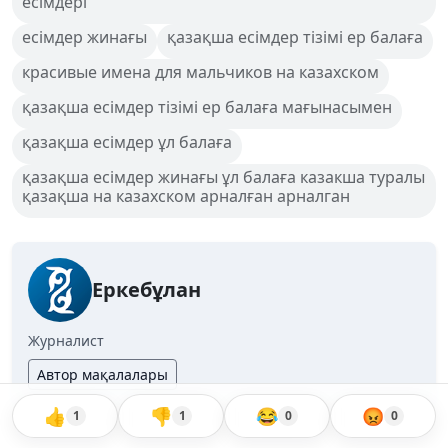
есімдері
есімдер жинағы
қазақша есімдер тізімі ер балаға
красивые имена для мальчиков на казахском
қазақша есімдер тізімі ер балаға мағынасымен
қазақша есімдер ұл балаға
қазақша есімдер жинағы ұл балаға казакша туралы
қазақша на казахском арналған арналган
Еркебұлан
Журналист
Автор мақалалары
👍
👎
😂
😡
1
1
0
0