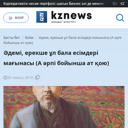
«Борат» бейнесін қолданған бренд басшысы халықтан кешірім сұрады
«Борат» бейнесін қолданған бренд басшысы халықтан кешірім сұрады
RU
KZ
МӘЗІР
Басты бет
/
Білім
/
Әдемі, ерекше ұл бала есімдері мағынасы (А әрпі
бойынша ат қою)
Әдемі, ерекше ұл бала есімдері
мағынасы (А әрпі бойынша ат қою)
26 тамыз, 2019