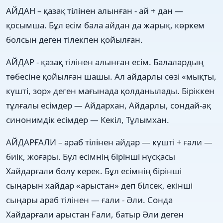
АЙДАН – қазақ тілінен алынған - ай + дан —
қосымша. Бұл есім бала айдан да жарық, көркем
болсын деген тілекпен қойылған.
АЙДАР - қазақ тілінен алынған есім. Балалардың
төбесіне қойылған шашы. Ал айдарлы сөзі «мықты,
күшті, зор» деген мағынада қолданылады. Біріккен
тұлғалы есімдер — Айдархан, Айдарлы, сондай-ақ
синонимдік есімдер — Кекіл, Тұлымхан.
АЙДАРҒАЛИ – араб тілінен айдар — күшті + ғали —
биік, жоғары. Бұл есімнің бірінші нұсқасы
Хайдарғали болу керек. Бұл есімнің бірінші
сыңарын хайдар «арыстан» деп білсек, екінші
сыңары араб тілінен — ғали - Әли. Сонда
Хайдарғали арыстан Ғали, батыр Әли деген