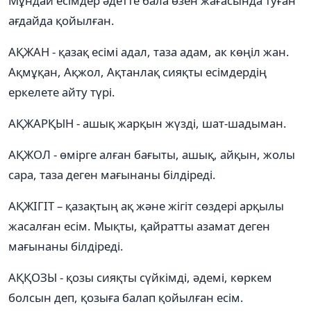
Мұндай есімдер әдетте бала өзен жағасында туған
ағдайда қойылған.
АҚЖАН - қазақ есімі адал, таза адам, ак көңіл жан.
Ақмұқан, Ақжол, Ақтанлақ сияқты есімдердің
еркелете айту түрі.
АҚЖАРҚЫН - ашық жарқын жүзді, шат-шадыман.
АҚЖОЛ - өмірге алған бағыты, ашық, айқын, жолы
сара, таза деген мағынаны білдіреді.
АҚЖІГІТ – қазақтың ақ және жігіт сөздері арқылы
жасалған есім. Мықты, қайратты азамат деген
мағынаны білдіреді.
АҚҚОЗЫ - қозы сияқты сүйкімді, әдемі, көркем
болсын деп, қозыға балап қойылған есім.