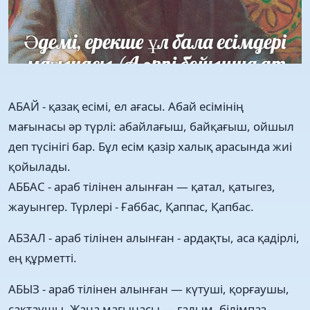
АБАЙ - қазақ есімі, ел ағасы. Абай есімінің
мағынасы әр түрлі: абайлағыш, байқағыш, ойшыл
деп түсінігі бар. Бұл есім қазір халық арасында жиі
қойылады.
АББАС - араб тілінен алынған — қатал, қатыгез,
жауынгер. Түрлері - Ғаббас, Қаппас, Қапбас.
АБЗАЛ - араб тілінен алынған - ардақты, аса қадірлі,
ең құрметті.
АБЫЗ - араб тілінен алынған — күтуші, қорғаушы,
сақтаушы. Жаңа мағынасы — ғалым, білімпаз.