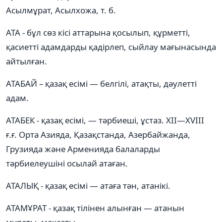
Асылмұрат, Асылхожа, т. б.
АТА - бұл сөз кісі аттарына қосылып, құрметті,
қасиетті адамдарды қадірлеп, сыйлау мағынасында
айтылған.
АТАБАЙ – қазақ есімі — белгілі, атақты, дәулетті
адам.
АТАБЕК - қазақ есімі, — тәрбиеші, ұстаз. XII—XVIII
ғ.ғ. Орта Азияда, Қазақстанда, Азербайжанда,
Грузияда және Арменияда балаларды
тәрбиелеушіні осылай атаған.
АТАЛЫҚ - қазақ есімі — атаға тән, атанікі.
АТАМҰРАТ - қазақ тілінен алынған — атанын