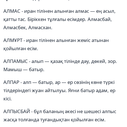
АЛМАС - иран тілінен алынған алмас — ең асыл,
қатты тас. Біріккен тұлғалы есімдер. Алмасбай,
Алмасбек, Алмасхан.
АЛМҰРТ - иран тілінен алынған жеміс атынан
қойылған есім.
АЛПАМЫС - алып — қазақ тілінде дәу, дөкей, зор.
Мамыш — батыр.
АЛПАР - алп — батыр, ар — ер сөзінің көне түркі
тілдеріндегі жуан айтылуы. Яғни батыр адам, ер
кісі.
АЛПЫСБАЙ - бұл баланың әкесі не шешесі алпыс
жасқа толғанда туғандықтан қойылған есім.