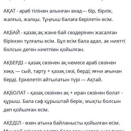
АҚАТ - араб тілінен алынған әхәд— бір, бірлік,
жалғыз, жалқы. Тұңғыш балаға берілетін есім.
АҚБАЙ - қазақ ақ және бай сөздерінен жасалған
біріккен тұлғалы есім. Бұл есім бала адал, ак ниетті
болсын деген ниетпіен қойылған.
АҚБЕРДІ – қазақ сөзінен ақ немесе араб сөзінен
хәққ — сый, тарту + қазақ сөзі, берді; яғни ағынан
берді. Еркелетіп айтылатын түрі — Ақтай.
АҚБОЛАТ – қазақ сөзінен ақ + иран сөзінен болат -
құрыш. Бала саф құрыштай берік, мықты болсын
деп қойылған есім.
АҚЕДІЛ - өзен атына байланысты қойылған есім.