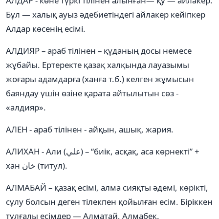
АЛДАР - көне түркі тілінен алынған— қу — айлакер.
Бұл — халық ауыз әдебиетіндегі айлакер кейіпкер
Алдар көсенің есімі.
АЛДИЯР – араб тілінен – құданың досы немесе
жұбайы. Ертеректе қазақ халқында лауазымы
жоғары адамдарға (ханға т.б.) келген жұмысын
баяндау үшін өзіне қарата айтылытын сөз -
«алдияр».
АЛЕН - араб тілінен - айқын, ашық, жария.
АЛИХАН - Али (علي) – “биік, асқақ, аса көрнекті” +
хан خان (титул).
АЛМАБАЙ – қазақ есімі, алма сияқты әдемі, көрікті,
сұлу болсын деген тілекпен қойылған есім. Біріккен
тұлғалы есімдер — Алматай, Алмабек.