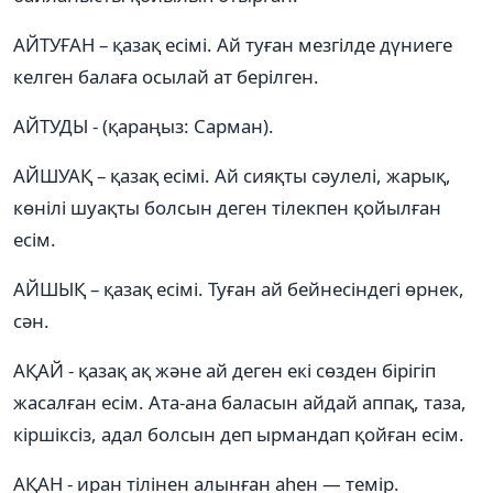
АЙТУҒАН – қазақ есімі. Ай туған мезгілде дүниеге
келген балаға осылай ат берілген.
АЙТУДЫ - (қараңыз: Сарман).
АЙШУАҚ – қазақ есімі. Ай сияқты сәулелі, жарық,
көнілі шуақты болсын деген тілекпен қойылған
есім.
АЙШЫҚ – қазақ есімі. Туған ай бейнесіндегі өрнек,
сән.
АҚАЙ - қазақ ақ және ай деген екі сөзден бірігіп
жасалған есім. Ата-ана баласын айдай аппақ, таза,
кіршіксіз, адал болсын деп ырмандап қойған есім.
АҚАН - иран тілінен алынған аһен — темір.