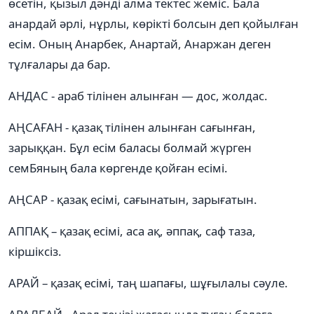
өсетін, қызыл дәнді алма тектес жеміс. Бала
анардай әрлі, нұрлы, көрікті болсын деп қойылған
есім. Оның Анарбек, Анартай, Анаржан деген
тұлғалары да бар.
АНДАС - араб тілінен алынған — дос, жолдас.
АҢСАҒАН - қазақ тілінен алынған сағынған,
зарыққан. Бұл есім баласы болмай жүрген
семБяның бала көргенде қойған есімі.
АҢСАР - қазақ есімі, сағынатын, зарығатын.
АППАҚ – қазақ есімі, аса ақ, әппақ, саф таза,
кіршіксіз.
АРАЙ – қазақ есімі, таң шапағы, шұғылалы сәуле.