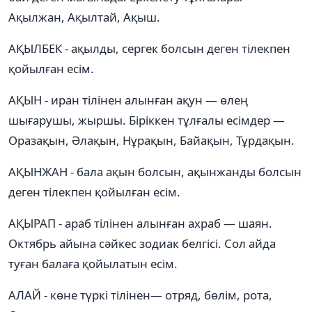
Ақылжан, Ақылтай, Ақыш.
АҚЫЛБЕК - ақылды, сергек болсын деген тілекпен
қойылған есім.
АҚЫН - иран тілінен алынған ақун — өлең
шығарушы, жыршы. Біріккен тұлғалы есімдер —
Оразақын, Әлақын, Нұрақын, Байақын, Тұрдақын.
АҚЫНЖАН - бала ақын болсын, ақынжанды болсын
деген тілекпен қойылған есім.
АҚЫРАП - араб тілінен алынған ахраб — шаян.
Октябрь айына сәйкес зодиак белгісі. Сол айда
туған балаға қойылатын есім.
АЛАЙ - көне түркі тілінен— отряд, бөлім, рота,