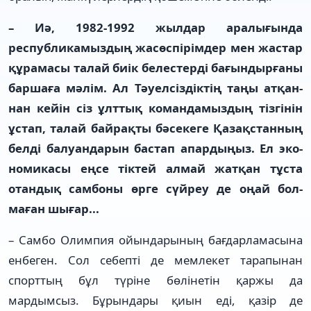
– Иә, 1982-1992 жылдар ара­­лығында
республикамыз­­­­дың жасөспірімдер мен жастар
құрамасы талай биік белестерді бағындырғаны
баршаға мә­лім. Ал Тәуелсіздіктің таңы ат­­­­­­қан­­­­
нан кейін сіз ұлттық ко­ман­­­­дамыздың тізгінін
ұстап, та­лай байрақты бәсекеге Қа­зақ­­станның
белді балуандарын бас­тап апардыңыз. Ел эко­
но­микасы еңсе тіктей алмай жат­қан тұста
отандық самбоны өрге сүйреу де оңай бол­
маған шығар...
– Самбо Олимпия ойында­­­рының бағдарламасына
енбеген. Сол себепті де мемлекет та­­­­ра­пынан
спорттың бұл түріне бөлінетін қаржы да
мардымсыз. Бұрындары қиын еді, қазір де