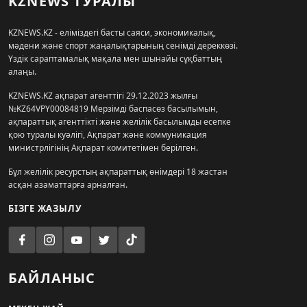
KZNEWS ТУРАЛЫ
KZNEWS.KZ - еліміздегі басты саяси, экономикалық,
мәдени және спорт жаңалықтарының сенімді дереккөзі.
Үздік сараптамалық мақала мен шынайы сұқбаттың
алаңы.
KZNEWS.KZ ақпарат агенттігі 29.12.2023 жылғы
№KZ64VPY00084819 Мерзімді баспасөз басылымын,
ақпараттық агенттікті және желілік басылымды есепке
қою туралы куәлігі, Ақпарат және коммуникация
министрлігінің Ақпарат комитетімен берілген.
Бұл желілік ресурстың ақпараттық өнімдері 18 жастан
асқан азаматтарға арналған.
БІЗГЕ ЖАЗЫЛУ
БАЙЛАНЫС