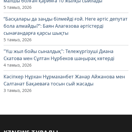
малшы болған қарияға 10 жылқы сыйлады
5 тамыз, 2026
“Басқалары да заңды білмейді ғой. Неге әртіс депутат
бола алмайды?”: Баян Алагөзова әртістерді
сынағандарға қарсы шықты
5 тамыз, 2026
"Үш жыл бойы сыналдық": Тележүргізуші Диана
Скатова мен Сұлтан Нұрбеков шаңырақ көтерді
4 тамыз, 2026
Кәсіпкер Нұрхан Нұрмаханбет Жанар Айжанова мен
Салтанат Бақаеваға тосын сый жасады
3 тамыз, 2026