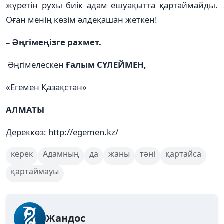
жүретін рухы биік адам еш­­уақытта қартаймайды.
Оған менің көзім әлдеқашан жеткен!
– Әңгімеңізге рахмет.
Әңгімелескен
Ғалым СҮЛЕЙМЕН,
«Егемен Қазақстан»
АЛМАТЫ
Дереккөз: http://egemen.kz/
керек
Адамның
да
жаны
тәні
қартайса
қартаймауы
Жандос