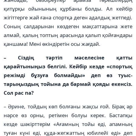
қитұрқы ойынының құрбаны болды. Ал кейбір
жігіттерге жай ғана спортқа деген адалдық жетпеді.
Соның салдарынан көз­деген мақсаттарына жете
ал­­май, қалың топтың арасында қалып қойғандары
қаншама! Ме­ні өкіндіретін осы жағдай.
– Сіздің тәртіп мәселесіне қатты
қарайтыныңыз белгілі. Кейбір кезде «спортық
режімді бұзуға болмайды» деп өз туыс­
тарыңыздың тойына да бармай қояды екенсіз.
Сол рас па?
– Әрине, тойдың көп болғаны жақсы ғой. Бірақ әр
нәрсе өз орны, ретімен болуы керек. Бастапқы
кезде шәкірттерім «Ағамның тойы еді, апамның
туған күні еді,­ құда-жегжаттың юбилейі еді» деп