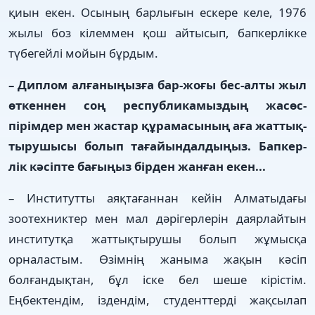
қиын екен. Осы­ның барлығын ескере келе, 1976
жылы боз кілеммен қош айты­сып, бапкерлікке
түбегейлі мо­йын­ бұрдым.
– Диплом алғаныңызға бар-жоғы бес-алты жыл
өткеннен соң республикамыздың жас­­­­өс­­
пірімдер мен жас­тар құ­ра­­ма­сының аға жаттық­
ты­ру­шы­­сы болып тағайын­дал­дыңыз. Бап­кер­
лік кәсіпте бағыңыз бірден жан­ған екен...
– Институтты аяқтағаннан кейін Алматыдағы
зоотехниктер мен мал дәрігерлерін даярлайтын
институтқа жаттықтырушы болып жұмысқа
орналастым. Өзімнің жаныма жақын кәсіп
болғандықтан, бұл іске бел шеше кірістім.
Еңбектендім, іздендім, студенттерді жақсылап