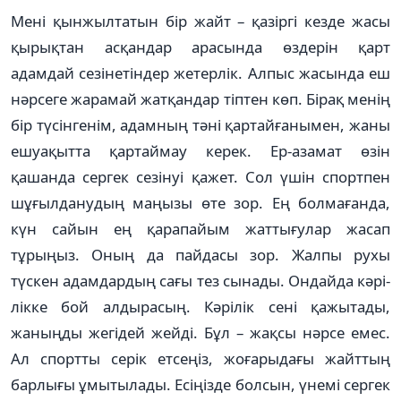
Мені қынжылтатын бір жайт – қазіргі кезде жасы
қырықтан асқандар арасында өздерін қарт
адамдай сезінетіндер жетерлік. Алпыс жасында еш
нәрсеге жарамай жатқандар тіптен көп. Бірақ менің
бір түсінгенім, адам­­­ның тәні қартайғанымен, жа­­ны
еш­уақыт­­та қартаймау керек. Ер-аза­мат өзін
қашанда сер­гек сезі­нуі қажет. Сол үшін спорт­пен
шұғылданудың ма­­­ңызы өте зор. Ең болмағанда,
күн сайын ең қарапайым жат­тығулар жасап
тұрыңыз. Оның да пайдасы зор. Жалпы рухы
түскен адамдардың сағы тез сы­нады. Ондайда кәрі­
лікке бой алдырасың. Кәрілік сені қажы­тады,
жаныңды жегідей жейді. Бұл – жақсы нәрсе емес.
Ал спорт­­ты серік етсеңіз, жоға­ры­дағы жайттың
барлығы ұмы­ты­лады. Есіңізде болсын, үнемі сер­гек