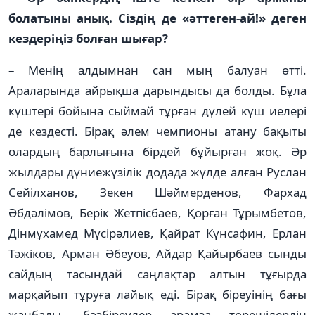
болатыны анық. Сіздің де «әттеген-ай!» деген
кездеріңіз болған шығар?
– Менің алдымнан сан мың­ балуан өтті.
Араларында ай­рықша дарындысы да болды. Бұла
күштері бойына сыймай тұрған дүлей күш иелері
де кездесті. Бірақ әлем чемпио­ны атану бақыты
олардың бар­лы­ғына бірдей бұйырған жоқ. Әр
жылдары дүниежүзілік додада жүл­де алған Руслан
Сейілханов, Зе­кен Шәймерденов, Фархад
Әбдәлімов, Берік Жетпісбаев, Қорған Тұрымбетов,
Дінмұхамед Мүсірәлиев, Қайрат Күнсафин, Ерлан
Тәжіков, Арман Әбеуов, Айдар Қайырбаев сынды
сайдың тасындай саңлақтар алтын тұ­ғырда
марқайып тұруға лайық еді. Бірақ біреуінің бағы
жанбады, бәзбіреулер арамза төрешілердің