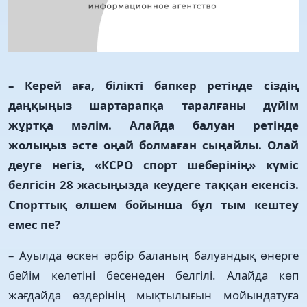
– Керей аға, білікті бапкер ретінде сіздің
даңқыңыз шар­­­тарапқа таралғаны дүйім
жұртқа мәлім. Алайда балуан ретінде
жолыңыз әсте оңай болмаған сыңайлы. Олай
деуге негіз, «КСРО спорт шеберінің» күміс
белгісін 28 жасыңызда кеу­деге таққан екенсіз.
Спорт­тық өлшем бойынша бұл тым кештеу
емес пе?
– Ауылда өскен әрбір баланың балуандық өнерге
бейім келетіні бесенеден белгілі. Алайда көп
жағдайда өздерінің мықтылығын мойындатуға