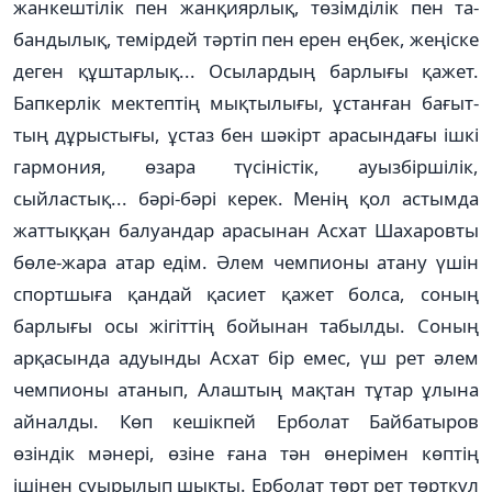
жанкештілік пен жанқиярлық, төзімділік пен та­­
бандылық, темірдей тәртіп пен ерен еңбек, жеңіске
деген құштарлық... Осылардың бар­лығы қажет.
Бапкерлік мек­теп­тің мықтылығы, ұстанған ба­ғыт­
тың дұрыстығы, ұстаз бен шәкірт арасындағы ішкі
гармония, өзара түсіністік, ауыз­біршілік,
сыйластық... бәрі-бәрі керек. Ме­нің қол астымда
жат­тыққан ба­луандар арасынан Асхат Ша­харовты
бөле-жара атар едім. Әлем чемпионы атану үшін
спортшыға қандай қасиет қа­жет болса, соның
барлығы осы жігіттің бойынан табылды.­ Со­ның
арқасында адуынды Асхат бір емес, үш рет әлем
чем­пионы атанып, Алаштың мақтан тұтар ұлына
айналды. Көп кешікпей Ерболат Байбатыров
өзіндік мәнері, өзіне ғана тән өнерімен көптің
ішінен суырылып шықты. Ерболат төрт рет төрткүл