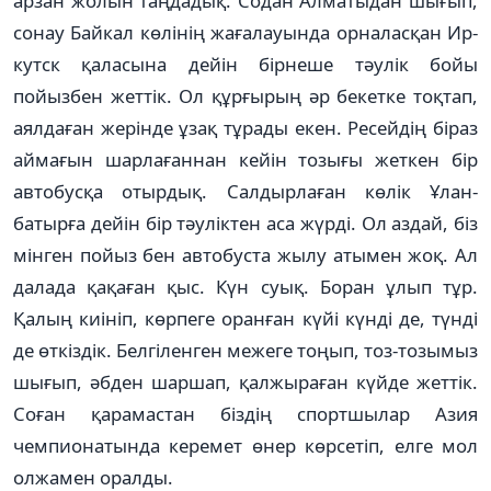
арзан жолын таңдадық. Содан Алматыдан шығып,
сонау Байкал көлінің жағалауында орналасқан Ир­
кутск қаласына дейін бірнеше тәулік бойы
пойызбен жеттік. Ол құрғырың әр бекетке тоқтап,
аялдаған жерінде ұзақ тұрады екен. Ресейдің біраз
аймағын шарлағаннан кейін тозығы жеткен бір
автобусқа отырдық. Сал­дырлаған көлік Ұлан-
батырға дейін бір тәуліктен аса жүрді. Ол аз­дай, біз
мінген пойыз бен автобуста жылу атымен жоқ. Ал
далада қақаған қыс. Күн суық. Боран ұлып тұр.
Қалың киініп, көрпеге оранған күйі күнді де, түнді
де өткіздік. Белгіленген межеге тоңып, тоз-тозымыз
шығып, әбден шар­шап, қалжыраған күйде жеттік.
Соған қарамастан біздің спортшылар Азия
чемпионатында керемет өнер көрсетіп, елге мол
олжамен оралды.