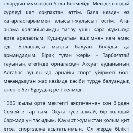
олардың мүмкіндігі бола бермейді. Мен де сондай
сүрлеуі көп соқпақтан өттім. Ба­ла кезден өз
қатарластарыммен алысып-жұлысып өстім. Ата-
анама қолғабысымды тигізу үшін қара жұмысқа
ерте аралас­тым. Күш-қуатым ешкімнен кем емес
еді. Болашақта мықты балуан болуды да
армандадым. Бірақ туған жерім – Тарбағатай
тауының етегінде орналасқан Ақсуат ауданының
Алғабас ауы­лын­да арнайы спорт үйірмесі бол­
мағандықтан жас кезімде кәсіби түрде балуандық
өнерге бет бұрудың реті келмеді.
1965 жылы орта мектепті аяқтағаннан соң бірден
Семейге тарт­тым. Оқуға түсе алмай,­ бір жылдай
баржада ұн тасы­дым. Қауырт жұмыстан қо­лым қит
етсе, спортзалға асыға­тын­­­­мын. Ол жерде білікті