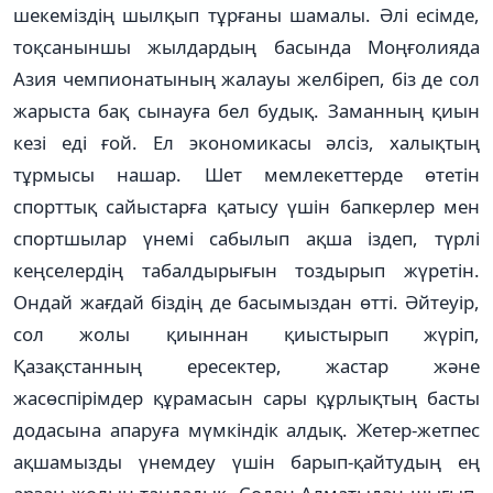
шекеміздің шылқып тұрғаны шамалы. Әлі есімде,
тоқсаныншы жылдардың басында Моңғолияда
Азия чемпионатының жалауы желбіреп, біз де сол
жарыста бақ сынауға бел будық. Заманның қиын
кезі еді ғой. Ел экономика­сы әлсіз, халықтың
тұрмысы на­шар. Шет мемлекеттерде өте­тін
спорттық сайыстарға қатысу үшін бапкерлер мен
спортшылар үнемі сабылып ақ­­ша іздеп, түрлі
кеңселердің табалдырығын тоздырып жүре­тін.
Ондай жағдай біздің де басымыздан өтті. Әйтеуір,
сол жо­лы қиыннан қиыстырып жү­ріп,
Қазақстанның ересектер, жас­тар және
жасөспірімдер құра­масын сары құрлықтың басты
до­дасына апаруға мүмкіндік ал­дық. Жетер-жетпес
ақшамызды үнем­деу үшін барып-қайтудың ең