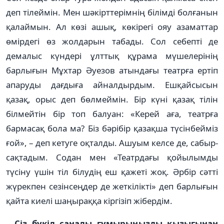
деп тілеймін. Мен шәкірттерімнің білімді болғанын
қалаймын. Ал көзі ашық, көкірегі ояу азаматтар
өмірдегі өз жолдарын табады. Сол себепті де
демалыс күндері ұлттық құрама мү­­­­шелерінің
барлығын Мұхтар Әуезов атындағы театрға ертіп
апаруды дағдыға айналдырдым. Ешқайсысын
қазақ, орыс деп бөлмеймін. Бір күні қазақ тілін
білмейтін бір топ балуан: «Керей аға, театрға
бармасақ бола ма? Біз бәрібір қазақша тү­сінбейміз
ғой», – деп кетуге оқ­талды. Ашуым келсе де, са­быр­
сақтадым. Содан мен «Театрдағы қойылымды
түсіну үшін тіл білудің еш қажеті жоқ. Әр­бір сәтті
жүрекпен се­зін­сеңдер де жеткілікті» деп бар­лы­ғын
қайта киелі шаңыраққа кіргізіп жібердім.
– Сіз бүкіл саналы ғұмы­­рыңызды қызығынан