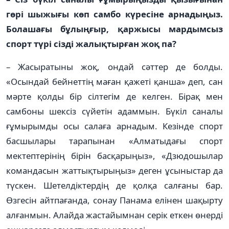
гөрі шы­жы­ғы көп самбо күресіне арна­дыңыз.
Болашағы бұлың­ғыр, қаржысы мардымсыз
спорт түрі сізді жалықтырған жоқ­ па?
– Жасыратыны жоқ, ондай сәттер де болды.
«Осындай бей­неттің маған қажеті қанша» деп, сан
мәрте қолды бір сілтегім де келген. Бірақ мен
самбоны шексіз сүйетін адаммын. Бүкіл саналы
ғұмырымды осы салаға арнадым. Кезінде спорт
басшылары тарапынан «Алматыдағы спорт
мектептерінің бірін бас­қа­рыңыз», «Дзюдошылар
командасын жаттықтырыңыз» деген ұсыныстар да
түскен. Ше­телдіктердің де қолқа салғаны бар.
Өзгесін айтпағанда, сонау Панама елінен шақырту
ал­ған­мын. Алайда жастайымнан се­рік еткен өнерді