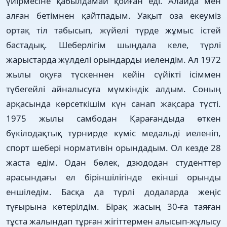
үйірмесіне қабылдамай қойған еді. Алайда мен
алған бетімнен қайтпадым. Уақыт оза екеуміз
ортақ тіл табысып, жүйелі түрде жұмыс істей
бастадық. Шеберлігім шың­дала келе, түрлі
жарыстарда жүлделі орындарды иелендім. Ал 1972
жылы оқуға түскеннен кейін сүйікті ісіммен
түбегейлі айналысуға мүмкіндік алдым. Соның
арқасында көрсеткішім күн санап жақсара түсті.
1975 жылы самбодан Қарағандыда өт­кен
бүкілодақтық турнирде күміс медальді иеленіп,
спорт шебері нормативін орындадым. Ол кезде 28
жаста едім. Одан бөлек, дзюдодан студенттер
арасындағы ел біріншілігінде екінші орынды
еншіледім. Басқа да түрлі додаларда жеңіс
тұғырына көтерілдім. Бірақ жасың 30-ға таяған
тұста жалындап тұрған жігіттермен алысып-жұлысу