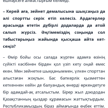
ешнәрсеге ал­мастырғым келмеді.
– Керей аға, зейнет демалысына шықсаңыз да
әлі спорт­ты серік етіп келесіз. Ар­­­да­­­­гер­лер
арасында өтетін дү­­­бірлі додаларда да атой
салып жүр­сіз. Әңгімеміздің со­ңында сол
табыстарыңыз жайын­да қыс­қаша айта кет­
сеңіз?
– Өмір бойы осы салада жүр­ген адамға өзінің
сүйікті кәсі­бінен бірден қол үзіп кету оңай емес
екен. Мен зейнетке шық­қаныммен, үлкен спорттан
алыс­таған жоқпын. Бас бап­керлік қызметтен
кеткеннен кейін де балуандық өнерді өр­кендетуге
бір адамдай-ақ ат­са­лыстым. Бірер жыл дзюдодан
Қазақстанның қыздар құ­рамасын жаттықтырдым.
Рес­публикамыздың біраз ай­мағында еңбек еттім.