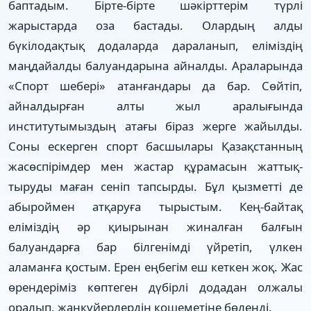
баптадым. Бірте-бірте шәкірттерім түрлі
жарыстарда оза бастады. Олардың алды
бүкілодақтық до­даларда дараланып, еліміздің
маңдайалды балуандарына айналды. Араларында
«Спорт шебері» атанғандары да бар. Сөй­тіп,
айналдырған алты жыл аралығында
институтымыздың атағы біраз жерге жайылды.
Соны ескерген спорт басшылары Қазақстанның
жасөспірімдер мен жастар құрамасын жаттық­
тыруды маған сеніп тапсырды. Бұл қызметті де
абыроймен атқаруға тырыстым. Кең-бай­­­тақ
еліміздің әр қиырынан жи­налған балғын
балуандарға бар білгенімді үйретіп, үлкен
аламанға қостым. Ерен еңбегім еш кеткен жоқ. Жас
өрендеріміз көптеген дүбірлі додадан олжалы
оралып, жанкүйерлердің қошеметіне бөленді.