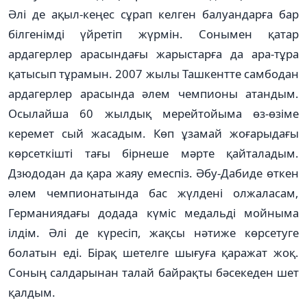
Әлі де ақыл-кеңес сұрап келген балуандарға бар
біл­генімді үйретіп жүрмін. Сонымен қатар
ардагерлер арасындағы жарыстарға да ара-тұра
қатысып тұрамын. 2007 жылы Ташкентте самбодан
ардагерлер арасында әлем чемпионы атандым.
Осы­лайша 60 жылдық мерейтойыма өз-өзіме
керемет сый жасадым. Көп ұзамай жоғарыдағы
көр­сеткішті тағы бірнеше мәрте қай­таладым.
Дзюдодан да қара жаяу емеспіз. Әбу-Дабиде өткен
әлем чемпионатында бас жүлдені олжаласам,
Германиядағы додада күміс медальді мойныма
ілдім. Әлі де күресіп, жақсы нә­­­тиже көр­сетуге
болатын еді. Бі­рақ ше­телге шығуға қаражат жоқ.
Со­ның салдарынан талай бай­рақты бәсекеден шет
қалдым.