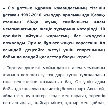
– Сіз ұлттық құрама коман­­­да­­­сының тізгінін
ұстаған 1992-2010 жылдар аралығында Қа­зақ­­
станның 60-қа жуық самбо­шысы әлем
чемпионатында же­ңіс тұғырына көтерілді. 10
өре­німіз айтулы жарыстың бас жүлдесін
олжалады. Әрине, бұл өте жақсы көрсеткіш! Ал
осындай деңгейге жетуі үшін спорт­шының
бойында қандай қасиеттер болуы керек?
– Төрткүл дүниені мойында­тып, әлем чемпионы
атағына қол жеткізу тек дара туған тұлға­лар­­­­дың
ғана пешенесіне жазылатын бақ. Ол үшін адам
бойында сан алуан қасиеттің болуы шарт. Ақыл-ой,
айла-тәсіл, күш-жігер, зер­де мен парасат, зеректік
пен алғырлық, қайсар мінез, қажыр мен қайрат,