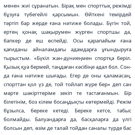
менен жиі сұранатын. Бі­рақ мен спорттық режімді
бұ­зуға түбегейлі қарсымын. Өйт­кені темірдей
тәртіп бар жерде ғана нәтиже болады. Бүгін той,
ертең қонақ шақырумен жүр­ген спортшы да,
бапкер де еш өспейді. Осы қарапайым ғана
қағиданы айналамдағы адамдарға ұғындыруға
тырыс­тым. «Бүкіл жан-дүниеңмен спортқа беріл.
Қызық қуа бермей, таңдаған кәсібіңе адал бол. Сон­
да ғана нәтиже шығады. Егер де оны қаламасаң,
спорттан қол үз де, той тойлап жүре бер» деп сан
мәрте шәкірттеріме зекіп те тастағанмын. Бір
білетінім, боз кілем босаңдықты көтермейді. Режім
бұзылса, береке кетеді. Бе­реке кетсе, табыс
болмайды. Балуандарға да, басқаларға да үлгі
болсын деп, өзім де талай тойдан саналы түрде бас