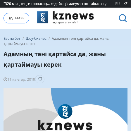
Қайрат Боранбаев лауазымды қызметке тағайындалды
Қайрат Боранбаев лауазымды қызметке тағайындалды
RU
KZ
МӘЗІР
Басты бет
/
Шоу-бизнес
/
Адамның тәні қартайса да, жаны
қартаймауы керек
Адамның тәні қартайса да, жаны
қартаймауы керек
11 қаңтар, 2019