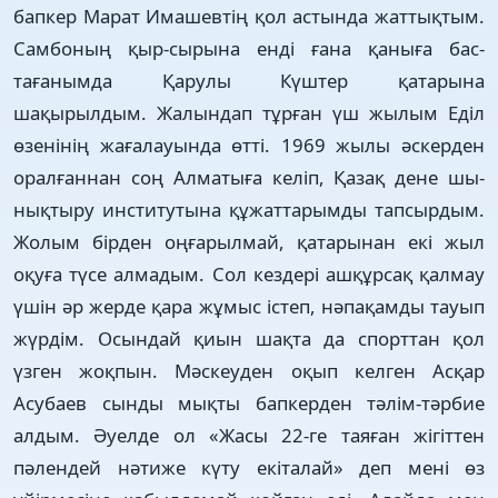
бапкер­­ Марат Имашевтің қол ас­тын­да жаттықтым.
Сам­­боның қыр-­сырына енді ғана қа­ныға бас­
тағанымда Қарулы Күштер қа­тарына
шақырылдым. Жалын­дап тұрған үш жылым Еділ
өзе­нінің жағалауында өтті. 1969 жы­лы әскерден
оралғаннан соң Алматыға келіп, Қазақ де­не шы­
нықтыру институтына құ­­жаттарымды тапсырдым.
Жо­­лым бірден оңғарылмай, қа­тарынан екі жыл
оқуға түсе алмадым. Сол кездері ашқұрсақ қал­мау
үшін әр жерде қара жұ­­мыс істеп, нәпақамды тауып
жүрдім. Осындай қиын шақта да­ спорттан қол
үзген жоқпын. Мәс­кеуден оқып келген Асқар
Асубаев сынды мықты бапкерден тәлім-тәрбие
алдым. Әуелде ол «Жасы 22-ге таяған жі­гіттен
пәлендей нәтиже күту екіталай» деп мені өз