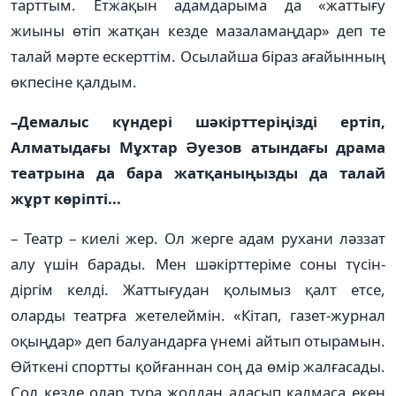
тарттым. Етжақын адамдарыма да «жаттығу
жиыны өтіп жатқан кезде мазаламаңдар» деп те
талай мәрте ескерттім. Осылайша біраз ағайынның
өкпесіне қалдым.
–Демалыс күндері шәкірт­­тері­­ңізді ертіп,
Алматыдағы Мұхтар Әуезов атындағы дра­ма
театрына да бара жатқаны­ңызды да талай
жұрт көріпті...
– Театр – киелі жер. Ол жерге адам рухани ләззат
алу үшін барады. Мен шәкірттеріме соны түсін­
діргім келді. Жаттығудан қо­лымыз қалт етсе,
оларды театр­ға жетелеймін. «Кітап, газет-журнал
оқыңдар» деп балуан­дарға үнемі айтып отырамын.
Өйткені спортты қойғаннан соң да өмір жалғасады.
Сол кезде олар тура жолдан адасып қал­маса екен