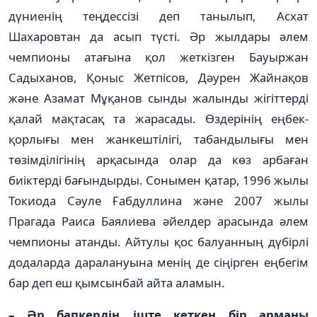
дүние­нің теңдессізі деп танылып, Асхат
Шахаровтан да асып түс­ті. Әр жылдары әлем
чемпио­ны атағына қол жеткізген Ба­уыр­жан
Садыханов, Қоныс Жет­пісов, Дәурен Жайнақов
және Азамат Мұқанов сынды жа­лынды жігіттерді
қалай мақ­тасақ та жарасады. Өздерінің ең­­бек­
қорлығы мен жанкештілігі, та­бандылығы мен
төзімділігінің арқасында олар да көз арбаған
биіктерді бағындырды. Сонымен қатар, 1996 жылы
Токиода Сәуле Ғабдуллина және 2007 жылы
Прагада Раиса Баялиева әйелдер арасында әлем
чемпионы атанды. Айтулы қос балуанның дүбірлі
додаларда даралануына менің де сіңірген еңбегім
бар деп еш қымсынбай айта аламын.
– Әр бапкердің іште кеткен бір арманы