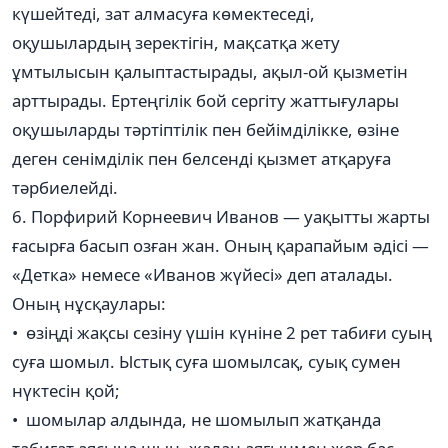
күшейтеді, зат алмасуға көмектеседі,
оқушылардың зеректігін, мақсатқа жету
ұмтылысын қалыптастырады, ақыл-ой қызметін
арттырады. Ертеңгілік бой сергіту жаттығулары
оқушыларды тәртіптілік пен бейімділікке, өзіне
деген сенімділік пен белсенді қызмет атқаруға
тәрбиелейді.
6. Порфирий Корнеевич Иванов — уақытты жарты
ғасырға басып озған жан. Оның қарапайым әдісі —
«Детка» немесе «Иванов жүйесі» деп аталады.
Оның нұсқаулары:
• өзіңді жақсы сезіну үшін күніне 2 рет табиғи суың
суға шомыл. Ыстық суға шомылсақ, суық сумен
нүктесін қой;
• шомылар алдында, не шомылып жатқанда