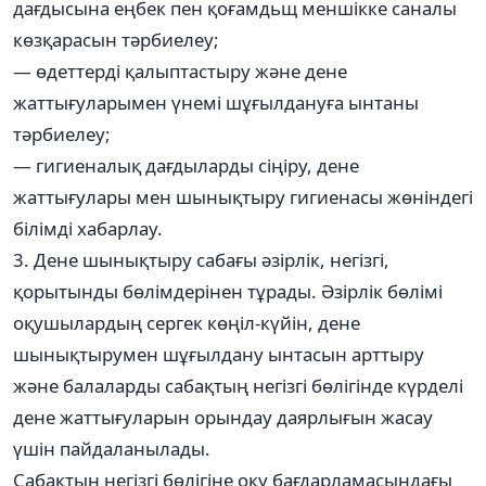
дағдысына еңбек пен қоғамдьщ меншікке саналы
көзқарасын тәрбиелеу;
— өдеттерді қалыптастыру және дене
жаттығуларымен үнемі шұғылдануға ынтаны
тәрбиелеу;
— гигиеналық дағдыларды сіңіру, дене
жаттығулары мен шынықтыру гигиенасы жөніндегі
білімді хабарлау.
3. Дене шынықтыру сабағы әзірлік, негізгі,
қорытынды бөлімдерінен тұрады. Әзірлік бөлімі
оқушылардың сергек көңіл-күйін, дене
шынықтырумен шұғылдану ынтасын арттыру
және балаларды сабақтың негізгі бөлігінде күрделі
дене жаттығуларын орындау даярлығын жасау
үшін пайдаланылады.
Сабақтың негізгі бөлігіне оқу бағдарламасындағы