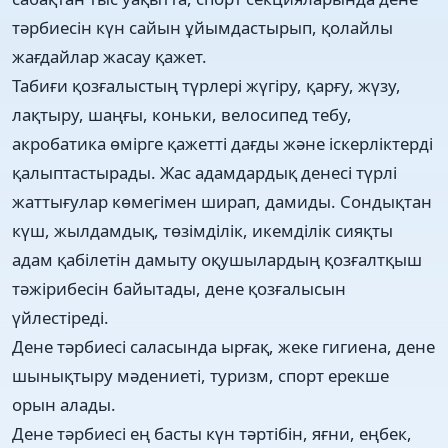
тәрбиесін күн сайын ұйымдастырып, қолайлы
жағдайлар жасау қажет.
Табиғи қозғалыстың түрлері жүгіру, қарғу, жүзу,
лақтыру, шаңғы, коньки, велосипед тебу,
акробатика өмірге қажетті дағды және іскерліктерді
қалыптастырады. Жас адамдардық денесі түрлі
жаттығулар көмегімен ширап, дамиды. Сондықтан
күш, жылдамдық, төзімділік, икемділік сияқты
адам қабілетін дамыту оқушылардың қозғалтқыш
тәжірибесін байытады, дене қозғалысын
үйлестіреді.
Дене тәрбиесі саласында ырғақ, жеке гигиена, дене
шынықтыру мәдениеті, туризм, спорт ерекше
орын алады.
Дене тәрбиесі ең басты күн тәртібін, яғни, еңбек,