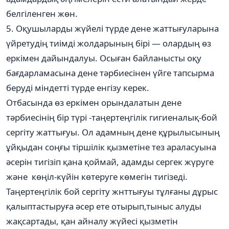
белгіленген жөн.
5. Оқушыларды жүйелі түрде дене жаттығуларына
үйретудің тиімді жолдарының бірі — олардың өз
еркімен дайындалуы. Осыған байланысты оқу
бағдарламасына дене тәрбиесінен үйге тапсырма
беруді міндетті түрде енгізу керек.
Отбасында өз еркімен орындалатын дене
тәрбиесінің бір түрі -таңертеңгілік гигиеналық-бой
сергіту жаттығуы. Ол адамның дене құрылысының
ұйқыдан соңғы тіршілік қызметіне тез араласуына
әсерін тигізіп қана қоймай, адамды сергек жүруге
және көңіл-күйін көтеруге көмегін тигізеді.
Таңертеңгілік бой сергіту жнттығуы тұлғаны дұрыс
қалыптастыруға әсер ете отырып,тыныс алуды
жақсартады, қан айналу жүйесі қызметін