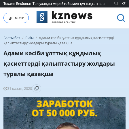
Тоқаев Бекболат Тілеуханды мерейтойымен құттықтап, шығармашылық т
Тоқаев Бекболат Тілеуханды мерейтойымен құттықтап, шығармашылық т
RU
KZ
МӘЗІР
Басты бет
/
Білім
/
Адами кәсіби ұлттық құңдылық қасиеттерді
қалыптастыру жолдары туралы қазақша
Адами кәсіби ұлттық құңдылық
қасиеттерді қалыптастыру жолдары
туралы қазақша
31 қазан, 2020