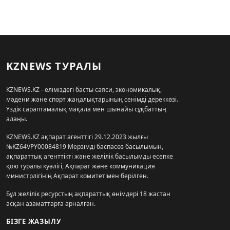
KZNEWS ТУРАЛЫ
KZNEWS.KZ - еліміздегі басты саяси, экономикалық,
мәдени және спорт жаңалықтарының сенімді дереккөзі.
Үздік сараптамалық мақала мен шынайы сұқбаттың
алаңы.
KZNEWS.KZ ақпарат агенттігі 29.12.2023 жылғы
№KZ64VPY00084819 Мерзімді баспасөз басылымын,
ақпараттық агенттікті және желілік басылымды есепке
қою туралы куәлігі, Ақпарат және коммуникация
министрлігінің Ақпарат комитетімен берілген.
Бұл желілік ресурстың ақпараттық өнімдері 18 жастан
асқан азаматтарға арналған.
БІЗГЕ ЖАЗЫЛУ