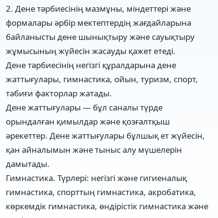
2. Дене тәрбиесінің мазмұны, міндеттері және
формалары әрбір мектептердің жағдайларына
байланысты дене шынықтыру және сауықтыру
жұмысының жүйесін жасауды қажет етеді.
Дене тәрбиесінің негізгі құралдарына дене
жаттығулары, гимнастика, ойын, туризм, спорт,
табиғи факторлар жатады.
Дене жаттығулары — бұл саналы түрде
орындалған қимылдар және қозғалтқыш
әрекеттер. Дене жаттығулары бұлшық ет жүйесін,
қан айналымын және тыныс алу мүшелерін
дамытады.
Гимнастика. Түрлері: негізгі және гигиеналық
гимнастика, спорттың гимнастика, акробатика,
көркемдік гимнастика, өндірістік гимнастика және