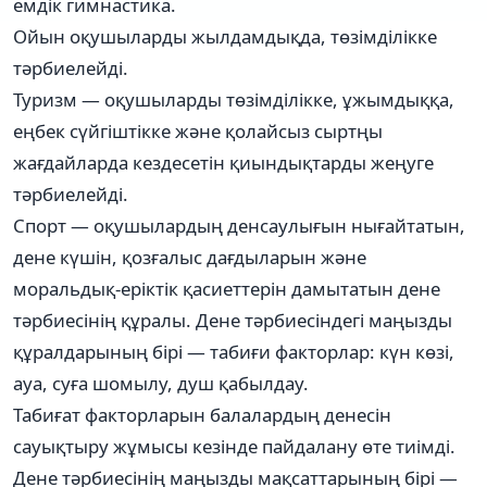
емдік гимнастика.
Ойын оқушыларды жылдамдықда, төзімділікке
тәрбиелейді.
Туризм — оқушыларды төзімділікке, ұжымдыққа,
еңбек сүйгіштікке және қолайсыз сыртңы
жағдайларда кездесетін қиындықтарды жеңуге
тәрбиелейді.
Спорт — оқушылардың денсаулығын нығайтатын,
дене күшін, қозғалыс дағдыларын және
моральдық-еріктік қасиеттерін дамытатын дене
тәрбиесінің құралы. Дене тәрбиесіндегі маңызды
құралдарының бірі — табиғи факторлар: күн көзі,
ауа, суға шомылу, душ қабылдау.
Табиғат факторларын балалардың денесін
сауықтыру жұмысы кезінде пайдалану өте тиімді.
Дене тәрбиесінің маңызды мақсаттарының бірі —