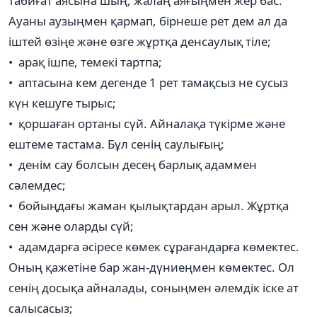
табиғат аясына шың, жалаң аяғыңмен жер бас.
Ауаны аузыңмен қармап, бірнеше рет дем ал да
іштей өзіңе және өзге жұртқа денсаулық тіле;
• арақ ішпе, темекі тартпа;
• аптасына кем дегенде 1 рет тамақсыз не сусыз
күн кешуге тырыс;
• қоршаған ортаны сүй. Айналақа түкірме және
ештеме тастама. Бұл сенің саулығың;
• денім сау болсын десең барлық адаммен
сәлемдес;
• бойыңдағы жаман қылықтардан арыл. Жұртқа
сен және оларды сүй;
• адамдарға әсіресе көмек сұрағандарға көмектес.
Оның қажетіне бар жан-дүниеңмен көмектес. Ол
сенің досықа айналады, соныңмен әлемдік іске ат
салысасыз;