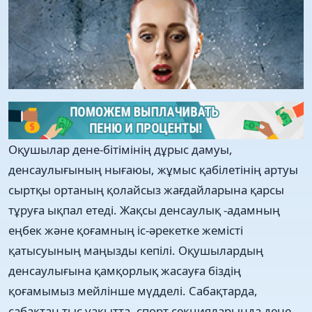
Оқушылар дене-бітімінің дұрыс дамуы,
денсаулығының нығаюы, жұмыс қабілетінің артуы
сыртқы ортаның қолайсыз жағдайларына қарсы
тұруға ықпал етеді. Жақсы денсаулық -адамның
еңбек және қоғамның іс-әрекетке жемісті
қатысуының маңызды кепілі. Оқушылардың
денсаулығына қамқорлық жасауға біздің
қоғамымыз мейлінше мүдделі. Сабақтарда,
сабақтан тыс уақытта, спорт секцияларында дене