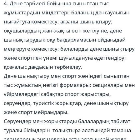
4. Дене тәрбиесі бойынша сыныптан тыс
жұмыстардың міндеттері: баланың денсаулығын
нығайтуға көмектесу; ағзаны шынықтыру,
оқушылардың жан-жақты өсіп жетілуіне, дене
шынықтырудық оқу бағдарламасын ойдағыдай
меңгеруге көмектесу; балаларды дене шынықтыру
және спортпен үнемі шұғылдануға әдеттендіру;
қозғалыс дағдысын тәрбиелеу.
Дене шынықтыру мен спорт жөніндегі сыныптан
тыс жұмыстың негізгі формалары: секциялары мен
үйірмелердегі сабақтар спорт жарыстары,
серуендер, туристік жорықтар, дене шынықтыру
және спорт мейрамдары.
Серуендер мен жорықтарды балалардың табиғат
туралы білімдерін толықтыра алатындай тамаша
адамдардық әңгімелерін ести алатындай жерде