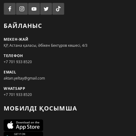
БАЙЛАНЫС
МЕКЕН-ЖАЙ
ҚР, Астана қаласы, Әбікен Бектұров көшесі, 4/3
ТЕЛЕФОН
+7 701 933 8520
EMAIL
aktan.yeltay@gmail.com
WHATSAPP
+7 701 933 8520
МОБИЛДІ ҚОСЫМША