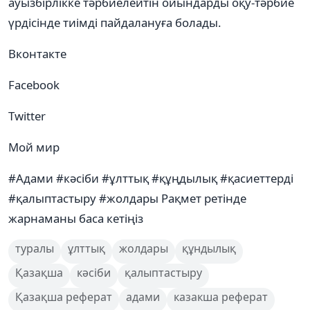
ауызбірлікке тәрбиелейтін ойындарды оқу-тәрбие
үрдісінде тиімді пайдалануға болады.
Вконтакте
Facebook
Twitter
Мой мир
#Адами #кәсіби #ұлттық #құңдылық #қасиеттерді
#қалыптастыру #жолдары Рақмет ретінде
жарнаманы баса кетіңіз
туралы
ұлттық
жолдары
құндылық
Қазақша
кәсіби
қалыптастыру
Қазақша реферат
адами
казакша реферат