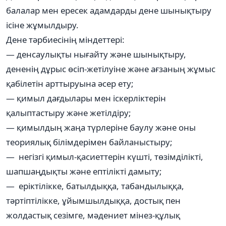
балалар мен ересек адамдарды дене шынықтыру
ісіне жұмылдыру.
Дене тәрбиесінің міндеттері:
— денсаулықты нығайту және шынықтыру,
дененің дұрыс өсіп-жетілуіне және ағзаның жұмыс
қабілетін арттыруына әсер ету;
— қимыл дағдылары мен іскерліктерін
қалыптастыру және жетілдіру;
— қимылдың жаңа түрлеріне баулу және оны
теориялық білімдерімен байланыстыру;
— негізгі қимыл-қасиеттерін күшті, төзімділікті,
шапшаңдықты және ептілікті дамыту;
— еріктілікке, батылдыққа, табандылыққа,
тәртіптілікке, ұйымшылдыққа, достық пен
жолдастық сезімге, мәдениет мінез-құлық