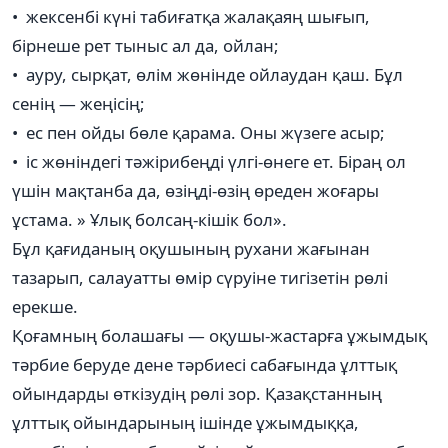
• жексенбі күні табиғатқа жалақаяң шығып,
бірнеше рет тыныс ал да, ойлан;
• ауру, сырқат, өлім жөнінде ойлаудан қаш. Бұл
сенің — жеңісің;
• ес пен ойды бөле қарама. Оны жүзеге асыр;
• іс жөніндегі тәжірибеңді үлгі-өнеге ет. Біраң ол
үшін мақтанба да, өзіңді-өзің өреден жоғары
ұстама. » Ұлық болсаң-кішік бол».
Бұл қағиданың оқушының рухани жағынан
тазарып, салауатты өмір сүруіне тигізетін рөлі
ерекше.
Қоғамның болашағы — оқушы-жастарға ұжымдық
тәрбие беруде дене тәрбиесі сабағында ұлттық
ойындарды өткізудің рөлі зор. Қазақстанның
ұлттық ойындарының ішінде ұжымдыққа,