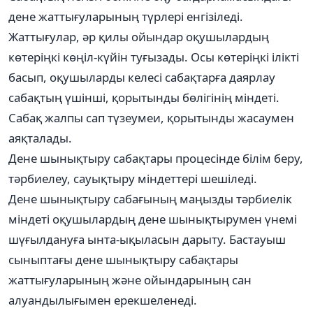
дене жаттығуларының түрлері енгізіледі.
Жаттығулар, әр қилы ойындар оқушылардың
көтеріңкі көңіл-күйін туғызады. Осы көтеріңкі ілікті
басып, оқушыларды келесі сабақтарға даярлау
сабақтың үшінші, қорытынды бөлігінің міндеті.
Сабақ жалпы сап түзеумеи, қорытынды жасаумен
аяқталады.
Дене шынықтыру сабақтары процесінде білім беру,
тәрбиелеу, сауықтыру міндеттері шешіледі.
Дене шынықтыру сабағының маңызды тәрбиелік
міндеті оқушылардың дене шынықтырумен үнемі
шүғылдануға ынта-ықыласын дарыту. Бастауыш
сыныптағы дене шынықтыру сабақтары
жаттығуларының және ойындарының сан
алуандылығымен ерекшеленеді.