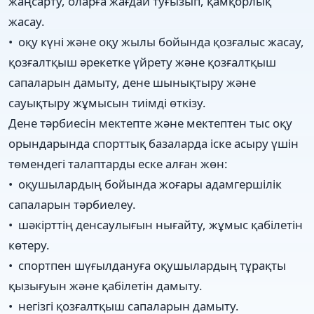
жаңсарту, оларға жағдай туғызып, қамқорлық
жасау.
• оқу күні және оқу жылы бойында қозғалыс жасау,
қозғалтқыш әрекетке үйрету және қозғалтқыш
сапаларын дамыту, дене шынықтыру және
сауықтыру жұмысын тиімді өткізу.
Дене тәрбиесін мектепте және мектептен тыс оқу
орындарында спорттық базаларда іске асыру үшін
төмендегі талаптарды еске алған жөн:
• оқушылардың бойында жоғары адамгершілік
сапаларын тәрбиелеу.
• шәкірттің денсаулығын нығайту, жұмыс қабілетін
көтеру.
• спортпен шүғылдануға оқушылардың тұрақты
қызығуын және қабілетін дамыту.
• негізгі қозғалтқыш сапаларын дамыту.