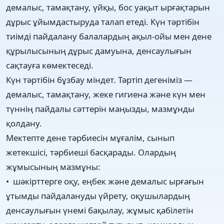
демалыс, тамақтану, үйқы, бос уақыт ырғақтарын
дұрыс ұйымдастыруда талап етеді. Күн тәртібін
тиімді пайдалану балалардың ақыл-ойы мен дене
құрылысының дұрыс дамуына, денсаулығын
сақтауға көмектеседі.
Күн тәртібін бұзбау міндет. Тәртіп дегеніміз —
демалыс, тамақтану, жеке гигиена және күн мен
түннің пайдалы сәттерін маңызды, мазмұнды
қолдану.
Мектепте дене тәрбиесін мұғалім, сынып
жетекшісі, тәрбиеші басқарады. Олардың
жұмысының мазмұны:
• шәкірттерге оқу, еңбек және демалыс ырғағын
ұтымды пайдалануды үйрету, оқушылардың
денсаулығын үнемі бақылау, жұмыс қабілетін