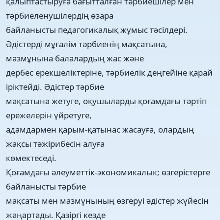
қалыптастыруға бағытталған тәрбиешілер мен
тәрбиеленушілердің өзара
байланысты педагогикалық жұмыс тәсілдері.
Әдістерді мұғалім тәрбиенің мақсатына,
мазмұнына балалардың жас және
дербес ерекшеліктеріне, тәрбиелік деңгейіне қарай
іріктейді. Әдістер тәрбие
мақсатына жетуге, оқушыларды қоғамдағы тәртіп
ережелерін үйретуге,
адамдармен қарым-қатынас жасауға, олардың
жақсы тәжірибесін алуға
көмектеседі.
Қоғамдағы әлеуметтік-экономикалык; өзгерістерге
байланысты тәрбие
мақсаты мен мазмұнының өзгеруі әдістер жүйесін
жаңартады. Қазіргі кезде