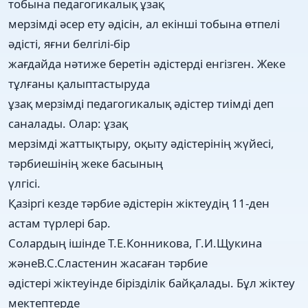
тобына педагогикалық ұзақ
мерзімді әсер ету әдісін, ал екінші тобына өтпелі
әдісті, яғни белгілі-бір
жағдайда нәтиже беретін әдістерді енгізген. Жеке
тұлғаны қалыптастыруда
ұзақ мерзімді педагогикалық әдістер тиімді деп
саналады. Олар: ұзақ
мерзімді жаттықтыру, оқыту әдістерінің жүйесі,
тәрбиешінің жеке басының
үлгісі.
Қазіргі кезде тәрбие әдістерін жіктеудің 11-ден
астам түрлері бар.
Солардың ішінде Т.Е.Конникова, Г.И.Щукина
жәнеВ.С.Сластенин жасаған тәрбие
әдістері жіктеуінде бірізділік байқалады. Бұл жіктеу
мектептерде