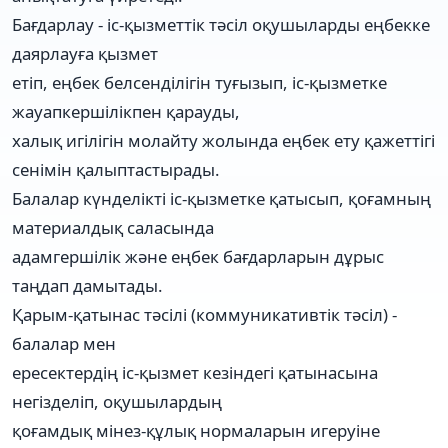
Бағдарлау - іс-қызметтік тәсіл оқушыларды еңбекке
даярлауға қызмет
етіп, еңбек белсенділігін туғызып, іс-қызметке
жауапкершілікпен қарауды,
халық игілігін молайту жолында еңбек ету қажеттігі
сенімін қалыптастырады.
Балалар күнделікті іс-қызметке қатысып, қоғамның
материалдық саласында
адамгершілік және еңбек бағдарларын дұрыс
таңдап дамытады.
Қарым-қатынас тәсілі (коммуникативтік тәсіл) -
балалар мен
ересектердің іс-қызмет кезіндегі қатынасына
негізделіп, оқушылардың
қоғамдық мінез-құлық нормаларын игеруіне