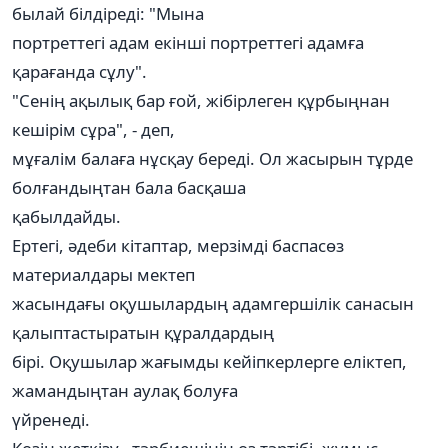
былай білдіреді: "Мына
портреттегі адам екінші портреттегі адамға
қарағанда сұлу".
"Сенің ақылық бар ғой, жібірлеген құрбыңнан
кешірім сұра", - деп,
мұғалім балаға нұсқау береді. Ол жасырын тұрде
болғандыңтан бала басқаша
қабылдайды.
Ертегі, әдеби кітаптар, мерзімді баспасөз
материалдары мектеп
жасындағы оқушылардың адамгершілік санасын
қалыптастыратын құралдардың
бірі. Оқушылар жағымды кейіпкерлерге еліктеп,
жамандыңтан аулақ болуға
үйренеді.