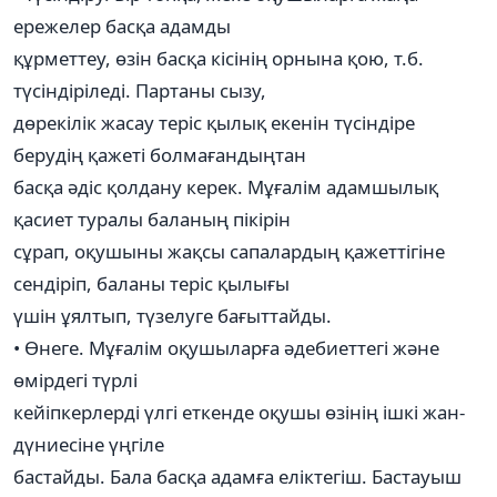
ережелер басқа адамды
құрметтеу, өзін басқа кісінің орнына қою, т.б.
түсіндіріледі. Партаны сызу,
дөрекілік жасау теріс қылық екенін түсіндіре
берудің қажеті болмағандыңтан
басқа әдіс қолдану керек. Мұғалім адамшылық
қасиет туралы баланың пікірін
сұрап, оқушыны жақсы сапалардың қажеттігіне
сендіріп, баланы теріс қылығы
үшін ұялтып, түзелуге бағыттайды.
• Өнеге. Мұғалім оқушыларға әдебиеттегі және
өмірдегі түрлі
кейіпкерлерді үлгі еткенде оқушы өзінің ішкі жан-
дүниесіне үңгіле
бастайды. Бала басқа адамға еліктегіш. Бастауыш