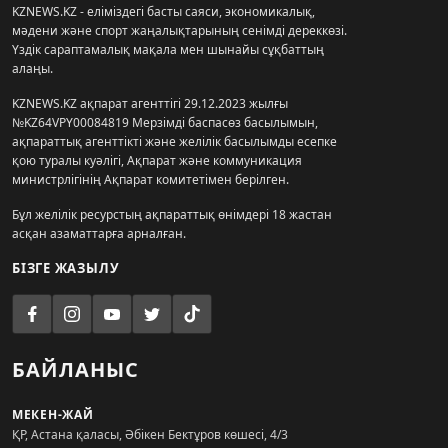
KZNEWS.KZ - еліміздегі басты саяси, экономикалық,
мәдени және спорт жаңалықтарының сенімді дереккөзі.
Үздік сараптамалық мақала мен шынайы сұқбаттың
алаңы.
KZNEWS.KZ ақпарат агенттігі 29.12.2023 жылғы
№KZ64VPY00084819 Мерзімді баспасөз басылымын,
ақпараттық агенттікті және желілік басылымды есепке
қою туралы куәлігі, Ақпарат және коммуникация
министрлігінің Ақпарат комитетімен берілген.
Бұл желілік ресурстың ақпараттық өнімдері 18 жастан
асқан азаматтарға арналған.
БІЗГЕ ЖАЗЫЛУ
БАЙЛАНЫС
МЕКЕН-ЖАЙ
ҚР, Астана қаласы, Әбікен Бектұров көшесі, 4/3