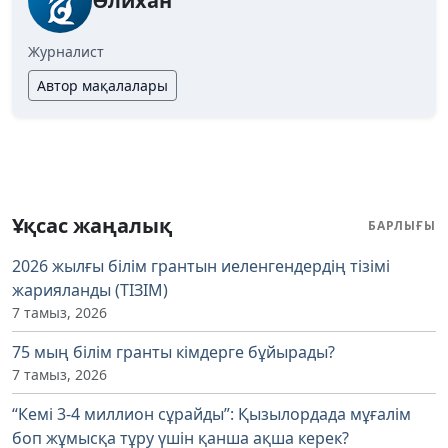
Әлихан
Журналист
Автор мақалалары
Ұқсас жаңалық
БАРЛЫҒЫ
2026 жылғы білім грантын иеленгендердің тізімі
жарияланды (ТІЗІМ)
7 тамыз, 2026
75 мың білім гранты кімдерге бұйырады?
7 тамыз, 2026
“Кемі 3-4 миллион сұрайды”: Қызылордада мұғалім
боп жұмысқа тұру үшін қанша ақша керек?