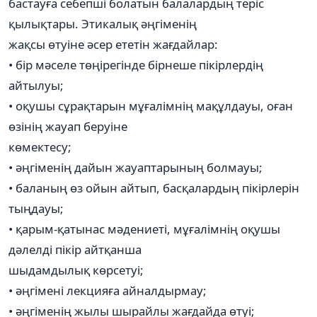
бастауға себепші болатын балалардың теріс
қылықтары. Этикалық әңгіменің
жақсы өтуіне әсер ететін жағдайлар:
• бір мәселе төңірегінде бірнеше пікірлердің
айтылуы;
• оқушы сұрақтарын мұғалімнің мақұлдауы, оған
өзінің жауап беруіне
көмектесу;
• әңгіменің дайын жауаптарының болмауы;
• баланың өз ойын айтып, басқалардың пікірлерін
тыңдауы;
• қарым-қатынас мәдениеті, мұғалімнің оқушы
дәлелді пікір айтқанша
шыдамдылық көрсетуі;
• әңгімені лекцияға айналдырмау;
• әңгіменің жылы шырайлы жағдайда өтуі;