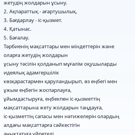
жетудің жолдарын ұсыну.
2. Ақпараттық - ағартушылық.
3. Бағдарлау - іс-қызмет.
4. Қатынас.
5. Бағалау.
Тәрбиенің мақсаттары мен міндеттерін және
оларға жетудің жолдарын
ұсыну тәсілін қолданып мұғалім оқушыларды
идеялық адамгершілік
көзқарастармен қаруландырып, өз еңбегі мен
ұжым еңбегін жоспарлауға,
ұйымдастыруға, еңбекпен іс-қызметтің
мақсаттарына жету жолдарын таңдауға,
іс-қызметтің сапасы мен нәтижелерін олардың
алдағы мақсаттарға сәйкестігін
анықтатуға үйретеді.