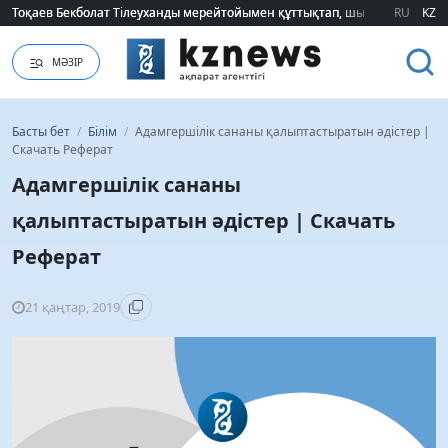
Тоқаев Бекболат Тілеуханды мерейтойымен құттықтап, шығармашылық т
Тоқаев Бекболат Тілеуханды мерейтойымен құттықтап, шығармашылық т
RU
KZ
МӘЗІР
Басты бет
/
Білім
/
Адамгершілік сананы қалыптастыратын әдістер |
Скачать Реферат
Адамгершілік сананы
қалыптастыратын әдістер | Скачать
Реферат
21 қаңтар, 2019