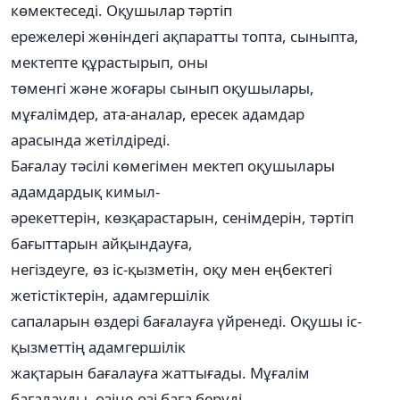
көмектеседі. Оқушылар тәртіп
ережелері жөніндегі ақпаратты топта, сыныпта,
мектепте құрастырып, оны
төменгі және жоғары сынып оқушылары,
мұғалімдер, ата-аналар, ересек адамдар
арасында жетілдіреді.
Бағалау тәсілі көмегімен мектеп оқушылары
адамдардық кимыл-
әрекеттерін, көзқарастарын, сенімдерін, тәртіп
бағыттарын айқындауға,
негіздеуге, өз іс-қызметін, оқу мен еңбектегі
жетістіктерін, адамгершілік
сапаларын өздері бағалауға үйренеді. Оқушы іс-
қызметтің адамгершілік
жақтарын бағалауға жаттығады. Мұғалім
бағалауды, өзіне-өзі баға беруді