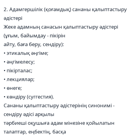
2. Адамгершілік (қоғамдық) сананы қалыптастыру
әдістері
Жеке адамның санасын қалыптастыру әдістері
(ұғым, байымдау - пікірін
айту, баға беру, сендіру):
• этикалық әңгіме;
• әңгімелесу;
• пікірталас;
• лекциялар;
• өнеге;
• көндіру (суггестия).
Сананы қалыптастыру әдістерінің синонимі -
сендіру әдісі арқылы
тәрбиеші оқушыға адам мінезіне қойылатын
талаптар, еңбектің, басқа