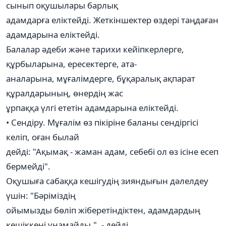
сынып оқушылары барлық
адамдарға еліктейді. Жеткіншектер өздері таңдаған
адамдарына еліктейді.
Балалар әдеби және тарихи кейіпкерлерге,
құрбыларына, ересектерге, ата-
аналарына, мұғалімдерге, бұқаралық ақпарат
құралдарының, өнердің жас
ұрпаққа үлгі ететін адамдарына еліктейді.
• Сендіру. Мұғалім өз пікіріне баланы сендіргісі
келіп, оған былай
дейді: "Ақымақ - жаман адам, себебі ол өз ісіне есеп
бермейді".
Оқушыға сабаққа кешігудің зияндығын дәлелдеу
үшін: "Бәріміздің
ойымызды бөліп жіберетіндіктен, адамдардың
кешіккені ұнамайды,", - дейді.