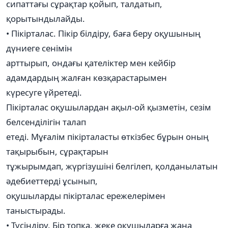
сипаттағы сұрақтар қойып, талдатып,
қорытындылайды.
• Пікірталас. Пікір білдіру, баға беру оқушының
дүниеге сенімін
арттырып, ондағы қателіктер мен кейбір
адамдардың жалған көзқарастарымен
күресуге үйретеді.
Пікірталас оқушылардан ақыл-ой қызметін, сезім
белсенділігін талап
етеді. Мұғалім пікірталасты өткізбес бұрын оның
тақырыбын, сұрақтарын
тұжырымдап, жүргізушіні белгілеп, қолданылатын
әдебиеттерді ұсынып,
оқушыларды пікірталас ережелерімен
таныстырады.
• Түсіндіру. Бір топқа, жеке оқушыларға жаңа