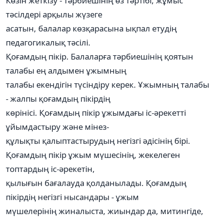
Көзін жеткізу - тәрбиешінің өз тәртібі, жұмыс
тәсілдері арқылы жүзеге
асатын, балалар көзқарасына ықпал етудің
педагогикалық тәсілі.
Қоғамдың пікір. Балаларға тәрбиешінің қоятын
талабы ең алдымен ұжымның
талабы екендігін түсіндіру керек. Ұжымның талабы
- жалпы қоғамдың пікірдің
көрінісі. Қоғамдың пікір ұжымдағы іс-әрекетті
ұйымдастыру және мінез-
құлықты қалыптастырудың негізгі әдісінің бірі.
Қоғамдың пікір ұжым мүшесінің, жекелеген
топтардың іс-әрекетін,
қылығын бағалауда қолданылады. Қоғамдың
пікірдің негізгі нысандары - ұжым
мүшелерінің жиналыста, жиындар да, митингіде,