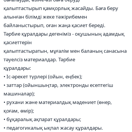
қалыптастырып қамқорлық жасайды. Баға беру
алынған білімді жеке тәжірибемен
байланыстырып, оған жаңа қасиет береді.
Тәрбие құралдары дегеніміз - оқушының адамдық
қасиеттерін
қалыптастыратын, мұғалім мен баланың санасына
тәуелсіз материалдар. Тәрбие
құралдары:
• Іс-әрекет түрлері (ойын, еңбек);
• заттар (ойыншыңтар, электронды есептегіш
машиналар);
• рухани және материалдық мәдениет (өнер,
қоғам, өмір);
• бұқаралық ақпарат құралдары;
• педагогикалық ықпал жасау құралдары.