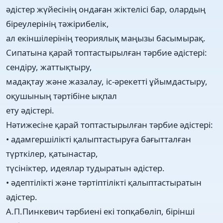
әдістер жүйесінің ондаған жіктелісі бар, олардың
біреулерінің тәжірибелік,
ал екіншілерінің теориялық маңызы басымырақ.
Сипатына қарай топтастырылған тәрбие әдістері:
сендіру, жаттықтыру,
мадақтау және жазалау, іс-әрекетті ұйымдастыру,
оқушының тәртібіне ықпал
ету әдістері.
Нәтижесіне қарай топтастырылған тәрбие әдістері:
• адамгершілікті қалыптастыруға бағытталған
түрткілер, қатынастар,
түсініктер, идеялар тудыратын әдістер.
• әдептілікті және тәртіптілікті қалыптастыратын
әдістер.
А.П.Пинкевич тәрбиені екі топқабөліп, бірінші