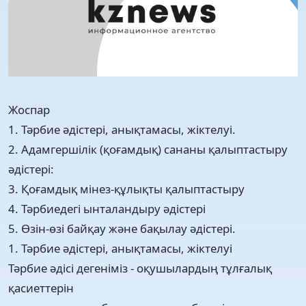
Жоспар
1. Тәрбие әдістері, анықтамасы, жіктелуі.
2. Адамгершілік (қоғамдық) сананы қалыптастыру
әдістері:
3. Қоғамдық мінез-құлықты қалыптастыру
4. Тәрбиедегі ынталандыру әдістері
5. Өзін-өзі байқау және бақылау әдістері.
1. Тәрбие әдістері, анықтамасы, жіктелуі
Тәрбие әдісі дегеніміз - оқушылардың тұлғалық
қасиеттерін