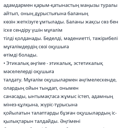
адамдармен қарым-қатынастың маңызы туралы
айтып, оның дұрыстығына баланың
көзін жеткізуге ұмтылады. Баланы жақсы сөз бен
іске сендіру үшін мұғалім
тілді қолданады. Беделді, мәдениетті, тәжірибелі
мұғалімдердің сөзі оқушыға
өтімді болады.
• Этикалық әңгіме - этикалық, эстетикалық
мәселелерді оқушыға
талдату. Мұғалім оқушылармен әңгімелескенде,
олардың ойын тыңдап, онымен
санасады, ынтымақтаса жұмыс істеп, адамның
мінез-құлқына, жүріс-тұрысына
қойылатын талаптарды бұзған оқушылардың іс-
қылықтарын талдайды. Әңгімені