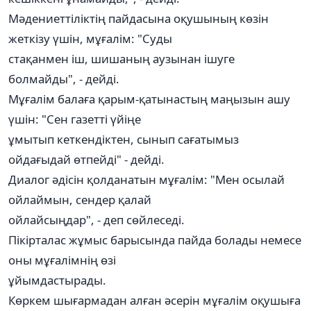
Мәдениеттіліктің пайдасына оқушының көзін
жеткізу үшін, мұғалім: "Суды
стақанмен іш, шишаның аузынан ішуге
болмайды", - дейді.
Мұғалім балаға қарым-қатынастың маңызын ашу
үшін: "Сен газетті үйіңе
ұмытып кеткендіктен, сынып сағатымыз
ойдағыдай өтпейді" - дейді.
Диалог әдісін қолданатын мұғалім: "Мен осылай
ойлаймын, сендер қалай
ойлайсыңдар", - деп сөйлеседі.
Пікірталас жұмыс барысында пайда болады немесе
оны мұғалімнің өзі
ұйымдастырады.
Көркем шығармадан алған әсерін мұғалім оқушыға