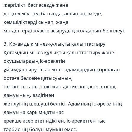
жергілікті баспасөзде және
дөңгелек үстел басында, ашың әңгімеде,
кемшіліктерді сынап, жаңа
міндеттерді жүзеге асырудың жолдарын белгілеуі.
3. Қоғамдық мінез-құлықты қалыптастыру
Қоғамдың мінез-құлықты қалыптастыру және
оқушылардың іс-әрекетін
ұйымдастыру. Іс-әрекет - адамдардың қоршаған
ортаға белсене қатысуының
негізгі нысаны, ішкі жан дүниесінің көрсеткіші,
дамуының, өздігінен
жетілуінің шешуші белгісі. Адамның іс-әрекетінің
дамуына қарым-қатынас
ерекше әсер ететіндіктен, іс-әрекеттен тыс
тәрбиенің болуы мүмкін емес.