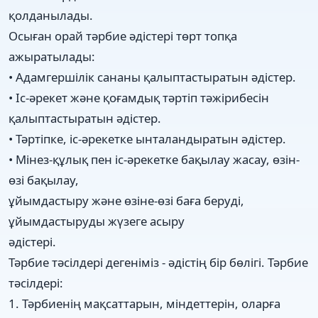
қолданылады.
Осыған орай тәрбие әдістері төрт топқа
ажыратылады:
• Адамгершілік сананы қалыптастыратын әдістер.
• Іс-әрекет және қоғамдық тәртіп тәжірибесін
қалыптастыратын әдістер.
• Тәртіпке, іс-әрекетке ынталандыратын әдістер.
• Мінез-құлық пен іс-әрекетке бақылау жасау, өзін-
өзі бақылау,
ұйымдастыру және өзіне-өзі баға беруді,
ұйымдастыруды жүзеге асыру
әдістері.
Тәрбие тәсілдері дегеніміз - әдістің бір бөлігі. Тәрбие
тәсілдері:
1. Тәрбиенің мақсаттарын, міндеттерін, оларға