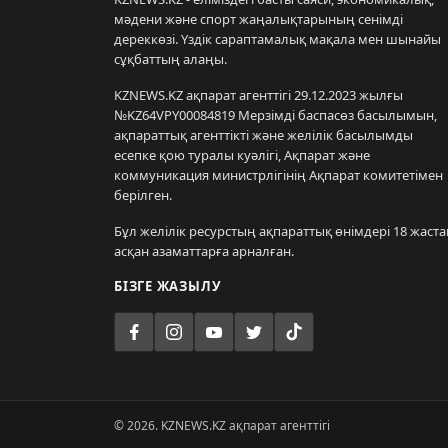
мәдени және спорт жаңалықтарының сенімді
дереккөзі. Үздік сараптамалық мақала мен шынайы
сұқбаттың алаңы.
KZNEWS.KZ ақпарат агенттігі 29.12.2023 жылғы
№KZ64VPY00084819 Мерзімді баспасөз басылымын,
ақпараттық агенттікті және желілік басылымды
есепке қою туралы куәлігі, Ақпарат және
коммуникация министрлігінің Ақпарат комитетімен
берілген.
Бұл желілік ресурстың ақпараттық өнімдері 18 жаста
асқан азаматтарға арналған.
БІЗГЕ ЖАЗЫЛУ
© 2026. KZNEWS.KZ ақпарат агенттігі