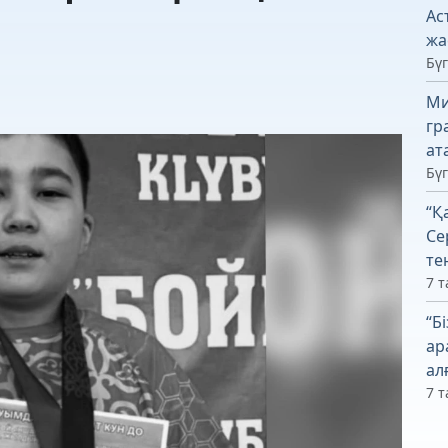
Ас
жа
Бүг
Ми
гр
ат
Бүг
“Қ
Се
те
7 т
“Б
ар
ал
7 т