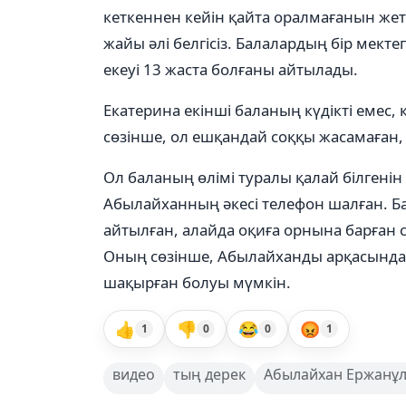
кеткеннен кейін қайта оралмағанын жет
жайы әлі белгісіз. Балалардың бір мект
екеуі 13 жаста болғаны айтылады.
Екатерина екінші баланың күдікті емес, 
сөзінше, ол ешқандай соққы жасамаған,
Ол баланың өлімі туралы қалай білгенін
Абылайханның әкесі телефон шалған. Ба
айтылған, алайда оқиға орнына барған с
Оның сөзінше, Абылайханды арқасында 
шақырған болуы мүмкін.
👍
👎
😂
😡
1
0
0
1
видео
тың дерек
Абылайхан Ержанұ