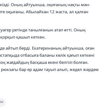
кізді. Оның айтуынша, оқиғаның нақты мән-
епте оқығаны, Абылайхан 12 жаста, ал қалған
куәгер ретінде танылғанын атап өтті. Оның
 қорқып қашып кеткен.
 де айтып берді. Екатеринаның айтуынша, оған
стапқыда отбасыға баланы көлік қағып кеткені
оң жағдайдың басқаша екені белгілі болған.
рюкзагы бар ер адам тауып алып, жедел жәрдем
лы