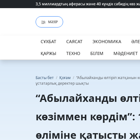
3,5 миллиардтың аферасы және 40 күндік сәбидің көз
3,5 миллиардтың аферасы және 40 күндік сәбидің көз
МӘЗІР
СҰХБАТ
САЯСАТ
ЭКОНОМИКА
ӘЛ
ҚАРЖЫ
ТЕХНО
БІЛІМ
МӘДЕНИЕТ
Басты бет
/
Қоғам
/
“Абылайханды өлтіріп жатқанын к
ұстатарлық деректер шықты
“Абылайханды өлт
көзіммен көрдім”:
өліміне қатысты ж