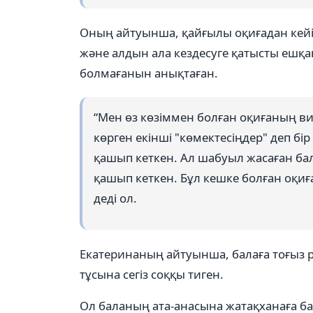
Оның айтуынша, қайғылы оқиғадан кейі
және алдын ала кездесуге қатысты ешқа
болмағанын анықтаған.
“Мен өз көзіммен болған оқиғаның в
көрген екінші "көмектесіңдер" деп бі
қашып кеткен. Ал шабуыл жасаған ба
қашып кеткен. Бұл кешке болған оқиғ
деді ол.
Екатеринаның айтуынша, балаға тоғыз ре
тұсына сегіз соққы тиген.
Ол баланың ата-анасына жатақханаға бар