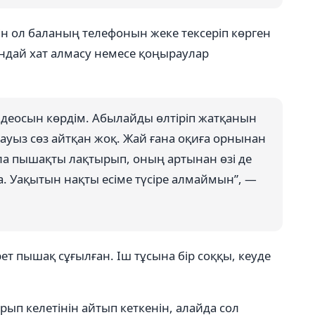
н ол баланың телефонын жеке тексеріп көрген
ндай хат алмасу немесе қоңыраулар
идеосын көрдім. Абылайды өлтіріп жатқанын
р ауыз сөз айтқан жоқ. Жай ғана оқиға орнынан
ла пышақты лақтырып, оның артынан өзі де
а. Уақытын нақты есіме түсіре алмаймын”, —
т пышақ сұғылған. Іш тұсына бір соққы, кеуде
ып келетінін айтып кеткенін, алайда сол