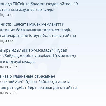
танада TikTok-та балағат сөздер айтқан 19
стағы қыз жауапқа тартылды
ін, 10:10
нистрі Саясат Нұрбек мемлекеттік
антқа ие бола алмаған талапкерлердің
а-аналарына не істеуге болатынын айтты
ін, 09:46
айырымдылыққа жұмсалады”: Нұрай
рікбайдың өліміне кінәліден 10 миллиард
нге өндіруді сұрады
амыз, 2026
із қазір Ұлдананың отбасымен
аласпаймыз”: Әділет Зейнелдің анасы
ғаш рет сұхбат беріп, өз шындығын айтты
амыз, 2026