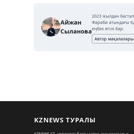
2023 жылдан бастап
Айжан
Фараби атындағы Қ
еңбек өтілі бар.
Сыланова
Автор мақалалары
KZNEWS ТУРАЛЫ
KZNEWS.KZ - еліміздегі басты саяси, экономикалық,