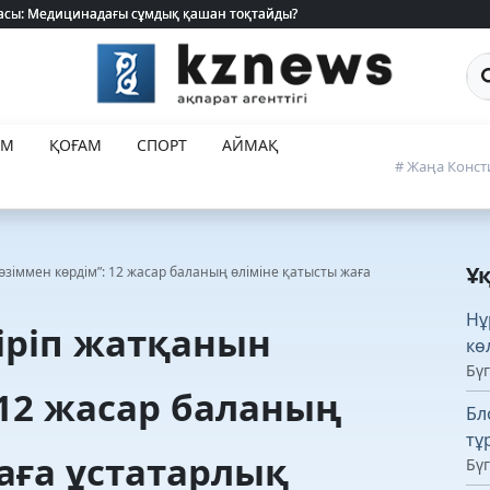
 жасы: Медицинадағы сұмдық қашан тоқтайды?
 жасы: Медицинадағы сұмдық қашан тоқтайды?
Са
ЕМ
ҚОҒАМ
СПОРТ
АЙМАҚ
# Жаңа Конст
Ұ
өзіммен көрдім”: 12 жасар баланың өліміне қатысты жаға
Нұ
іріп жатқанын
кө
Бүг
 12 жасар баланың
Бл
тұ
аға ұстатарлық
Бүг