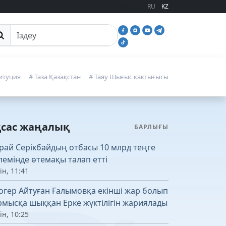
RU
KZ
йттан іздеу
итуция
# Таза Қазақстан
# Таяу Шығыс қақтығысы
қсас жаңалық
БАРЛЫҒЫ
рай Серікбайдың отбасы 10 млрд теңге
лемінде өтемақы талап етті
ін, 11:41
огер Айтуған Ғалымовқа екінші жар болып
рмысқа шыққан Ерке жүктілігін жариялады
ін, 10:25