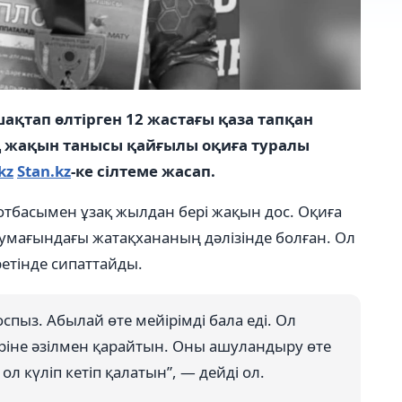
ақтап өлтірген 12 жастағы қаза тапқан
 жақын танысы қайғылы оқиға туралы
kz
Stan.kz
-ке сілтеме жасап.
тбасымен ұзақ жылдан бері жақын дос. Оқиға
умағындағы жатақхананың дәлізінде болған. Ол
етінде сипаттайды.
спыз. Абылай өте мейірімді бала еді. Ол
іне әзілмен қарайтын. Оны ашуландыру өте
 ол күліп кетіп қалатын”, — дейді ол.