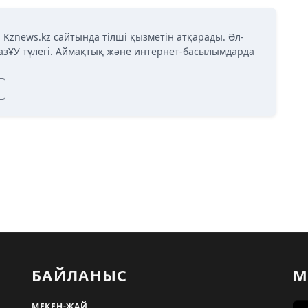
 Kznews.kz сайтында тілші қызметін атқарады. Әл-
азҰУ түлегі. Аймақтық және интернет-басылымдарда
БАЙЛАНЫС
М
МЕКЕН-ЖАЙ