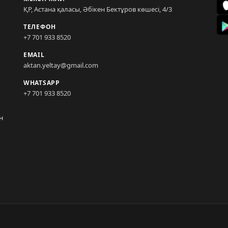
ҚР, Астана қаласы, Әбікен Бектұров көшесі, 4/3
ТЕЛЕФОН
+7 701 933 8520
EMAIL
aktan.yeltay@gmail.com
WHATSAPP
+7 701 933 8520
н