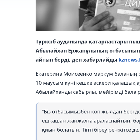
Түрксіб ауданында қатарластары пыш
Абылайхан Ержанұлының отбасының
айтып берді, деп хабарлайды
kznews.
Екатерина Моисеенко марқұм баланың о
10 маусым күні кешке әскери қалашық а
Абылайханды сабырлы, мейірімді бала р
“Біз отбасымызбен көп жылдан бері до
ешқашан жанжалға араласпайтын, бәр
қиын болатын. Тіпті біреу ренжітсе де,