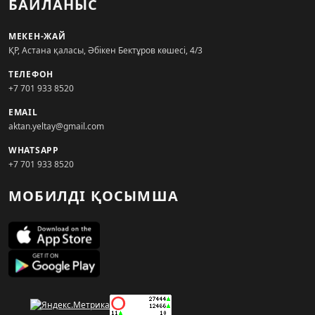
БАЙЛАНЫС
МЕКЕН-ЖАЙ
ҚР, Астана қаласы, Әбікен Бектұров көшесі, 4/3
ТЕЛЕФОН
+7 701 933 8520
EMAIL
aktan.yeltay@gmail.com
WHATSAPP
+7 701 933 8520
МОБИЛДІ ҚОСЫМША