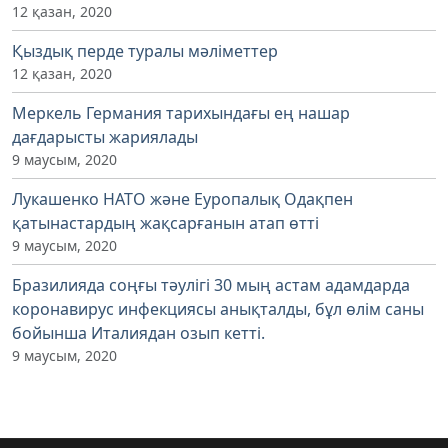
12 қазан, 2020
Қыздық перде туралы мәліметтер
12 қазан, 2020
Меркель Германия тарихындағы ең нашар
дағдарысты жариялады
9 маусым, 2020
Лукашенко НАТО және Еуропалық Одақпен
қатынастардың жақсарғанын атап өтті
9 маусым, 2020
Бразилияда соңғы тәулігі 30 мың астам адамдарда
коронавирус инфекциясы анықталды, бұл өлім саны
бойынша Италиядан озып кетті.
9 маусым, 2020