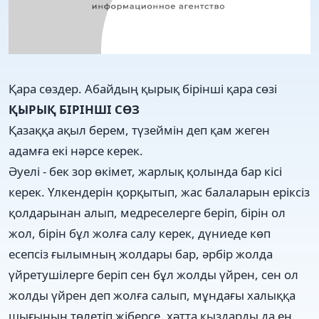
Қара сөздер. Абайдың қырық бірінші қара сөзі
ҚЫРЫҚ БІРІНШІ СӨЗ
Қазаққа ақыл берем, түзеймін деп қам жеген
адамға екі нәрсе керек.
Әуелі - бек зор өкімет, жарлық қолында бар кісі
керек. Үлкендерін қорқытып, жас балаларын еріксіз
қолдарынан алып, медреселерге беріп, бірін ол
жол, бірін бұл жолға салу керек, дүниеде көп
есепсіз ғылымның жолдары бар, әрбір жолда
үйретушілерге беріп сен бұл жолды үйрен, сен ол
жолды үйрен деп жолға салып, мұндағы халыққа
шығынын төлетіп жіберсе, хәтта қыздарды да ең