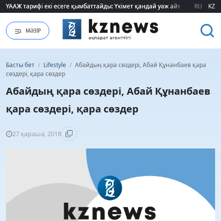
ҮААЖ тарифі екі есеге қымбаттайды: Үкімет қандай уәж айтады?
ҮААЖ тарифі екі есеге қымбаттайды: Үкімет қандай уәж айтады?
RU
KZ
МӘЗІР
Басты бет
/
Lifestyle
/
Абайдың қара сөздері, Абай Құнанбаев қара
сөздері, қара сөздер
Абайдың қара сөздері, Абай Құнанбаев
қара сөздері, қара сөздер
27 қараша, 2018