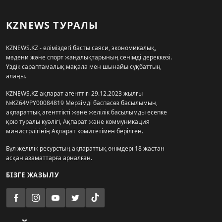
KZNEWS ТУРАЛЫ
KZNEWS.KZ - еліміздегі басты саяси, экономикалық,
мәдени және спорт жаңалықтарының сенімді дереккөзі.
Үздік сараптамалық мақала мен шынайы сұқбаттың
алаңы.
KZNEWS.KZ ақпарат агенттігі 29.12.2023 жылғы
№KZ64VPY00084819 Мерзімді баспасөз басылымын,
ақпараттық агенттікті және желілік басылымды есепке
қою туралы куәлігі, Ақпарат және коммуникация
министрлігінің Ақпарат комитетімен берілген.
Бұл желілік ресурстың ақпараттық өнімдері 18 жастан
асқан азаматтарға арналған.
БІЗГЕ ЖАЗЫЛУ