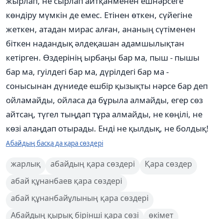
жырлап, не сырлап айтқанменен ешнәрсеге
көндіру мүмкін де емес. Етінен өткен, сүйегіне
жеткен, атадан мирас алған, ананың сүтіменен
біткен надандық әлдеқашан адамшылықтан
кетірген. Өздерінің ырбаңы бар ма, пыш - пышы
бар ма, гуілдегі бар ма, дүрілдегі бар ма -
сонысынан дүниеде ешбір қызықты нәрсе бар деп
ойламайды, ойласа да бұрыла алмайды, егер сөз
айтсаң, түгел тыңдап тұра алмайды, не көңілі, не
көзі алаңдап отырады. Енді не қылдық, не болдық!
Абайдың басқа да қара сөздері
жарлық
абайдың қара сөздері
Қара сөздер
абай құнанбаев қара сөздері
абай құнанбайұлының қара сөздері
Абайдың қырық бірінші қара сөзі
өкімет