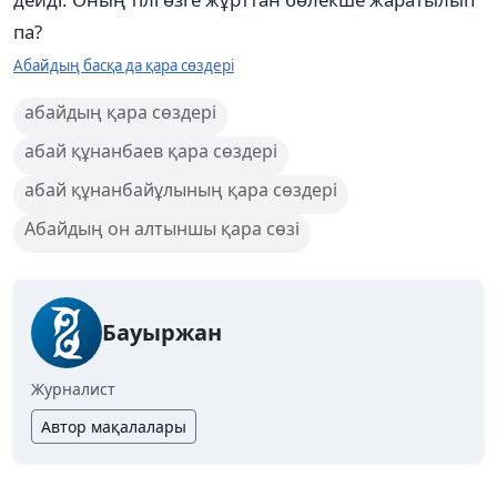
па?
Абайдың басқа да қара сөздері
абайдың қара сөздері
абай құнанбаев қара сөздері
абай құнанбайұлының қара сөздері
Абайдың он алтыншы қара сөзі
Бауыржан
Журналист
Автор мақалалары