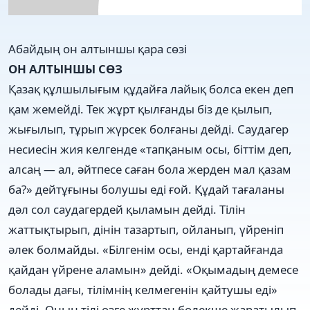
Абайдың он алтыншы қара сөзі
ОН АЛТЫНШЫ СӨЗ
Қазақ құлшылығым құдайға лайық болса екен деп
қам жемейді. Тек жұрт қылғанды біз де қылып,
жығылып, тұрып жүрсек болғаны дейді. Саудагер
несиесін жия келгенде «тапқаным осы, біттім деп,
алсаң — ал, әйтпесе саған бола жерден мал қазам
ба?» дейтұғыны болушы еді ғой. Құдай тағаланы
дәл сол саудагердей қыламын дейді. Тілін
жаттықтырып, дінін тазартып, ойланып, үйреніп
әлек болмайды. «Білгенім осы, енді қартайғанда
қайдан үйрене аламын» дейді. «Оқымадың демесе
болады дағы, тілімнің келмегенін қайтушы еді»
дейді. Оның тілі өзге жұрттан бөлекше жаратылып