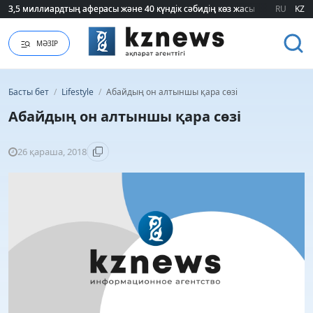
3,5 миллиардтың аферасы және 40 күндік сәбидің көз жасы: Медицинад
3,5 миллиардтың аферасы және 40 күндік сәбидің көз жасы: Медицинад
RU
KZ
МӘЗІР
Басты бет
/
Lifestyle
/
Абайдың он алтыншы қара сөзі
Абайдың он алтыншы қара сөзі
26 қараша, 2018