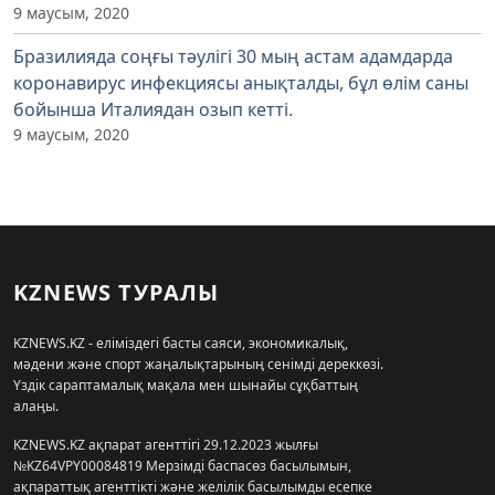
9 маусым, 2020
Бразилияда соңғы тәулігі 30 мың астам адамдарда
коронавирус инфекциясы анықталды, бұл өлім саны
бойынша Италиядан озып кетті.
9 маусым, 2020
KZNEWS ТУРАЛЫ
KZNEWS.KZ - еліміздегі басты саяси, экономикалық,
мәдени және спорт жаңалықтарының сенімді дереккөзі.
Үздік сараптамалық мақала мен шынайы сұқбаттың
алаңы.
KZNEWS.KZ ақпарат агенттігі 29.12.2023 жылғы
№KZ64VPY00084819 Мерзімді баспасөз басылымын,
ақпараттық агенттікті және желілік басылымды есепке