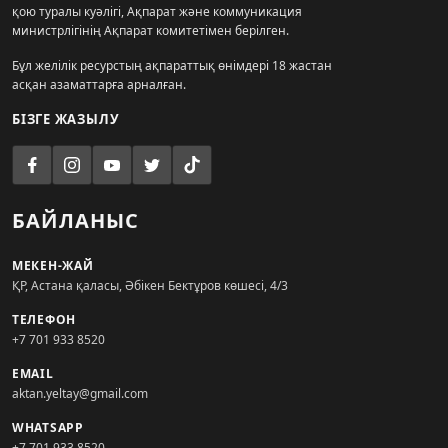
қою туралы куәлігі, Ақпарат және коммуникация
министрлігінің Ақпарат комитетімен берілген.
Бұл желілік ресурстың ақпараттық өнімдері 18 жастан
асқан азаматтарға арналған.
БІЗГЕ ЖАЗЫЛУ
БАЙЛАНЫС
МЕКЕН-ЖАЙ
ҚР, Астана қаласы, Әбікен Бектұров көшесі, 4/3
ТЕЛЕФОН
+7 701 933 8520
EMAIL
aktan.yeltay@gmail.com
WHATSAPP
+7 701 933 8520