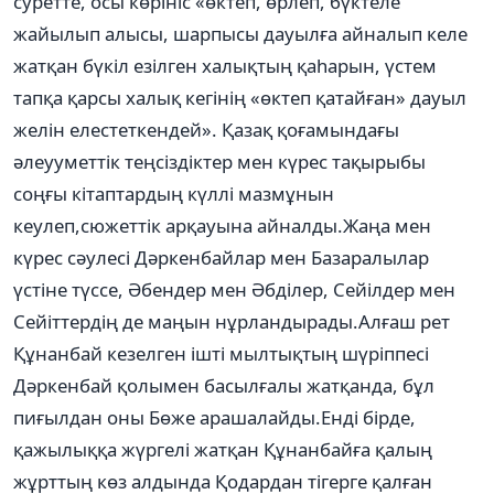
суретте, осы көрініс «өктеп, өрлеп, бүктеле
жайылып алысы, шарпысы дауылға айналып келе
жатқан бүкіл езілген халықтың қаһарын, үстем
тапқа қарсы халық кегінің «өктеп қатайған» дауыл
желін елестеткендей». Қазақ қоғамындағы
әлеууметтік теңсіздіктер мен күрес тақырыбы
соңғы кітаптардың күллі мазмұнын
кеулеп,сюжеттік арқауына айналды.Жаңа мен
күрес сәулесі Дәркенбайлар мен Базаралылар
үстіне түссе, Әбендер мен Әбділер, Сейілдер мен
Сейіттердің де маңын нұрландырады.Алғаш рет
Құнанбай кезелген ішті мылтықтың шүріппесі
Дәркенбай қолымен басылғалы жатқанда, бұл
пиғылдан оны Бөже арашалайды.Енді бірде,
қажылыққа жүргелі жатқан Құнанбайға қалың
жұрттың көз алдында Қодардан тігерге қалған