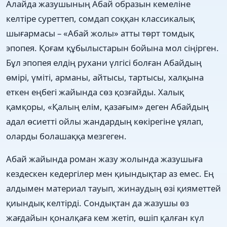
Алайда жазушының Абай образын кемеліне
келтіре суреттеп, сомдап соққан классикалық
шығармасы – «Абай жолы» атты төрт томдық
эпопея. Қоғам құбылыстарын бойына мол сіңірген.
Бұл эпопея елдің рухани үлгісі болған Абайдың
өмірі, үміті, арманы, айтысы, тартысы, халқына
еткен еңбегі жайында сөз қозғайды. Халық
қамқоры, «Қалың елім, қазағым» деген Абайдың
адал өсиетті ойлы жандардың көкірегіне ұялап,
оларды болашаққа мезгеген.
Абай жайында роман жазу жолында жазушыға
кездескен кедергілер мен қиындықтар аз емес. Ең
алдымен материал тауып, жинаудың өзі қияметтей
қиындық келтірді. Сондықтан да жазушы өз
жағдайын қоналқаға кем жетіп, өшіп қалған күл