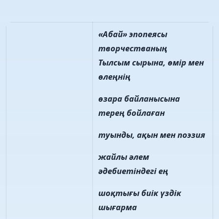
«Абай» эпопеясы
творчестваның
Тылсым сырына, өмір мен
өлеңнің
өзара байланысына
терең бойлаған
туынды, ақын мен поэзия
жайлы әлем
әдебиетіндегі ең
шоқтығы биік үздік
шығарма