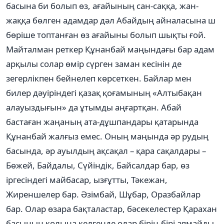
басына би болып өз, ағайының сан-саққа, жан-
жаққа бөлген адамдар дәл Абайдың айналасына ш
бөріше топтанған өз ағайыны болып шықты ғой.
Майталман реткер Құнанбай маңындағы бар адам
арқылы солар өмір сүрген заман кесінін де
зегерлікпен бейнелеп көрсеткен. Байлар мен
билер дәуіріндегі қазақ қоғамының «Алтыбақан
алауыздығын» да ұтымды аңғартқан. Абай
бастаған жаңаның ата-дұшпандары қатарында
Құнанбай жалғыз емес. Оның маңында әр рудың
басында, әр ауылдың ақсақал – қара сақалдары –
Бөжей, Байдалы, Сүйіндік, Байсалдар бар, өз
іргесіндегі майбасар, ызғұтты, Тәкежан,
Жиреншелер бар. Әзімбай, Шұбар, Оразбайлар
бар. Олар өзара бақталастар, бәсекелестер Қарахан
басының қолына келгенде олар бірін-бірі аямайды,