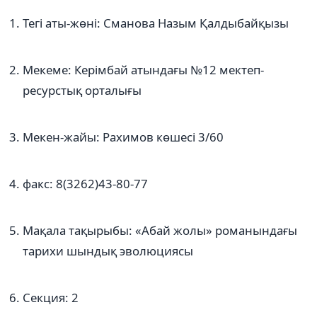
Тегі аты-жөні: Сманова Назым Қалдыбайқызы
Мекеме: Керімбай атындағы №12 мектеп-
ресурстық орталығы
Мекен-жайы: Рахимов көшесі 3/60
факс: 8(3262)43-80-77
Мақала тақырыбы: «Абай жолы» романындағы
тарихи шындық эволюциясы
Секция: 2