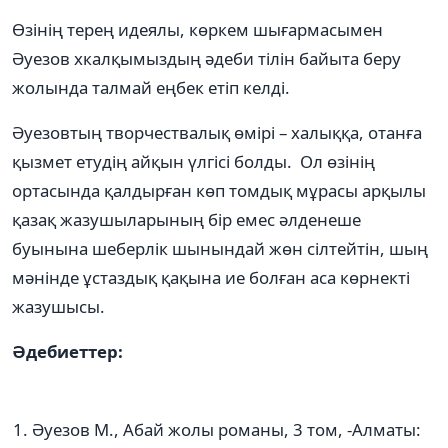
Өзінің терең идеялы, көркем шығармасымен
Әуезов хкалқымыздың әдеби тілін байыта беру
жолында талмай еңбек етіп келді.
Әуезовтың творчествалық өмірі – халыққа, отанға
қызмет етудің айқын үлгісі болды. Ол өзінің
ортасында қалдырған көп томдық мұрасы арқылы
қазақ жазушыларының бір емес әлденеше
буынына шеберлік шынындай жөн сілтейтін, шың
мәнінде ұстаздық қақына ие болған аса көрнекті
жазушысы.
Әдебиеттер:
Әуезов М., Абай жолы романы, 3 том, -Алматы: