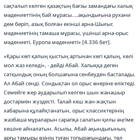
сақталып келген қазақтың бағзы замандағы халық
мәдениеттінің бай мұрасы...,ақындығына рухани
дем беріп, азық болған екінші арна-Шығыс
мәдениетінің тамаша мұрасы, үшінші арна-орыс
мәдениеті, Еуропа мәдениеті» [4.336 бет].
«Қары көп қалың қыстың артынан көгі қалың, көлі
мол жаз келеді», - дейді Абай. Халыққа деген
сатқындық оның болшағына сенбеуден басталады.
Ал Абай сенді. Сондықтан ол орыс өнеріне еліктеді.
Семейге жер аударылып келген шын жанашыр
достармен жүздесті. Талай кеш жан-жақтын
хабарына құлайқтанатын, орыс классиктерінің
жазбаша мұраларын сарапқа салатын қилы әңгіме
кешіне айналатын. Асылы, Абай ақындығының
арғы тамыры өзінің туған топырағындағы, төл