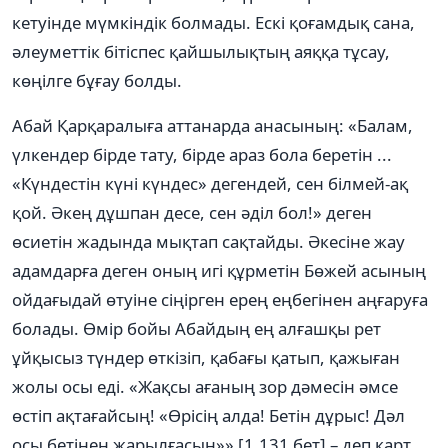
кетуінде мүмкіндік болмады. Ескі қоғамдық сана,
әлеуметтік бітіспес қайшылықтың аяққа тұсау,
көңілге бұғау болды.
Абай Қарқаралыға аттанарда анасының: «Балам,
үлкендер бірде тату, бірде араз бола беретін ...
«Күндестін күні күндес» дегендей, сен білмей-ақ
қой. Әкең дұшпан десе, сен әділ бол!» деген
өсиетін жадында мықтап сақтайды. Әкесіне жау
адамдарға деген оның игі құрметін Бөжей асының
ойдағыдай өтуіне сіңірген ерең еңбегінен аңғаруға
болады. Өмір бойы Абайдың ең алғашқы рет
ұйқысыз түндер өткізіп, қабағы қатып, қажыған
жолы осы еді. «Жақсы ағаның зор дәмесін әмсе
өстіп ақтағайсың! «Өрісің алда! Бетін дұрыс! Дәл
осы бетінен жарылғасын»» [1.131 бет] – деп қарт