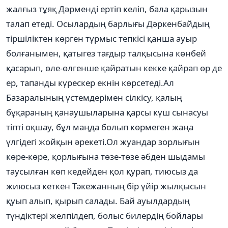
жалғыз тұяқ Дәрменді ертіп келіп, бала қарызын
талап етеді. Осылардың барлығы Дәркенбайдың
тіршіліктен көрген тұрмыс тепкісі қанша ауыр
болғанымен, қатыгез тағдыр талқысына көнбей
қасарып, өле-өлгенше қайратын кекке қайрап өр де
ер, тапанды күрескер екнін көрсетеді.Ал
Базаралының үстемдерімен сілкісу, қалың
бұқараның қанаушыларына қарсы күш сынасуы
тіпті оқшау, бұл маңда болып көрмеген жаңа
үлгідегі жойқын әрекеті.Ол жуандар зорлығын
көре-көре, қорлығына төзе-төзе әбден шыдамы
таусылған көп кедейден қол қурап, тиюсыз да
жиюсыз кеткен Тәкежанның бір үйір жылқысын
қуып алып, қырып салады. Бай ауылдардың
түндіктері желпілдеп, болыс билердің бойлары