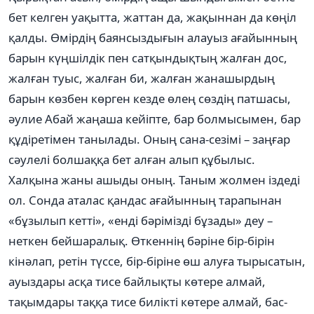
бет келген уақытта, жаттан да, жақыннан да көңіл
қалды. Өмірдің баянсыздығын алауыз ағайынның
барын күңшілдік пен сатқындықтың жалған дос,
жалған туыс, жалған би, жалған жанашырдың
барын көзбен көрген кезде өлең сөздің патшасы,
әулие Абай жаңаша кейіпте, бар болмысымен, бар
құдіретімен танылады. Оның сана-сезімі – заңғар
сәулелі болшаққа бет алған алып құбылыс.
Халқына жаны ашыды оның. Таным жолмен іздеді
ол. Сонда аталас қандас ағайынның тарапынан
«бұзылып кетті», «енді бәрімізді бұзады» деу –
неткен бейшаралық. Өткеннің бәріне бір-бірін
кінәлап, ретін түссе, бір-біріне өш алуға тырысатын,
ауыздары асқа тисе байлықты көтере алмай,
тақымдары таққа тисе билікті көтере алмай, бас-