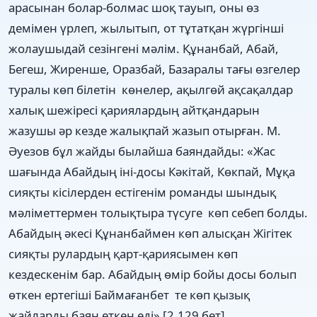
арасынан болар-болмас шоқ тауып, оны өз
демімен үрлеп, жылытып, от тұтатқан жүргінші
жолаушыдай сезінгені мәлім. Құнанбай, Абай,
Бегеш, Жиренше, Оразбай, Базаралы тағы өзгелер
туралы көп білетін көнелер, ақылгөй ақсақалдар
халық шежіресі қариялардың айтқандарын
жазушы әр кезде жалықпай жазып отырған. М.
Әуезов бұл жайды былайша баяндайды: «Жас
шағында Абайдың іні-досы Кәкітай, Көкпай, Мұқа
сияқты кісілерден естігенім романды шындық
мәліметтермен толықтыра түсуге көп себеп болды.
Абайдың әкесі Құнанбаймен көп алысқан Жігітек
сияқты рулардың қарт-қариясымен көп
кездескенім бар. Абайдың өмір бойы досы болып
өткен ертегіші Баймағанбет те көп қызық
жайларды баян еткен еді» [2.129 бет].