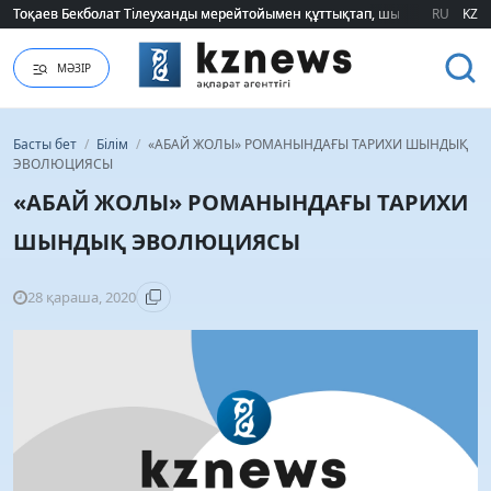
RU
KZ
2026 жылғы білім грантын иеленгендердің тізімі жарияланды (ТІЗІМ)
МӘЗІР
Басты бет
/
Білім
/
«АБАЙ ЖОЛЫ» РОМАНЫНДАҒЫ ТАРИХИ ШЫНДЫҚ
ЭВОЛЮЦИЯСЫ
«АБАЙ ЖОЛЫ» РОМАНЫНДАҒЫ ТАРИХИ
ШЫНДЫҚ ЭВОЛЮЦИЯСЫ
28 қараша, 2020