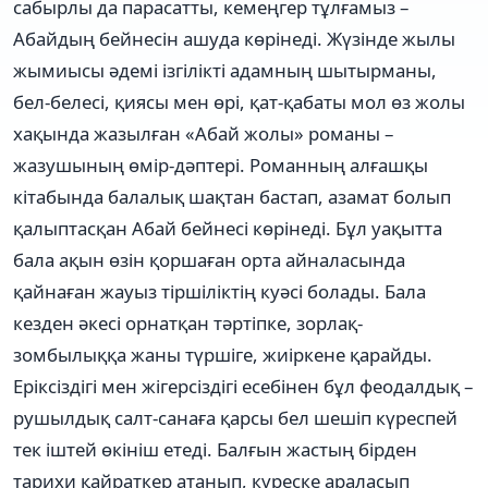
сабырлы да парасатты, кемеңгер тұлғамыз –
Абайдың бейнесін ашуда көрінеді. Жүзінде жылы
жымиысы әдемі ізгілікті адамның шытырманы,
бел-белесі, қиясы мен өрі, қат-қабаты мол өз жолы
хақында жазылған «Абай жолы» романы –
жазушының өмір-дәптері. Романның алғашқы
кітабында балалық шақтан бастап, азамат болып
қалыптасқан Абай бейнесі көрінеді. Бұл уақытта
бала ақын өзін қоршаған орта айналасында
қайнаған жауыз тіршіліктің куәсі болады. Бала
кезден әкесі орнатқан тәртіпке, зорлақ-
зомбылыққа жаны түршіге, жиіркене қарайды.
Еріксіздігі мен жігерсіздігі есебінен бұл феодалдық –
рушылдық салт-санаға қарсы бел шешіп күреспей
тек іштей өкініш етеді. Балғын жастың бірден
тарихи қайраткер атанып, күреске араласып