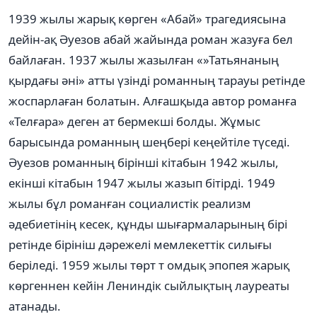
1939 жылы жарық көрген «Абай» трагедиясына
дейін-ақ Әуезов абай жайында роман жазуға бел
байлаған. 1937 жылы жазылған «»Татьянаның
қырдағы әні» атты үзінді романның тарауы ретінде
жоспарлаған болатын. Алғашқыда автор романға
«Телғара» деген ат бермекші болды. Жұмыс
барысында романның шеңбері кеңейтіле түседі.
Әуезов романның бірінші кітабын 1942 жылы,
екінші кітабын 1947 жылы жазып бітірді. 1949
жылы бұл романған социалистік реализм
әдебиетінің кесек, құнды шығармаларының бірі
ретінде бірініш дәрежелі мемлекеттік силығы
беріледі. 1959 жылы төрт т омдық эпопея жарық
көргеннен кейін Лениндік сыйлықтың лауреаты
атанады.