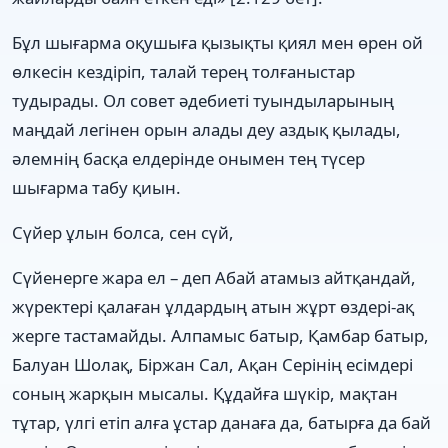
Бұл шығарма оқушыға қызықты қиял мен өрен ой
өлкесін кездіріп, талай терең толғаныстар
тудырады. Ол совет әдебиеті туындыларының
маңдай легінен орын алады деу аздық қылады,
әлемнің басқа елдерінде онымен тең түсер
шығарма табу қиын.
Сүйер ұлын болса, сен сүй,
Сүйенерге жара ел – деп Абай атамыз айтқандай,
жүректері қалаған ұлдардың атын жұрт өздері-ақ
жерге тастамайды. Алпамыс батыр, Қамбар батыр,
Балуан Шолақ, Біржан Сал, Ақан Серінің есімдері
соның жарқын мысалы. Құдайға шүкір, мақтан
тұтар, үлгі етіп алға ұстар данаға да, батырға да бай