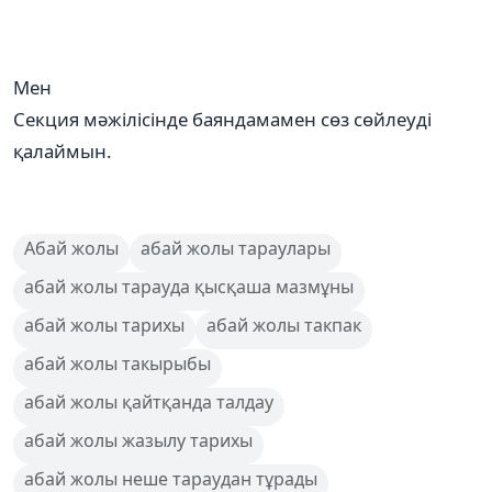
Мен
Секция мәжілісінде баяндамамен сөз сөйлеуді
қалаймын.
Абай жолы
абай жолы тараулары
абай жолы тарауда қысқаша мазмұны
абай жолы тарихы
абай жолы такпак
абай жолы такырыбы
абай жолы қайтқанда талдау
абай жолы жазылу тарихы
абай жолы неше тараудан тұрады