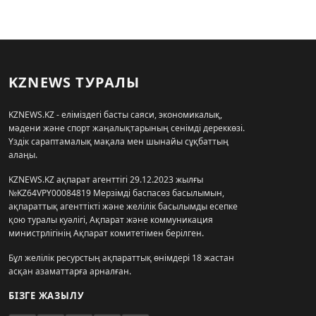
KZNEWS ТУРАЛЫ
KZNEWS.KZ - еліміздегі басты саяси, экономикалық,
мәдени және спорт жаңалықтарының сенімді дереккөзі.
Үздік сараптамалық мақала мен шынайы сұқбаттың
алаңы.
KZNEWS.KZ ақпарат агенттігі 29.12.2023 жылғы
№KZ64VPY00084819 Мерзімді баспасөз басылымын,
ақпараттық агенттікті және желілік басылымды есепке
қою туралы куәлігі, Ақпарат және коммуникация
министрлігінің Ақпарат комитетімен берілген.
Бұл желілік ресурстың ақпараттық өнімдері 18 жастан
асқан азаматтарға арналған.
БІЗГЕ ЖАЗЫЛУ