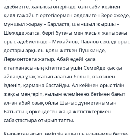
әдебиетте, халыққа өнерінде, өзін сәби кезінен
қиял-ғажайып ертегілермен әлделиген Зере әжеде,
мұншыл жырау – Барласта, шыншыл жыршы –
Шөжеде жатса, бергі бұтағы мен жасыл жапырағы
орыс әдебиетінде – Михайлов, Павлов секілді орыс
достары арқылы қолы жеткен Пушкинде,
Лермонтовта жатыр. Абай әдейі қала
кітапханасының кітаптары үшін Семейде қысқы
айларда ұзақ жатып алатын болып, өз-өзінен
ізденіп, қармана бастайды. Ал кейінен орыс тілін
жақсы меңгеріп, ғылым әлеміне өз бетімен бағыт
алған абай озық ойлы Шығыс дүниетанымын
Батыстың өркеңдеген жаңа жетістіктерімен
сабақтастыра отырып тапты.
Қырықтан асып, өмірдің ащы шындығымен бетпе-