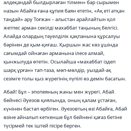
әлдеқандай былдырлаған тілмен» бар сырымен
назын Абайға ғана құпия баян ететін, «Ақ еті атқан
таңдай» ару Тоғжан – алыстан арайлайтын қол
жетпес арман секілді махаббат таңының белгісі.
Алайда олардың тәуелділік қақпанына құрсалуы
бәрінен де қым-қиғаш. Қыршын жас көз ұшінда
сағымдай ойнаған арманына ілесе алмай,
қынжылуда өтетін. Осылайша «махаббат іздеп
шарқ ұрған» тап-таза, мөп-мөлдір, уыздай-ақ
сезімге толы қыз жүрегінің лүпілі өз демін басатын.
Абай! Бұл – эпопеяның жаны мен жүрегі. Абай
бейнесі Әуезов қиялында, оның қалам ұстаған,
күнінен бастап өрбіген. Әуезовтың өзі Абайға, Абай
өзіне айналып кеткенше бұл бейнені қағаз бетіне
түсірмей тек іштей пісіре берген.