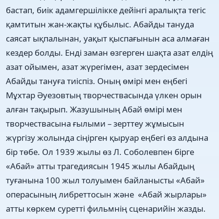
бастап, биік адамгершілікке дейінгі аралықта тегіс
қамтитын жан-жақты құбылыс. Абайды тануда
саясат ықпалынан, уақыт қыспағынын аса алмаған
кездер болды. Енді заман өзгерген шақта азат елдің
азат ойымен, азат жүрегімен, азат зердесімен
Абайды тануға тиіспіз. Оның өмірі мен еңбегі
Мұхтар Әуезовтың творчествасында үлкен орын
алған тақырып. Жазушының Абай өмірі мен
творчествасына ғылыми – зерттеу жұмысын
жүргізу жолында сіңірген қыруар еңбегі өз алдына
бір төбе. Ол 1939 жылы өз Л. Соболевпен бірге
«Абай» атты трагедиясын 1945 жылы Абайдың
туғанына 100 жыл толуымен байланысты «Абай»
операсының либреттосын және «Абай жырлары»
атты көркем суретті фильмнің сценарийін жазды.