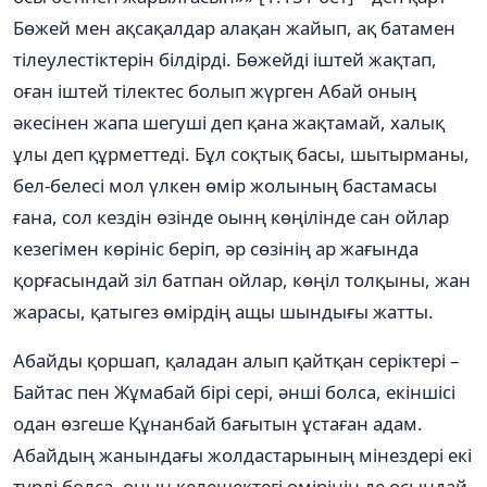
Бөжей мен ақсақалдар алақан жайып, ақ батамен
тілеулестіктерін білдірді. Бөжейді іштей жақтап,
оған іштей тілектес болып жүрген Абай оның
әкесінен жапа шегуші деп қана жақтамай, халық
ұлы деп құрметтеді. Бұл соқтық басы, шытырманы,
бел-белесі мол үлкен өмір жолының бастамасы
ғана, сол кездін өзінде оынң көңілінде сан ойлар
кезегімен көрініс беріп, әр сөзінің ар жағында
қорғасындай зіл батпан ойлар, көңіл толқыны, жан
жарасы, қатыгез өмірдің ащы шындығы жатты.
Абайды қоршап, қаладан алып қайтқан серіктері –
Байтас пен Жұмабай бірі сері, әнші болса, екіншісі
одан өзгеше Құнанбай бағытын ұстаған адам.
Абайдың жанындағы жолдастарының мінездері екі
түрлі болса, оның келешектегі өмірінің де осындай