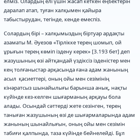
елміз. Олардың елі үшін жасап кеткен еңбектерін
даралап атап, туған халқымен қайыра
табыстырудан, тегінде, кенде емеспіз.
Солардың бірі – халқымыздың біртуар ардақты
азаматы М. Әуезов «Тірлікке терең шомып, ой
ұрығын терең көміп іздену керек» [3.193 бет] деп
жазушының өзі айтқандай үздіксіз ізденістер мен
кең толғаныстар арқасында ғана адам жанының
асыл қасиеттері, оның ойы мен сезімінің
кінәратсыз шынайылығы барынша анық, нақты
күйінде кез-келген шығарманың арқауы бола
алады. Осындай сәттерді жете сезінген, терең
таныған жазушының өзі де шығармаларында адам
жанының шынайлығын, оның ойы мен сезімін
табиғи қалпында, таза күйінде бейнелейді. Бұл