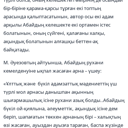
бір-біріне қарама-қарсы тұрған екі топтың
арасында қалыптасатынын, автор осы екі адам
арқылы Абайдың келешекте екі ортамен істес
болатынын, оның сүйгені, қалағаны халқы,
ақындық болатынын алғашқы беттен-ақ
байқатады.
М. Әуезовтың айтуынша, Абайдың рухани
кемелденуіне ықпал жасаған арна – үшеу:
«Ұлттық және бүкіл адамзаттық мәдениеттің үш
түрлі мол арнасы данышпан ақынның
шығармашылық ісіне рухани азық болды..Абайдың
бүкіл ой-қиялына, әлеуметтік, ақындық ісіне дем
беріп, шапағатын төккен арнаның бірі – халықтың
өзі жасаған, ауыздан ауызға тараған, баспа жүзінде