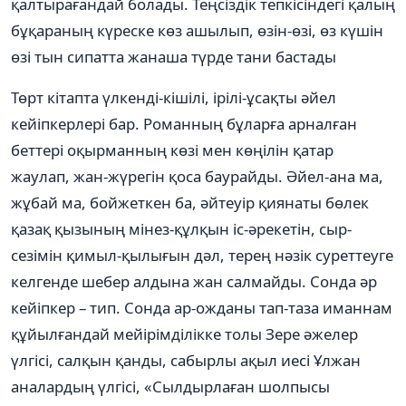
қалтырағандай болады. Теңсіздік тепкісіндегі қалың
бұқараның күреске көз ашылып, өзін-өзі, өз күшін
өзі тын сипатта жанаша түрде тани бастады
Төрт кітапта үлкенді-кішілі, ірілі-ұсақты әйел
кейіпкерлері бар. Романның бұларға арналған
беттері оқырманның көзі мен көңілін қатар
жаулап, жан-жүрегін қоса баурайды. Әйел-ана ма,
жұбай ма, бойжеткен ба, әйтеуір қиянаты бөлек
қазақ қызының мінез-құлқын іс-әрекетін, сыр-
сезімін қимыл-қылығын дәл, терең нәзік суреттеуге
келгенде шебер алдына жан салмайды. Сонда әр
кейіпкер – тип. Сонда ар-ожданы тап-таза иманнам
құйылғандай мейірімділікке толы Зере әжелер
үлгісі, салқын қанды, сабырлы ақыл иесі Ұлжан
аналардың үлгісі, «Сылдырлаған шолпысы