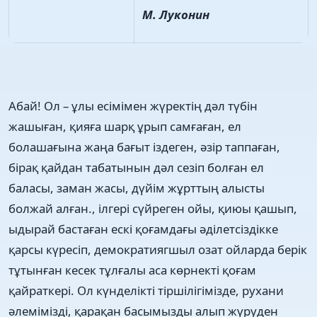
М. Луконин
Абай! Ол – ұлы есімімен жүректің дәл түбін
жашыған, қияға шарқ ұрып самғаған, ел
болашағына жаңа бағыт іздеген, әзір таппаған,
бірақ қайдан табатынын дәл сезіп болған ел
баласы, заман жасы, дүйім жұрттың алысты
болжай алған., ілгері сүйреген ойы, қиюы қашып,
ыдырай бастаған ескі қоғамдағы әділетсіздікке
қарсы күресіп, демократиягшыл озат ойларда берік
тұтынған кесек тұлғалы аса көрнекті қоғам
қайраткері. Ол күнделікті тіршілігімізде, рухани
әлемімізді, қарақан басымызды алып жүруден