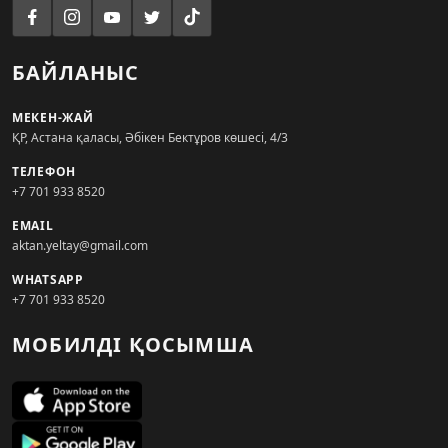
БАЙЛАНЫС
МЕКЕН-ЖАЙ
ҚР, Астана қаласы, Әбікен Бектұров көшесі, 4/3
ТЕЛЕФОН
+7 701 933 8520
EMAIL
aktan.yeltay@gmail.com
WHATSAPP
+7 701 933 8520
МОБИЛДІ ҚОСЫМША