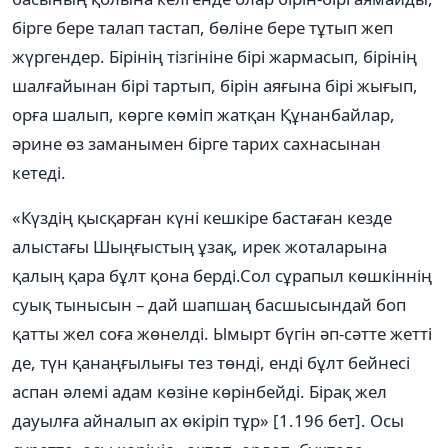
бірге бере талап тастап, бөліне бере тұтып жеп
жүргендер. Бірінің тізгініне бірі жармасып, бірінің
шалғайынан бірі тартып, бірін аяғына бірі жығып,
орға шалып, көрге көміп жатқан Құнанбайлар,
әрине өз заманымен бірге тарих сахнасынан
кетеді.
«Күздің қысқарған күні кешкіре бастаған кезде
алыстағы Шыңғыстың ұзақ, ирек жоталарына
қалың қара бұлт қона берді.Сол сұрапыл көшкіннің
суық тынысын – дай шапшаң басшысындай боп
қатты жел соға жөнелді. Ымырт бүгін әп-сәтте жетті
де, түн қанаңғылығы тез төнді, енді бұлт бейнесі
аспан әлемі адам көзіне көрінбейді. Бірақ жел
дауылға айналып ах өкіріп тұр» [1.196 бет]. Осы