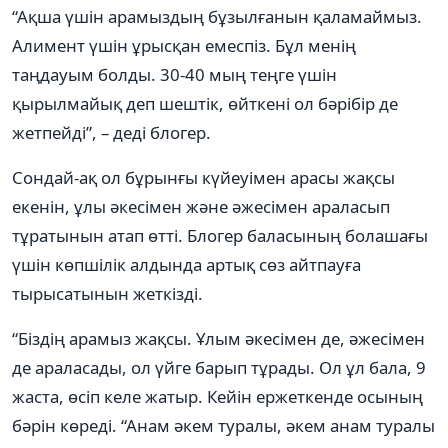
“Ақша үшін арамыздың бұзылғанын қаламаймыз.
Алимент үшін ұрысқан емеспіз. Бұл менің
таңдауым болды. 30-40 мың теңге үшін
қырылмайық деп шештік, өйткені ол бәрібір де
жетпейді”, – деді блогер.
Сондай-ақ ол бұрынғы күйеуімен арасы жақсы
екенін, ұлы әкесімен және әжесімен араласып
тұратынын атап өтті. Блогер баласының болашағы
үшін көпшілік алдында артық сөз айтпауға
тырысатынын жеткізді.
“Біздің арамыз жақсы. Ұлым әкесімен де, әжесімен
де араласады, ол үйге барып тұрады. Ол ұл бала, 9
жаста, өсіп келе жатыр. Кейін ержеткенде осының
бәрін көреді. “Анам әкем туралы, әкем анам туралы