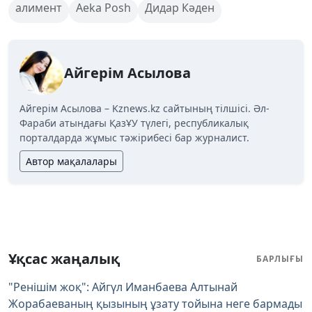
алимент
Aeka Posh
Дидар Кәден
Айгерім Асылова
Айгерім Асылова – Kznews.kz сайтының тілшісі. Әл-
Фараби атындағы ҚазҰУ түлегі, республикалық
порталдарда жұмыс тәжірибесі бар журналист.
Автор мақалалары
Ұқсас жаңалық
БАРЛЫҒЫ
"Ренішім жоқ": Айгүл Иманбаева Алтынай
Жорабаеваның қызының ұзату тойына неге бармады