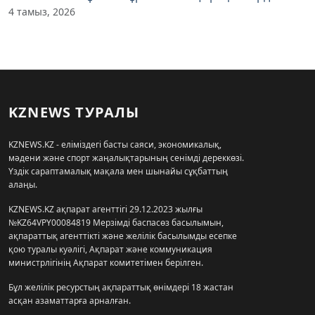
4 тамыз, 2026
KZNEWS ТУРАЛЫ
KZNEWS.KZ - еліміздегі басты саяси, экономикалық,
мәдени және спорт жаңалықтарының сенімді дереккөзі.
Үздік сараптамалық мақала мен шынайы сұқбаттың
алаңы.
KZNEWS.KZ ақпарат агенттігі 29.12.2023 жылғы
№KZ64VPY00084819 Мерзімді баспасөз басылымын,
ақпараттық агенттікті және желілік басылымды есепке
қою туралы куәлігі, Ақпарат және коммуникация
министрлігінің Ақпарат комитетімен берілген.
Бұл желілік ресурстың ақпараттық өнімдері 18 жастан
асқан азаматтарға арналған.