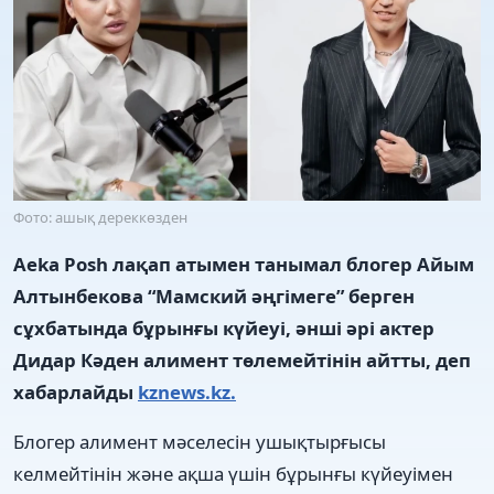
Фото: ашық дереккөзден
Aeka Posh лақап атымен танымал блогер Айым
Алтынбекова “Мамский әңгімеге” берген
сұхбатында бұрынғы күйеуі, әнші әрі актер
Дидар Кәден алимент төлемейтінін айтты, деп
хабарлайды
kznews.kz.
Блогер алимент мәселесін ушықтырғысы
келмейтінін және ақша үшін бұрынғы күйеуімен