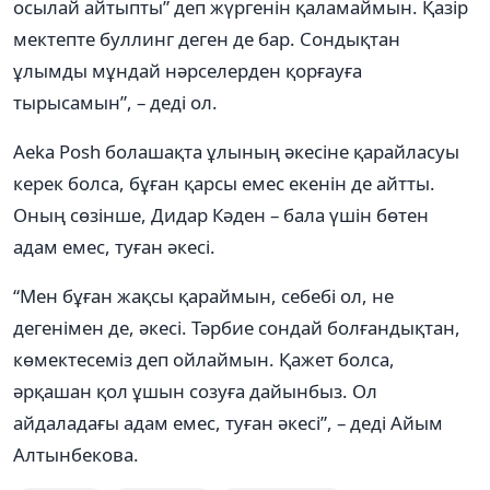
осылай айтыпты” деп жүргенін қаламаймын. Қазір
мектепте буллинг деген де бар. Сондықтан
ұлымды мұндай нәрселерден қорғауға
тырысамын”, – деді ол.
Aeka Posh болашақта ұлының әкесіне қарайласуы
керек болса, бұған қарсы емес екенін де айтты.
Оның сөзінше, Дидар Кәден – бала үшін бөтен
адам емес, туған әкесі.
“Мен бұған жақсы қараймын, себебі ол, не
дегенімен де, әкесі. Тәрбие сондай болғандықтан,
көмектесеміз деп ойлаймын. Қажет болса,
әрқашан қол ұшын созуға дайынбыз. Ол
айдаладағы адам емес, туған әкесі”, – деді Айым
Алтынбекова.