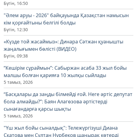
Бүгін, 16:50
"Әлем аруы - 2026" байқауында Қазақстан намысын
кім қорғайтыны белгілі болды
Бүгін, 12:30
«Күзде той жасаймыз»: Динара Сәтжан қуанышты
жаңалығымен бөлісті (ВИДЕО)
Бүгін, 09:38
“Кешірім сұраймын”: Сабыржан асаба 33 жыл бойы
малшы болған қарияға 10 жылқы сыйлады
5 тамыз, 2026
“Басқалары да заңды білмейді ғой. Неге әртіс депутат
бола алмайды?”: Баян Алагөзова әртістерді
сынағандарға қарсы шықты
5 тамыз, 2026
"Үш жыл бойы сыналдық": Тележүргізуші Диана
Скатова мен Сұлтан Нұрбеков шаңырақ көтерді