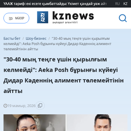
ҮААЖ тарифі екі есеге қымбаттайды: Үкімет қандай уәж айтады?
ҮААЖ тарифі екі есеге қымбаттайды: Үкімет қандай уәж айтады?
RU
KZ
МӘЗІР
Басты бет
/
Шоу-бизнес
/
"30-40 мың теңге үшін қырылғым
келмейді": Aeka Posh бұрынғы күйеуі Дидар Кәденнің алимент
төлемейтінін айтты
"30-40 мың теңге үшін қырылғым
келмейді": Aeka Posh бұрынғы күйеуі
Дидар Кәденнің алимент төлемейтінін
айтты
19 мамыр, 2026