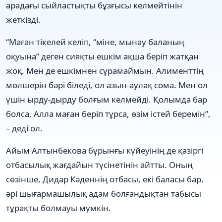
арадағы сыйластықты бұзғысы келмейтінін
жеткізді.
“Маған тікелей келіп, “міне, мынау баланың
оқуына” деген сияқты ешкім ақша беріп жатқан
жоқ. Мен де ешкімнен сұрамаймын. Алименттің
мөлшерін бәрі біледі, ол азын-аулақ сома. Мен ол
үшін ырду-дырду болғым келмейді. Қолымда бар
болса, Алла маған беріп тұрса, өзім істей беремін”,
– деді ол.
Айым Алтынбекова бұрынғы күйеуінің де қазіргі
отбасылық жағдайын түсінетінін айтты. Оның
сөзінше, Дидар Кәденнің отбасы, екі баласы бар,
әрі шығармашылық адам болғандықтан табысы
тұрақты болмауы мүмкін.