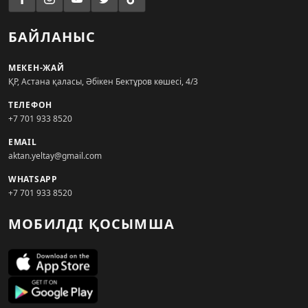
БАЙЛАНЫС
МЕКЕН-ЖАЙ
ҚР, Астана қаласы, Әбікен Бектұров көшесі, 4/3
ТЕЛЕФОН
+7 701 933 8520
EMAIL
aktan.yeltay@gmail.com
WHATSAPP
+7 701 933 8520
МОБИЛДІ ҚОСЫМША