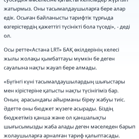
жатырмыз. Оны тасымалдаушыларға бере алар
едік. Осыған байланысты тарифтік тұрғыда
өзгерістердің қажеттігі түсінікті бола түседі», - деді
ол.
Осы ретте«Астана LRT» БАҚ өкілдерінің келесі
жылы жолақы қымбаттауы мүмкін бе деген
сауалына нақты жауап бере алмады.
«Бүгінгі күні тасымалдаушылардың шығыстары
мен кірістеріне қатысты нақты түсінігіміз бар.
Оның арасындағы айырманы біреу жабуы тиіс.
Әдетте оны бюджет жүзеге асырады. Біздің
бюджетіміз қанша және ол қаншалықты
шығысымызды жаба алады деген мәселеден барып
жолаушыларға арналған тариф қалыптасады.