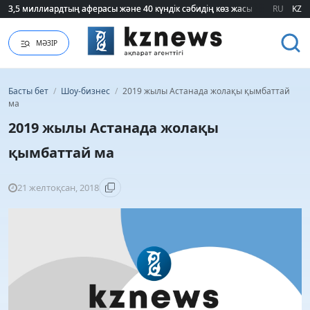
3,5 миллиардтың аферасы және 40 күндік сәбидің көз жасы: Медицинад
3,5 миллиардтың аферасы және 40 күндік сәбидің көз жасы: Медицинад
RU
KZ
МӘЗІР
Басты бет
/
Шоу-бизнес
/
2019 жылы Астанада жолақы қымбаттай
ма
2019 жылы Астанада жолақы
қымбаттай ма
21 желтоқсан, 2018