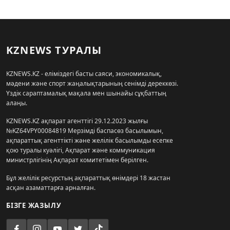
KZNEWS ТУРАЛЫ
KZNEWS.KZ - еліміздегі басты саяси, экономикалық,
мәдени және спорт жаңалықтарының сенімді дереккөзі.
Үздік сараптамалық мақала мен шынайы сұқбаттың
алаңы.
KZNEWS.KZ ақпарат агенттігі 29.12.2023 жылғы
№KZ64VPY00084819 Мерзімді баспасөз басылымын,
ақпараттық агенттікті және желілік басылымды есепке
қою туралы куәлігі, Ақпарат және коммуникация
министрлігінің Ақпарат комитетімен берілген.
Бұл желілік ресурстың ақпараттық өнімдері 18 жастан
асқан азаматтарға арналған.
БІЗГЕ ЖАЗЫЛУ