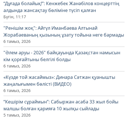
“Дұғада болайық!”: Кенжебек Жанәбілов концерттің
алдында жансақтау бөліміне түсіп қалған
Бүгін, 11:17
"Ренішім жоқ": Айгүл Иманбаева Алтынай
Жорабаеваның қызының ұзату тойына неге бармады
6 тамыз, 2026
"Әлем аруы - 2026" байқауында Қазақстан намысын
кім қорғайтыны белгілі болды
6 тамыз, 2026
«Күзде той жасаймыз»: Динара Сәтжан қуанышты
жаңалығымен бөлісті (ВИДЕО)
6 тамыз, 2026
“Кешірім сұраймын”: Сабыржан асаба 33 жыл бойы
малшы болған қарияға 10 жылқы сыйлады
5 тамыз, 2026