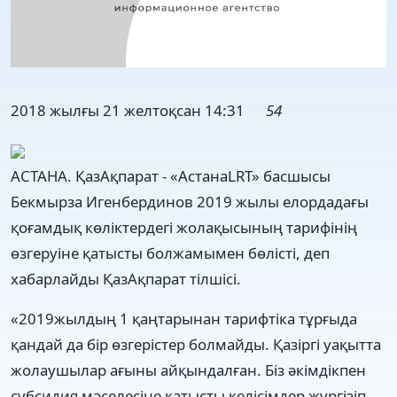
2018 жылғы 21 желтоқсан 14:31
54
АСТАНА. ҚазАқпарат - «АстанаLRT» басшысы
Бекмырза Игенбердинов 2019 жылы елордадағы
қоғамдық көліктердегі жолақысының тарифінің
өзгеруіне қатысты болжамымен бөлісті, деп
хабарлайды ҚазАқпарат тілшісі.
«2019жылдың 1 қаңтарынан тарифтіка тұрғыда
қандай да бір өзгерістер болмайды. Қазіргі уақытта
жолаушылар ағыны айқындалған. Біз әкімдікпен
субсидия мәселесіне қатысты келісімдер жүргізіп