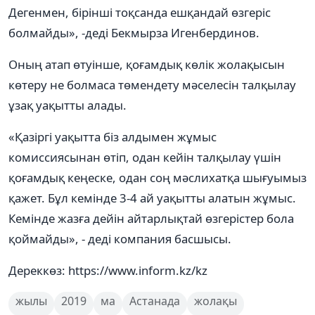
Дегенмен, бірінші тоқсанда ешқандай өзгеріс
болмайды», -деді Бекмырза Игенбердинов.
Оның атап өтуінше, қоғамдық көлік жолақысын
көтеру не болмаса төмендету мәселесін талқылау
ұзақ уақытты алады.
«Қазіргі уақытта біз алдымен жұмыс
комиссиясынан өтіп, одан кейін талқылау үшін
қоғамдық кеңеске, одан соң мәслихатқа шығуымыз
қажет. Бұл кемінде 3-4 ай уақытты алатын жұмыс.
Кемінде жазға дейін айтарлықтай өзгерістер бола
қоймайды», - деді компания басшысы.
Дереккөз: https://www.inform.kz/kz
жылы
2019
ма
Астанада
жолақы