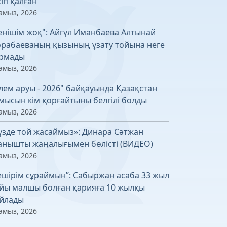
сіп қалған
амыз, 2026
енішім жоқ": Айгүл Иманбаева Алтынай
рабаеваның қызының ұзату тойына неге
рмады
амыз, 2026
лем аруы - 2026" байқауында Қазақстан
мысын кім қорғайтыны белгілі болды
амыз, 2026
үзде той жасаймыз»: Динара Сәтжан
анышты жаңалығымен бөлісті (ВИДЕО)
амыз, 2026
ешірім сұраймын”: Сабыржан асаба 33 жыл
йы малшы болған қарияға 10 жылқы
йлады
амыз, 2026