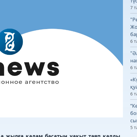
тү
7 т
"Р
Жо
ба
6 т
"Ә
на
6 т
«К
қу
6 т
“К
бо
сы
5 т
 жылға қадам басатын уақыт таяп қалды.