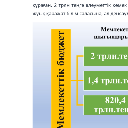
құраған. 2 трлн теңге әлеуметтік көмек
жуық қаражат білім саласына, ал денсау