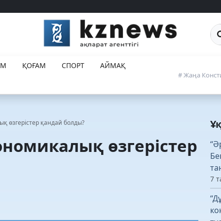
Са
ЕМ
ҚОҒАМ
СПОРТ
АЙМАҚ
# Жаңа Конст
Ұ
лық өзгерістер қандай болды?
кономикалық өзгерістер
“Ә
Бе
та
7 т
“Д
ко