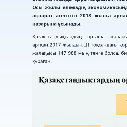
Осы жылы еліміздің экономикасынд
ақпарат агенттігі 2018 жылға арн
назарына ұсынады.
Қазақстандықтардың орташа жалақ
артқан.2017 жылдың ІІІ тоқсандағы 
жалақысы 147 988 мың теңге болса, б
құраған.