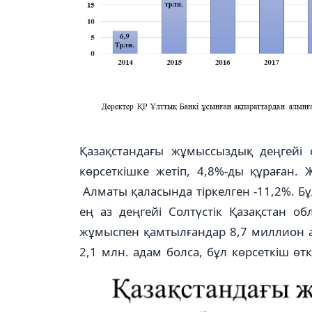
Қазақстандағы жұмыссыздық деңгейі 
көрсеткішке жетіп, 4,8%-ды құраған.
Алматы қаласында тіркелген -11,2%. Б
ең аз деңгейі Солтүстік Қазақстан 
жұмыспен қамтылғандар 8,7 миллион 
2,1 млн. адам болса, бұл көрсеткіш ө