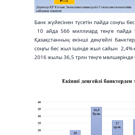
Банк жүйесінен түсетін пайда соңғы бе
10 айда 566 миллиард теңге пайда т
Қазақстанның екінші деңгейлі банкте
соңғы бес жыл ішінде жыл сайын 2,4%-ғ
2016 жылы 36,5 трлн теңге мөлшерінде 