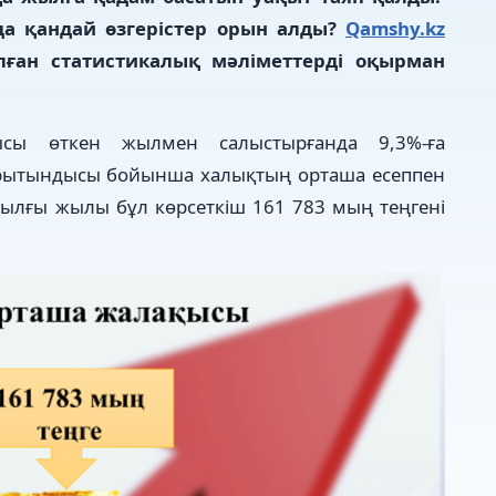
а қандай өзгерістер орын алды?
Qamshy.kz
алған статистикалық мәліметтерді оқырман
ысы өткен жылмен салыстырғанда 9,3%-ға
қорытындысы бойынша халықтың орташа есеппен
иылғы жылы бұл көрсеткіш 161 783 мың теңгені