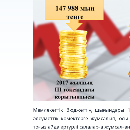
Мемлекеттік бюджеттің шығындары 13
әлеуметтік көмектерге жұмсалып, осы 
тоғыз айда әртүрлі салаларға жұмсалған