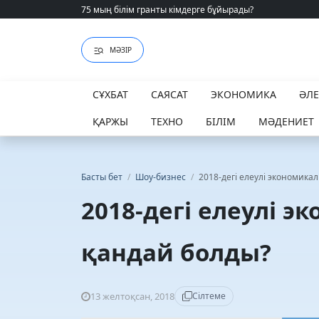
75 мың білім гранты кімдерге бұйырады?
75 мың білім гранты кімдерге бұйырады?
МӘЗІР
СҰХБАТ
САЯСАТ
ЭКОНОМИКА
ӘЛ
ҚАРЖЫ
ТЕХНО
БІЛІМ
МӘДЕНИЕТ
Басты бет
/
Шоу-бизнес
/
2018-дегі елеулі экономика
2018-дегі елеулі э
қандай болды?
13 желтоқсан, 2018
Сілтеме