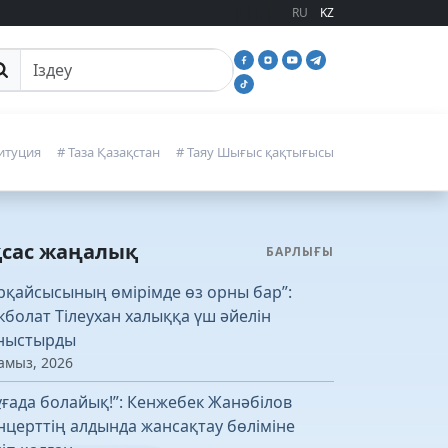
RU
KZ
йттан іздеу
итуция
# Таза Қазақстан
# Таяу Шығыс қақтығысы
қсас жаңалық
БАРЛЫҒЫ
рқайсысының өмірімде өз орны бар”:
кболат Тілеухан халыққа үш әйелін
ныстырды
амыз, 2026
ұғада болайық!”: Кенжебек Жанәбілов
нцерттің алдында жансақтау бөліміне