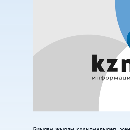
Биылғы жылды қорытындылап, жаңа