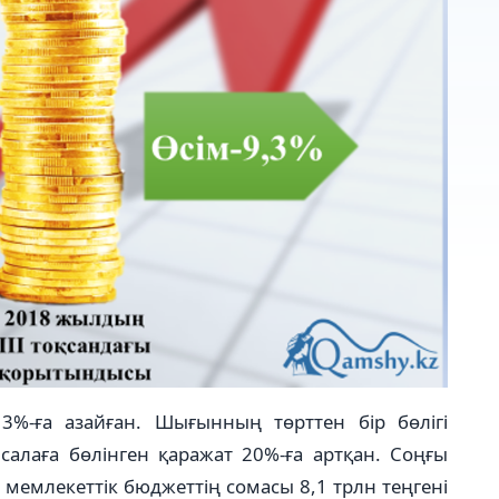
%-ға азайған. Шығынның төрттен бір бөлігі
салаға бөлінген қаражат 20%-ға артқан. Соңғы
 мемлекеттік бюджеттің сомасы 8,1 трлн теңгені