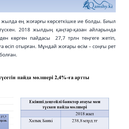
с жылда ең жоғарғы көрсеткішке ие болды. Биыл
үскен. 2018 жылдың қаңтар-қазан айларында
рден көрген пайдасы 27,7 трлн теңгеге жетіп,
а өсіп отырған. Мұндай жоғары өсім – соңғы рет
болған.