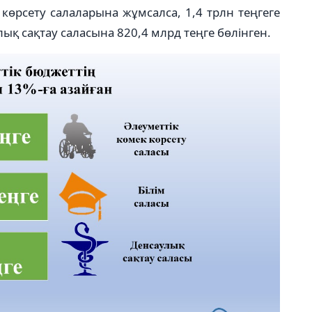
 көрсету салаларына жұмсалса, 1,4 трлн теңгеге
лық сақтау саласына 820,4 млрд теңге бөлінген.