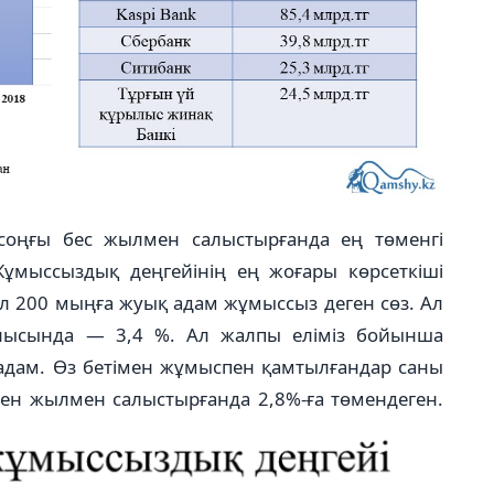
соңғы бес жылмен салыстырғанда ең төменгі
 Жұмыссыздық деңгейінің ең жоғары көрсеткіші
ұл 200 мыңға жуық адам жұмыссыз деген сөз. Ал
облысында — 3,4 %. Ал жалпы еліміз бойынша
адам. Өз бетімен жұмыспен қамтылғандар саны
ткен жылмен салыстырғанда 2,8%-ға төмендеген.