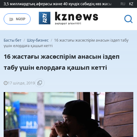
3,5 миллиардтың аферасы және 40 күндік сәбидің көз жасы: Медицинад
3,5 миллиардтың аферасы және 40 күндік сәбидің көз жасы: Медицинад
RU
KZ
МӘЗІР
Басты бет
/
Шоу-бизнес
/
16 жастағы жасөспірім анасын іздеп табу
үшін елордаға қашып кетті
16 жастағы жасөспірім анасын іздеп
табу үшін елордаға қашып кетті
17 шілде, 2019