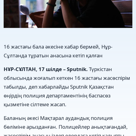
16 жастағы бала әкесіне хабар бермей, Нұр-
Сұлтанда тұратын анасына кетіп қалған
НҰР-СҰЛТАН, 17 шілде – Sputnik.
Түркістан
облысында жоғалып кеткен 16 жастағы жасөспірім
табылды, деп хабарлайды Sputnik Қазақстан
өңірдің полиция департаментінің баспасөз
қызметіне сілтеме жасап.
Баланың әкесі Мақтарал аудандық полиция
бөліміне арызданған. Полицейлер анықтағандай,
жасөспірім анасын іздеп елордаға кетіп қалыпты.