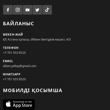
БАЙЛАНЫС
МЕКЕН-ЖАЙ
ҚР, Астана қаласы, Әбікен Бектұров көшесі, 4/3
ТЕЛЕФОН
+7 701 933 8520
EMAIL
aktan.yeltay@gmail.com
WHATSAPP
+7 701 933 8520
МОБИЛДІ ҚОСЫМША