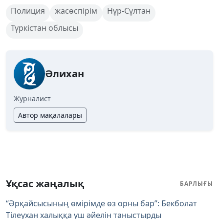
Полиция
жасөспірім
Нұр-Сұлтан
Түркістан облысы
Әлихан
Журналист
Автор мақалалары
Ұқсас жаңалық
БАРЛЫҒЫ
“Әрқайсысының өмірімде өз орны бар”: Бекболат
Тілеухан халыққа үш әйелін таныстырды