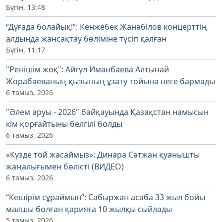
Бүгін, 13:48
“Дұғада болайық!”: Кенжебек Жанәбілов концерттің
алдында жансақтау бөліміне түсіп қалған
Бүгін, 11:17
"Ренішім жоқ": Айгүл Иманбаева Алтынай
Жорабаеваның қызының ұзату тойына неге бармады
6 тамыз, 2026
"Әлем аруы - 2026" байқауында Қазақстан намысын
кім қорғайтыны белгілі болды
6 тамыз, 2026
«Күзде той жасаймыз»: Динара Сәтжан қуанышты
жаңалығымен бөлісті (ВИДЕО)
6 тамыз, 2026
“Кешірім сұраймын”: Сабыржан асаба 33 жыл бойы
малшы болған қарияға 10 жылқы сыйлады
5 тамыз, 2026