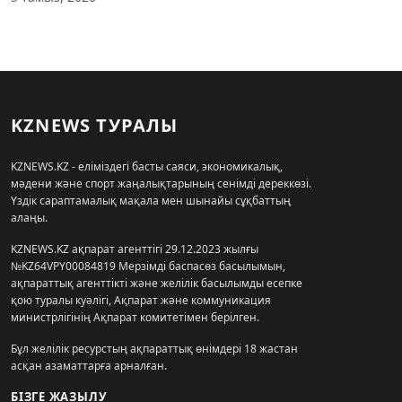
KZNEWS ТУРАЛЫ
KZNEWS.KZ - еліміздегі басты саяси, экономикалық,
мәдени және спорт жаңалықтарының сенімді дереккөзі.
Үздік сараптамалық мақала мен шынайы сұқбаттың
алаңы.
KZNEWS.KZ ақпарат агенттігі 29.12.2023 жылғы
№KZ64VPY00084819 Мерзімді баспасөз басылымын,
ақпараттық агенттікті және желілік басылымды есепке
қою туралы куәлігі, Ақпарат және коммуникация
министрлігінің Ақпарат комитетімен берілген.
Бұл желілік ресурстың ақпараттық өнімдері 18 жастан
асқан азаматтарға арналған.
БІЗГЕ ЖАЗЫЛУ