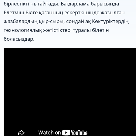
бірлестікті нығайтады. Бағдарлама барысында
Елетміш Білге қағанның ескерткішінде жазылған
жазбалардың қыр-сыры, сондай ақ Көктүріктердің
технологиялық жетістіктері туралы білетін
боласыздар.