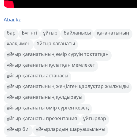
Abai.kz
бар
Бүгінгі
ұйғыр
байланысы
қағанатының
халқымен
Ұйғыр қағанаты
ұйғыр қағанатының өмір сүруін тоқтатқан
ұйғыр қағанатын құлатқан мемлекет
ұйғыр қағанаты астанасы
ұйғыр қағанатының жеңілген қарлұқтар жылжыды
ұйғыр қағанатының құлдырауы
ұйғыр қағанаты өмір сүрген кезең
ұйғыр қағанаты презентация
ұйғырлар
ұйғыр биі
ұйғырлардың шаруашылығы