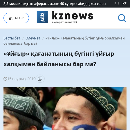
RU
KZ
75 мың білім гранты кімдерге бұйырады?
МӘЗІР
Басты бет
/
Әлеумет
/
«Ұйғыр» қағанатының бүгінгі ұйғыр халқымен
байланысы бар ма?
«Ұйғыр» қағанатының бүгінгі ұйғыр
халқымен байланысы бар ма?
15 наурыз, 2019