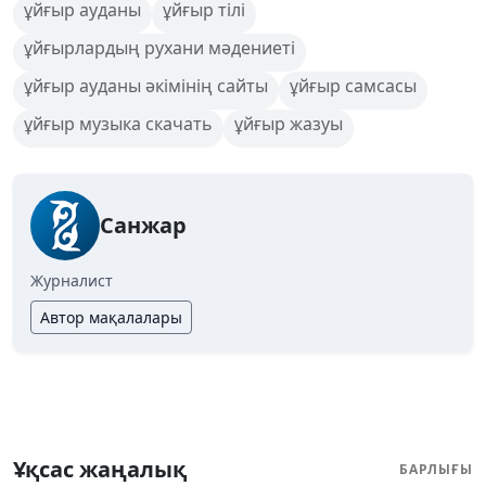
ұйғыр ауданы
ұйғыр тілі
ұйғырлардың рухани мәдениеті
ұйғыр ауданы әкімінің сайты
ұйғыр самсасы
ұйғыр музыка скачать
ұйғыр жазуы
Санжар
Журналист
Автор мақалалары
Ұқсас жаңалық
БАРЛЫҒЫ