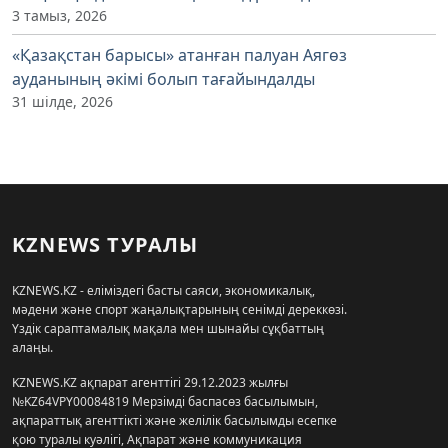
3 тамыз, 2026
«Қазақстан барысы» атанған палуан Аягөз
ауданының әкімі болып тағайындалды
31 шілде, 2026
KZNEWS ТУРАЛЫ
KZNEWS.KZ - еліміздегі басты саяси, экономикалық,
мәдени және спорт жаңалықтарының сенімді дереккөзі.
Үздік сараптамалық мақала мен шынайы сұқбаттың
алаңы.
KZNEWS.KZ ақпарат агенттігі 29.12.2023 жылғы
№KZ64VPY00084819 Мерзімді баспасөз басылымын,
ақпараттық агенттікті және желілік басылымды есепке
қою туралы куәлігі, Ақпарат және коммуникация