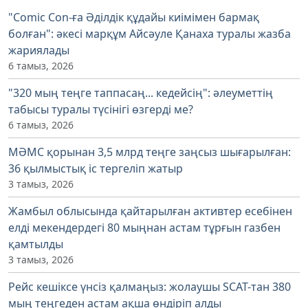
"Comic Con-ға Әділдік құдайы киімімен бармақ
болған": әкесі марқұм Айсәуле Қанаха туралы жазба
жариялады
6 тамыз, 2026
"320 мың теңге таппасаң... кедейсің": әлеуметтің
табысы туралы түсінігі өзгерді ме?
6 тамыз, 2026
МӘМС қорынан 3,5 млрд теңге заңсыз шығарылған:
36 қылмыстық іс тергеліп жатыр
3 тамыз, 2026
Жамбыл облысында қайтарылған активтер есебінен
елді мекендердегі 80 мыңнан астам тұрғын газбен
қамтылды
3 тамыз, 2026
Рейс кешіксе үнсіз қалмаңыз: жолаушы SCAT-тан 380
мың теңгеден астам ақша өндіріп алды