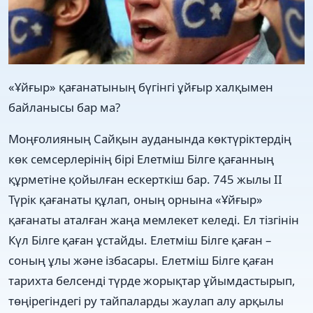
«Ұйғыр» қағанатының бүгінгі ұйғыр халқымен
байланысы бар ма?
Моңғолияның Сайқын ауданында көктүріктердің
көк семсерлерінің бірі Елетміш Білге қағанның
құрметіне қойылған ескерткіш бар. 745 жылы II
Түрік қағанаты құлап, оның орнына «Ұйғыр»
қағанаты аталған жаңа мемлекет келеді. Ел тізгінін
Күл Білге қаған ұстайды. Елетміш Білге қаған –
соның ұлы және ізбасары. Елетміш Білге қаған
тарихта белсенді түрде жорықтар ұйымдастырып,
төңірегіндегі ру тайпаларды жаулап алу арқылы