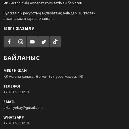
министрлігінің Ақпарат комитетімен берілген.
Бұл желілік ресурстың ақпараттық өнімдері 18 жастан
асқан азаматтарға арналған.
БІЗГЕ ЖАЗЫЛУ
БАЙЛАНЫС
МЕКЕН-ЖАЙ
ҚР, Астана қаласы, Әбікен Бектұров көшесі, 4/3
ТЕЛЕФОН
+7 701 933 8520
EMAIL
aktan.yeltay@gmail.com
WHATSAPP
+7 701 933 8520