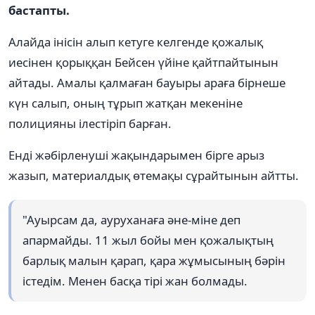
бастапты.
Алайда інісін алып кетуге келгенде қожалық
иесінен қорыққан Бейсен үйіне қайтпайтынын
айтады. Амалы қалмаған бауыры араға бірнеше
күн салып, оның тұрып жатқан мекеніне
полицияны ілестіріп барған.
Енді жәбірленуші жақындарымен бірге арыз
жазып, материалдық өтемақы сұрайтынын айтты.
"Ауырсам да, ауруханаға әне-міне деп
апармайды. 11 жыл бойы мен қожалықтың
барлық малын қарап, қара жұмысының бәрін
істедім. Менен басқа тірі жан болмады.