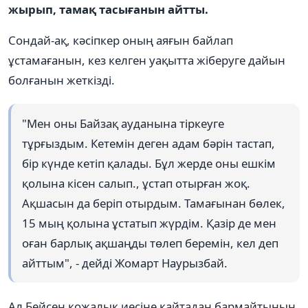
жырып, тамақ тасығанын айтты.
Сондай-ақ, кәсіпкер оның аяғын байлап
ұстамағанын, кез келген уақытта жіберуге дайын
болғанын жеткізді.
"Мен оны Байзақ ауданына тіркеуге
тұрғыздым. Кетемін деген адам бәрін тастап,
бір күнде кетіп қалады. Бұл жерде оны ешкім
қолына кісен салып., ұстап отырған жоқ.
Ақшасын да беріп отырдым. Тамағынан бөлек,
15 мың қолына ұстатып жүрдім. Қазір де мен
оған барлық ақшаңды төлеп беремін, кел деп
айттым", - дейді Жомарт Наурызбай.
Ал Бейсен қожалық иесіне қайтадан бармайтынын,