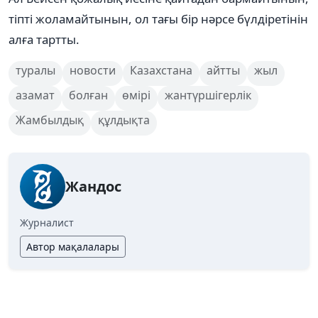
тіпті жоламайтынын, ол тағы бір нәрсе бүлдіретінін
алға тартты.
туралы
новости
Казахстана
айтты
жыл
азамат
болған
өмірі
жантүршігерлік
Жамбылдық
құлдықта
Жандос
Журналист
Автор мақалалары