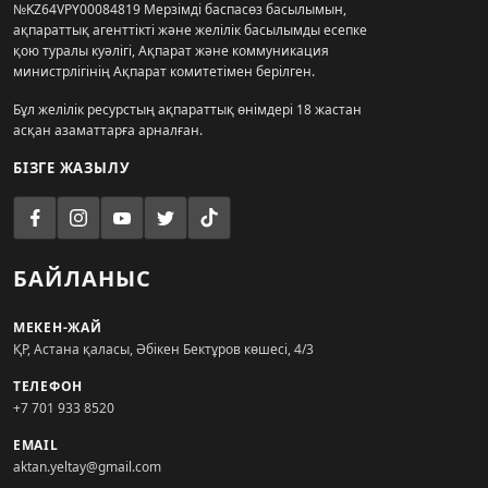
№KZ64VPY00084819 Мерзімді баспасөз басылымын,
ақпараттық агенттікті және желілік басылымды есепке
қою туралы куәлігі, Ақпарат және коммуникация
министрлігінің Ақпарат комитетімен берілген.
Бұл желілік ресурстың ақпараттық өнімдері 18 жастан
асқан азаматтарға арналған.
БІЗГЕ ЖАЗЫЛУ
БАЙЛАНЫС
МЕКЕН-ЖАЙ
ҚР, Астана қаласы, Әбікен Бектұров көшесі, 4/3
ТЕЛЕФОН
+7 701 933 8520
EMAIL
aktan.yeltay@gmail.com