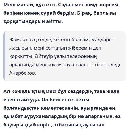
Мені малай, құл етті. Содан мен кімді көрсем,
бәрінен көмек сұрай бердім. Бірақ, барлығы
қорқатындарын айтты.
Жомарттың өзі де, кететін болсам, малдарын
жасырып, мені соттатып жіберемін деп
қорқытты. Әйтеуір ұялы телефонның
арқасында мені әпкем тауып алып отыр", - деді
Анарбеков.
Ал қожалықтың иесі бұл сөздердің таза жала
екенін айтуда. Ол Бейсенге жетім
болғандықтан көмектескенін, ауырғанда ең
қымбат ауруханалардың біріне апарғанын, өз
бауырындай көріп, отбасының аузынан