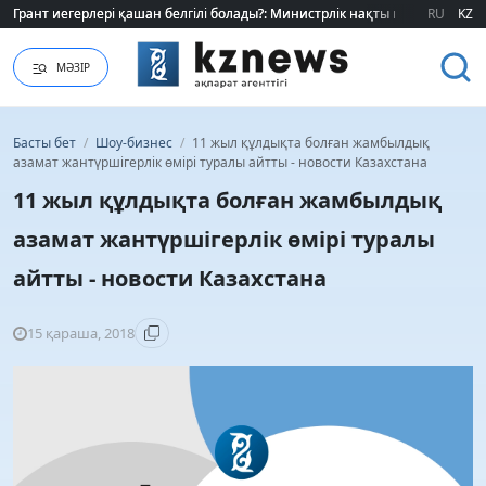
Грант иегерлері қашан белгілі болады?: Министрлік нақты мерзімді атад
Грант иегерлері қашан белгілі болады?: Министрлік нақты мерзімді атад
RU
KZ
МӘЗІР
Басты бет
/
Шоу-бизнес
/
11 жыл құлдықта болған жамбылдық
азамат жантүршігерлік өмірі туралы айтты - новости Казахстана
11 жыл құлдықта болған жамбылдық
азамат жантүршігерлік өмірі туралы
айтты - новости Казахстана
15 қараша, 2018