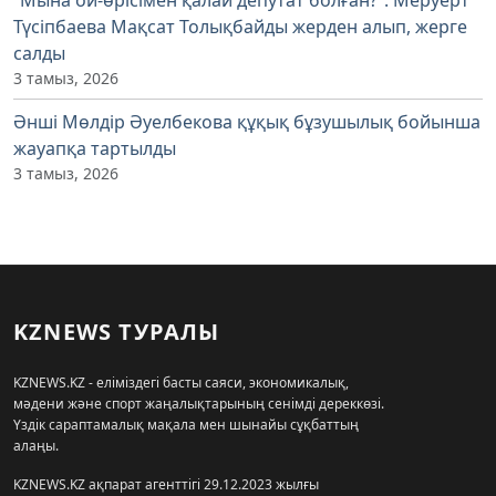
“Мына ой-өрісімен қалай депутат болған?”: Меруерт
Түсіпбаева Мақсат Толықбайды жерден алып, жерге
салды
3 тамыз, 2026
Әнші Мөлдір Әуелбекова құқық бұзушылық бойынша
жауапқа тартылды
3 тамыз, 2026
KZNEWS ТУРАЛЫ
KZNEWS.KZ - еліміздегі басты саяси, экономикалық,
мәдени және спорт жаңалықтарының сенімді дереккөзі.
Үздік сараптамалық мақала мен шынайы сұқбаттың
алаңы.
KZNEWS.KZ ақпарат агенттігі 29.12.2023 жылғы