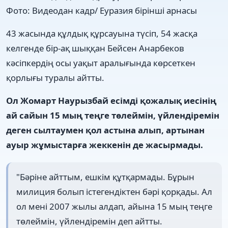
Фото: Видеодан кадр/ Еуразия бірінші арнасы
43 жасында құлдық құрсауына түсіп, 54 жасқа
келгенде бір-ақ шыққан Бейсен Анарбеков
кәсіпкердің осы уақыт аралығында көрсеткен
қорлығы туралы айтты.
Ол Жомарт Наурызбай есімді қожалық иесінің
ай сайын 15 мың теңге төлеймін, үйлендіремін
деген сылтаумен қол астына алып, артынан
ауыр жұмыстарға жеккенін де жасырмады.
"Бәріне айттым, ешкім құтқармады. Бұрын
милиция болып істегендіктен бәрі қорқады. Ал
ол мені 2007 жылы алдап, айына 15 мың теңге
төлеймін, үйлендіремін деп айтты.