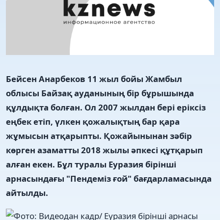
Бейсен Анарбеков 11 жыл бойы Жамбыл
облысы Байзақ ауданының бір бұрышында
құлдықта болған. Ол 2007 жылдан бері еріксіз
еңбек етіп, үлкен қожалықтың бар қара
жұмысын атқарыпты. Қожайынынан зәбір
көрген азаматты 2018 жылы әпкесі құтқарып
алған екен. Бұл туралы Еуразия бірінші
арнасындағы "Пендеміз ғой" бағдарламасында
айтылды.