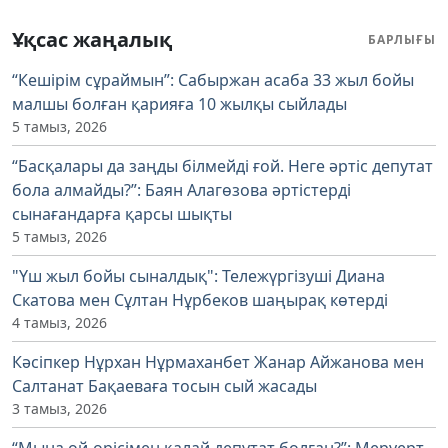
Ұқсас жаңалық
БАРЛЫҒЫ
“Кешірім сұраймын”: Сабыржан асаба 33 жыл бойы
малшы болған қарияға 10 жылқы сыйлады
5 тамыз, 2026
“Басқалары да заңды білмейді ғой. Неге әртіс депутат
бола алмайды?”: Баян Алагөзова әртістерді
сынағандарға қарсы шықты
5 тамыз, 2026
"Үш жыл бойы сыналдық": Тележүргізуші Диана
Скатова мен Сұлтан Нұрбеков шаңырақ көтерді
4 тамыз, 2026
Кәсіпкер Нұрхан Нұрмаханбет Жанар Айжанова мен
Салтанат Бақаеваға тосын сый жасады
3 тамыз, 2026