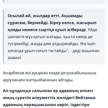
Осылай ай, жылдар өтті. Ақшамды
сұрасам, бермейді. Біреу келсе, жасырып
қояды немесе сыртқа қуып жібереді.
Үйде
шелекте мұз қатып жатады, қыста көмір де
түсірмейді, жазда дем алдырмайды. Өзі ішіп
алғанда ұрып-соғып тастайды", - деді ашынған
азамат.
Анарбеков өзі ауырған кезде де қожайынының
ауруханаға жатқызбағанын айтады.
Ал құлдыққа салынған ер адамның әпкесі
оның суретін әлеуметтік желідегі бейтаныс
адамның парақшасынан көріп, іздестіре